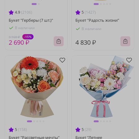
4.9
(2106)
5
(1427)
Букет "Герберы (7 шт.)"
Букет "Радость жизни"
В наличии
В наличии
-15%
3 160 ₽
2 690 ₽
4 830 ₽
5
(158)
5
(29)
Букет "Рассветные мечты"
Букет "Летнее