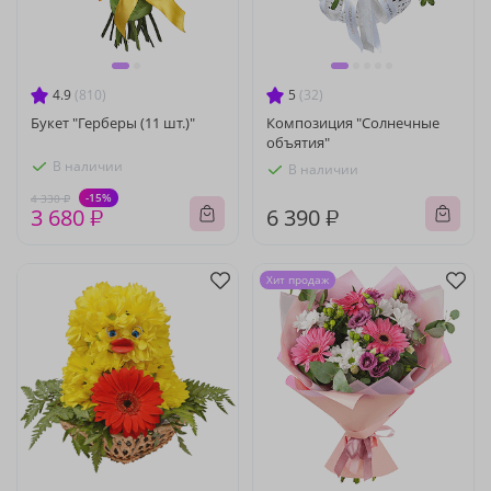
4.9
(810)
5
(32)
Букет "Герберы (11 шт.)"
Композиция "Солнечные
объятия"
В наличии
В наличии
-15%
4 330 ₽
3 680 ₽
6 390 ₽
Хит продаж