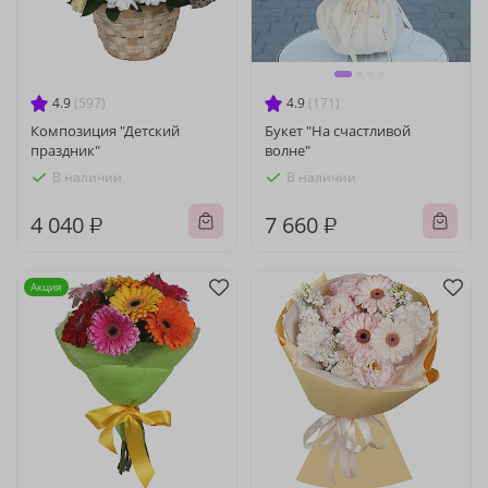
4.9
(597)
4.9
(171)
Композиция "Детский
Букет "На счастливой
праздник"
волне"
В наличии
В наличии
4 040 ₽
7 660 ₽
Акция