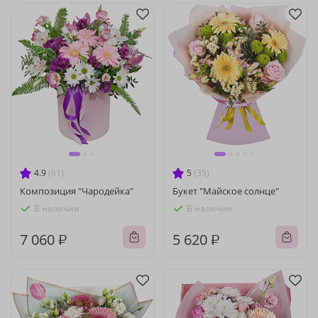
4.9
(61)
5
(35)
Композиция "Чародейка"
Букет "Майское солнце"
В наличии
В наличии
7 060 ₽
5 620 ₽