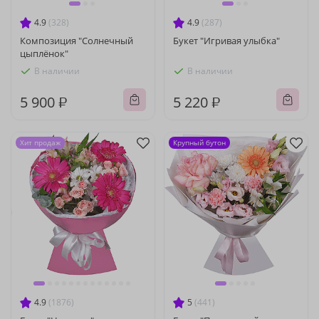
4.9
(328)
4.9
(287)
Композиция "Солнечный
Букет "Игривая улыбка"
цыплёнок"
В наличии
В наличии
5 900 ₽
5 220 ₽
Хит продаж
Крупный бутон
4.9
(1876)
5
(441)