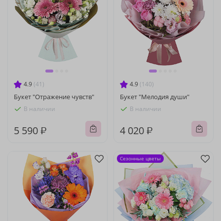
4.9
(41)
4.9
(140)
Букет "Отражение чувств"
Букет "Мелодия души"
В наличии
В наличии
5 590 ₽
4 020 ₽
Сезонные цветы