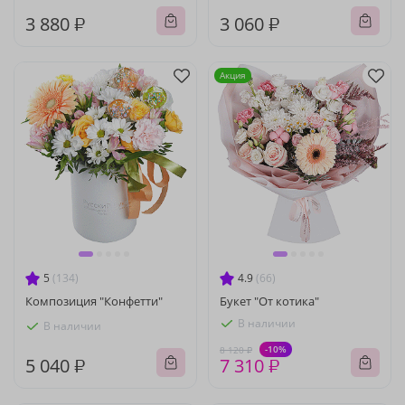
3 880 ₽
3 060 ₽
Акция
5
(134)
4.9
(66)
Композиция "Конфетти"
Букет "От котика"
В наличии
В наличии
-10%
8 120 ₽
5 040 ₽
7 310 ₽