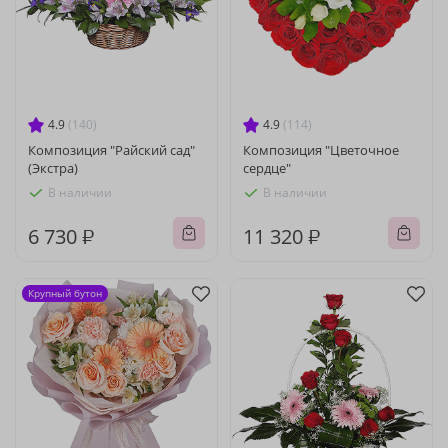
4.9
(140)
4.9
(114)
Композиция "Райский сад"
Композиция "Цветочное
(Экстра)
сердце"
В наличии
В наличии
6 730 ₽
11 320 ₽
Крупный бутон