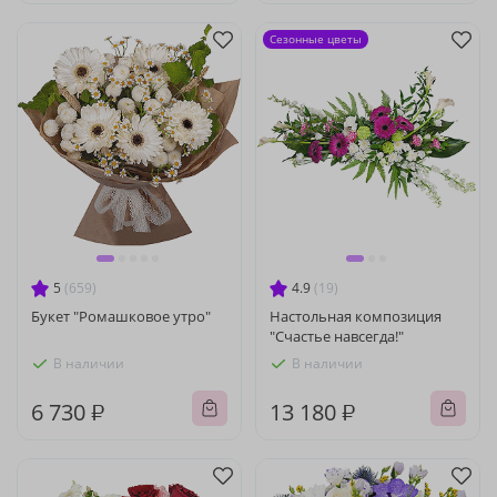
Сезонные цветы
5
(659)
4.9
(19)
Букет "Ромашковое утро"
Настольная композиция
"Счастье навсегда!"
В наличии
В наличии
6 730 ₽
13 180 ₽