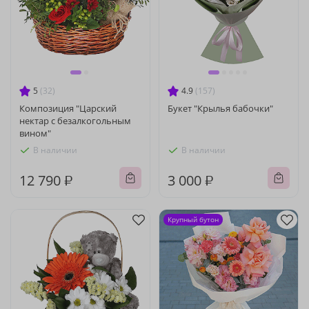
5
(32)
4.9
(157)
Композиция "Царский
Букет "Крылья бабочки"
нектар с безалкогольным
вином"
В наличии
В наличии
12 790 ₽
3 000 ₽
Крупный бутон