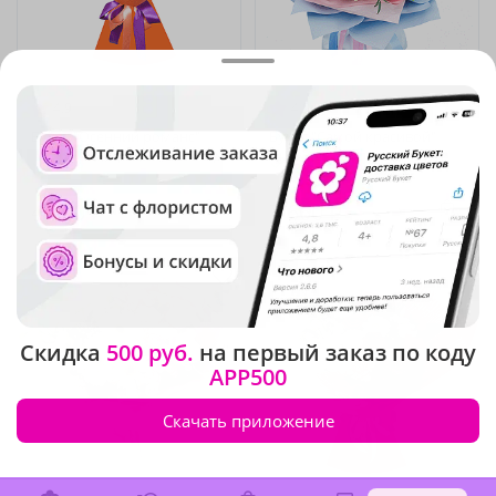
4.9
(130)
4.9
(45)
Букет "Осенний романс"
Букет "Самой красивой"
В наличии
В наличии
4 790 ₽
7 660 ₽
Хит продаж
Хит продаж
Скидка
500 руб.
на первый заказ по коду
APP500
Скачать приложение