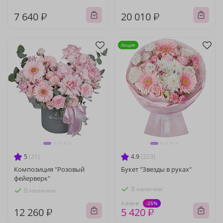
7 640 ₽
20 010 ₽
Акция
5
(21)
4.9
(223)
Композиция "Розовый
Букет "Звезды в руках"
фейерверк"
В наличии
В наличии
-25%
7 230 ₽
12 260 ₽
5 420 ₽