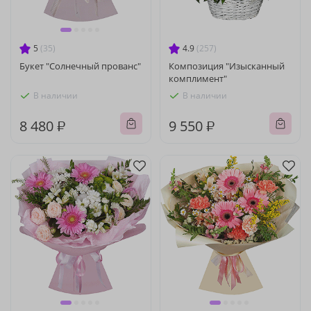
5
(35)
4.9
(257)
Букет "Солнечный прованс"
Композиция "Изысканный
комплимент"
В наличии
В наличии
8 480 ₽
9 550 ₽