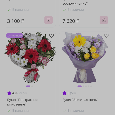
воспоминание"
В наличии
В наличии
3 100 ₽
7 620 ₽
Хит продаж
4.9
(2979)
5
(58)
Букет "Прекрасное
Букет "Звездная ночь"
мгновение"
В наличии
В наличии