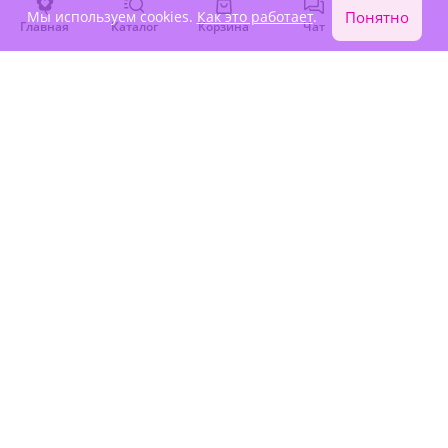
Мы используем cookies.
Как это работает
.
Понятно
4.9
(132)
4.9
(31)
Главная
Каталог
Корзина
Чат
Войти
Букет "Причина любить"
Букет "Танго вдвоем"
В наличии
В наличии
7 260 ₽
8 610 ₽
4.9
(27)
4.9
(107)
Необычный букет
Нежный букет