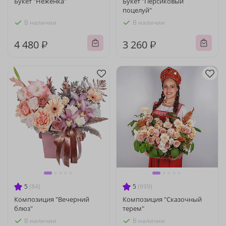
Букет "Неженка"
Букет "Персиковый
поцелуй"
В наличии
В наличии
4 480 ₽
3 260 ₽
5
(84)
5
(699)
Композиция "Вечерний
Композиция "Сказочный
блюз"
терем"
В наличии
В наличии