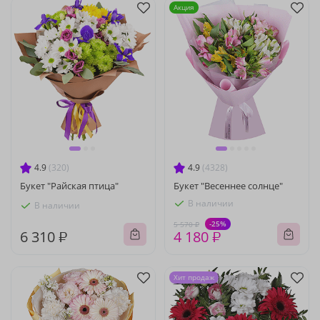
Акция
4.9
(320)
4.9
(4328)
Букет "Райская птица"
Букет "Весеннее солнце"
В наличии
В наличии
-25%
5 570 ₽
6 310 ₽
4 180 ₽
Хит продаж