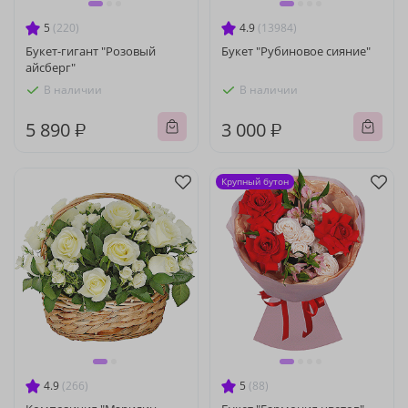
5
(220)
4.9
(13984)
Букет-гигант "Розовый
Букет "Рубиновое сияние"
айсберг"
В наличии
В наличии
5 890 ₽
3 000 ₽
Крупный бутон
4.9
(266)
5
(88)