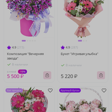
4.9
(215)
4.9
(287)
Композиция "Вечерняя
Букет "Игривая улыбка"
звезда"
В наличии
В наличии
-10%
6 110 ₽
5 500 ₽
5 220 ₽
Хит продаж
Крупный бутон