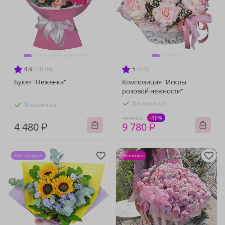
4.9
(1876)
5
(84)
Букет "Неженка"
Композиция "Искры
розовой нежности"
В наличии
В наличии
-10%
10 870 ₽
4 480 ₽
9 780 ₽
Хит продаж
Новинка