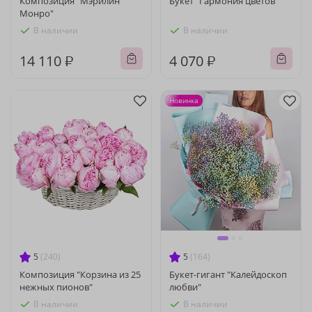
Композиция "Мэрилин
Букет "Гармония цветов"
Монро"
В наличии
В наличии
14 110 ₽
4 070 ₽
Новинка
5
(240)
5
(164)
Композиция "Корзина из 25
Букет-гигант "Калейдоскоп
нежных пионов"
любви"
В наличии
В наличии