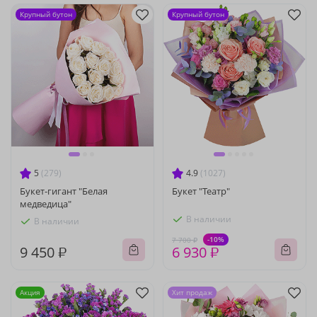
Крупный бутон
Крупный бутон
5
(279)
4.9
(1027)
Букет-гигант "Белая
Букет "Театр"
медведица"
В наличии
В наличии
-10%
7 700 ₽
9 450 ₽
6 930 ₽
Акция
Хит продаж