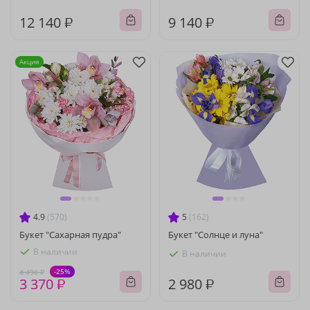
12 140 ₽
9 140 ₽
Акция
4.9
(570)
5
(162)
Букет "Сахарная пудра"
Букет "Солнце и луна"
В наличии
В наличии
-25%
4 490 ₽
3 370 ₽
2 980 ₽