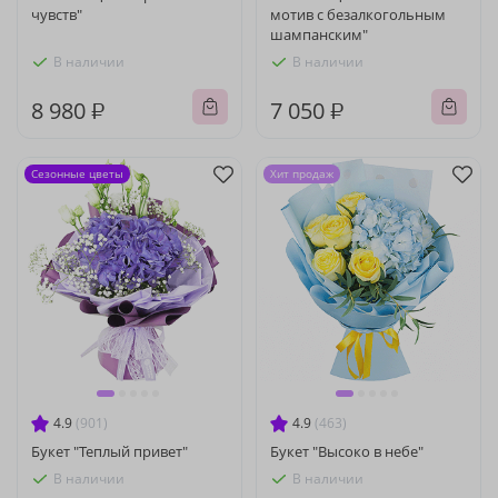
чувств"
мотив с безалкогольным
шампанским"
В наличии
В наличии
8 980 ₽
7 050 ₽
Сезонные цветы
Хит продаж
4.9
(901)
4.9
(463)
Букет "Теплый привет"
Букет "Высоко в небе"
В наличии
В наличии