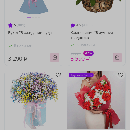
5
(981)
4.9
(4183)
Букет "В ожидании чуда"
Композиция "В лучших
традициях"
В наличии
В наличии
-25%
4 790 ₽
3 290 ₽
3 590 ₽
Крупный бутон