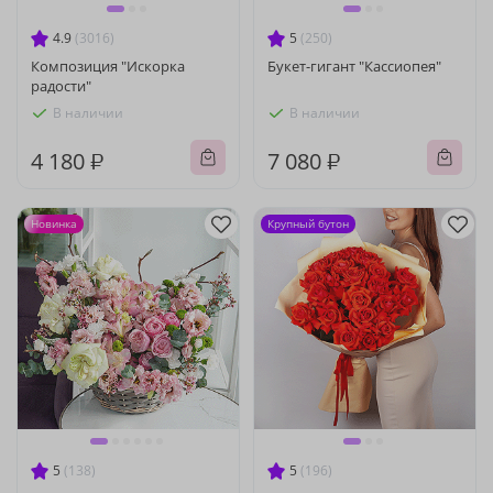
4.9
(3016)
5
(250)
Композиция "Искорка
Букет-гигант "Кассиопея"
радости"
В наличии
В наличии
4 180 ₽
7 080 ₽
Новинка
Крупный бутон
5
(138)
5
(196)