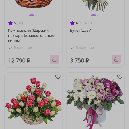
5
(32)
4.9
(3439)
Композиция "Царский
Букет "Дуэт"
нектар с безалкогольным
вином"
В наличии
В наличии
12 790 ₽
3 750 ₽