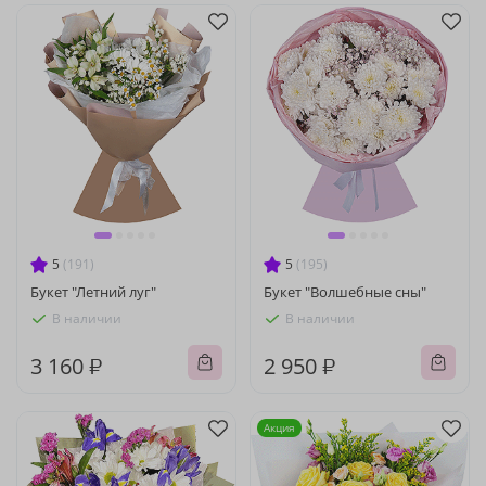
5
(191)
5
(195)
Букет "Летний луг"
Букет "Волшебные сны"
В наличии
В наличии
3 160 ₽
2 950 ₽
Акция