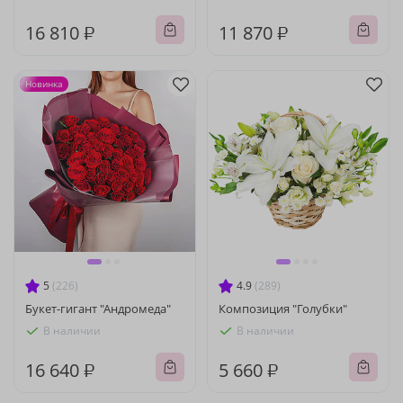
16 810 ₽
11 870 ₽
Новинка
5
(226)
4.9
(289)
Букет-гигант "Андромеда"
Композиция "Голубки"
В наличии
В наличии
16 640 ₽
5 660 ₽