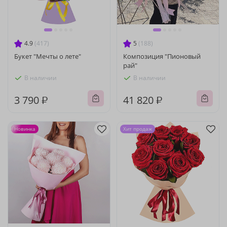
4.9
(417)
5
(188)
Букет "Мечты о лете"
Композиция "Пионовый
рай"
В наличии
В наличии
3 790 ₽
41 820 ₽
Новинка
Хит продаж