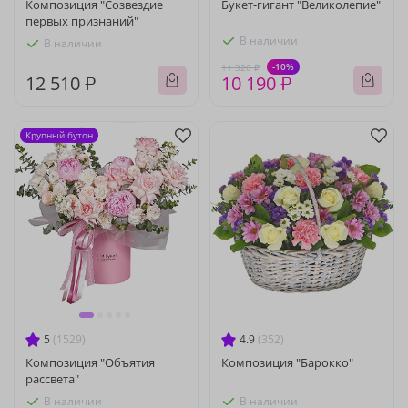
Композиция "Созвездие
Букет-гигант "Великолепие"
первых признаний"
В наличии
В наличии
-10%
11 320 ₽
12 510 ₽
10 190 ₽
Крупный бутон
5
(1529)
4.9
(352)
Композиция "Объятия
Композиция "Барокко"
рассвета"
В наличии
В наличии