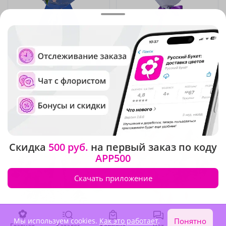
4.9
(49)
4.9
(1644)
Букет "Узор волны"
Букет "Сияние сапфира"
В наличии
В наличии
5 970 ₽
3 970 ₽
Сезонные цветы
Скидка
500 руб.
на первый заказ по коду
APP500
Скачать приложение
Мы используем cookies.
Как это работает
.
Понятно
Главная
Каталог
Корзина
Чат
Войти