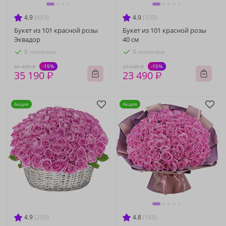
4.9
(893)
4.9
(335)
Букет из 101 красной розы
Букет из 101 красной розы
Эквадор
40 см
В наличии
В наличии
-15%
-15%
41 400 ₽
27 640 ₽
35 190 ₽
23 490 ₽
Акция
Акция
4.9
(200)
4.8
(168)