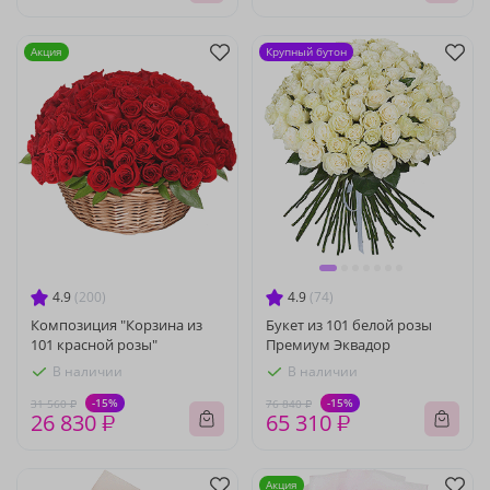
Акция
Крупный бутон
4.9
(200)
4.9
(74)
Композиция "Корзина из
Букет из 101 белой розы
101 красной розы"
Премиум Эквадор
В наличии
В наличии
-15%
-15%
31 560 ₽
76 840 ₽
26 830 ₽
65 310 ₽
Акция