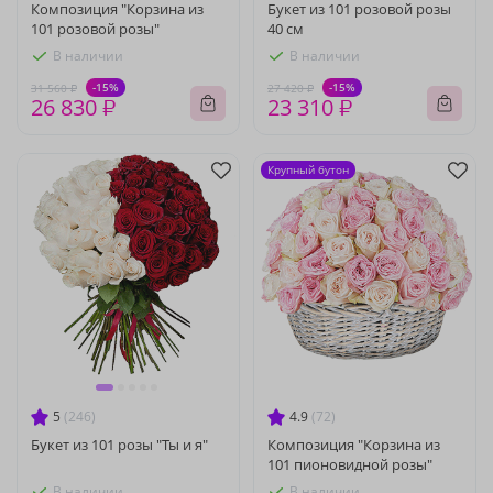
Композиция "Корзина из
Букет из 101 розовой розы
101 розовой розы"
40 см
В наличии
В наличии
-15%
-15%
31 560 ₽
27 420 ₽
26 830 ₽
23 310 ₽
Крупный бутон
5
(246)
4.9
(72)
Букет из 101 розы "Ты и я"
Композиция "Корзина из
101 пионовидной розы"
В наличии
В наличии