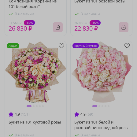
Композиция "Корзина из
Букет из 101 розовой розы
101 белой розы"
В наличии
В наличии
-15%
-15%
31 560 ₽
26 860 ₽
26 830 ₽
22 830 ₽
Акция
Крупный бутон
4.9
(151)
4.9
(69)
Букет из 101 кустовой розы
Букет из 101 белой и
розовой пионовидной розы
В наличии
В наличии