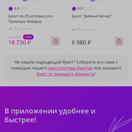
4.9
(391)
4.9
(321)
Букет из 25 розовых роз
Букет "Дивный вечер"
Премиум Эквадор
В наличии
В наличии
-15%
22 040 ₽
18 730 ₽
6 980 ₽
Не нашли подходящий букет? Соберите его сами с
помощью нашего
конструктора букетов
или закажите
букет от ведущего флориста
!
В приложении удобнее и
быстрее!