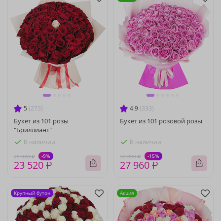
5
(273)
4.9
(333)
Букет из 101 розы
Букет из 101 розовой розы
"Бриллиант"
В наличии
В наличии
-9%
-15%
25 970 ₽
32 890 ₽
23 520 ₽
27 960 ₽
Крупный бутон
Акция