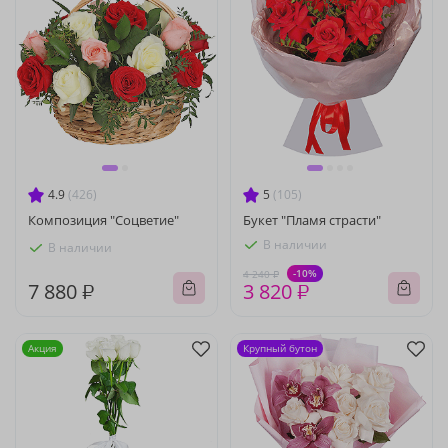
4.9
(426)
5
(105)
Композиция "Соцветие"
Букет "Пламя страсти"
В наличии
В наличии
-10%
4 240 ₽
7 880 ₽
3 820 ₽
Акция
Крупный бутон