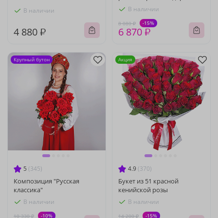
В наличии
В наличии
-15%
8 080 ₽
4 880 ₽
6 870 ₽
Крупный бутон
Акция
5
(345)
4.9
(370)
Композиция "Русская
Букет из 51 красной
классика"
кенийской розы
В наличии
В наличии
-10%
-15%
10 330 ₽
14 200 ₽