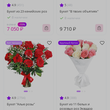
4.9
(451)
5
(48)
Букет из 23 кенийских роз
Букет "В твоих объятиях"
В наличии
В наличии
-15%
8 290 ₽
7 050 ₽
9 710 ₽
Хит продаж
Крупный бутон
4.9
(2794)
4.9
(388)
Букет "Алые розы"
Букет из 11 белых и
розовых роз Эквадор