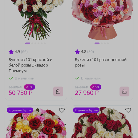
4.9
(66)
4.8
(80)
Букет из 101 красной и
Букет из 101 разноцветной
белой розы Эквадор
розы
Премиум
В наличии
В наличии
-10%
-15%
56 370 ₽
32 890 ₽
50 730 ₽
27 960 ₽
Крупный бутон
Крупный бутон