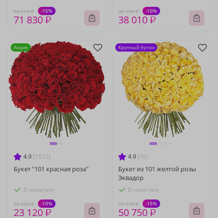
-15%
-10%
84 510 ₽
42 100 ₽
71 830 ₽
38 010 ₽
Акция
Крупный бутон
4.9
(1512)
4.9
(76)
Букет "101 красная роза"
Букет из 101 желтой розы
Эквадор
В наличии
В наличии
-10%
-15%
25 600 ₽
59 710 ₽
23 120 ₽
50 750 ₽