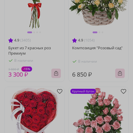
4.9
(3405)
4.9
(1054)
Букет из 7 красных роз
Композиция "Розовый сад"
Премиум
В наличии
В наличии
-15%
3 880 ₽
3 300 ₽
6 850 ₽
Крупный бутон