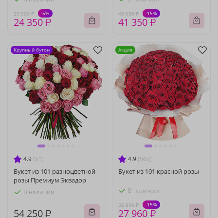
-5%
-15%
25 600 ₽
48 650 ₽
24 350 ₽
41 350 ₽
Крупный бутон
Акция
4.9
(51)
4.9
(569)
Букет из 101 разноцветной
Букет из 101 красной розы
розы Премиум Эквадор
В наличии
В наличии
-15%
32 890 ₽
54 250 ₽
27 960 ₽