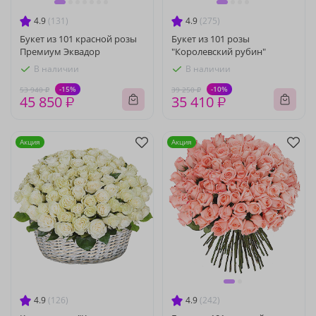
4.9
(131)
4.9
(275)
Букет из 101 красной розы
Букет из 101 розы
Премиум Эквадор
"Королевский рубин"
В наличии
В наличии
-15%
-10%
53 940 ₽
39 250 ₽
45 850 ₽
35 410 ₽
Акция
Акция
4.9
(126)
4.9
(242)