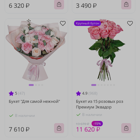
6 320 ₽
3 490 ₽
Крупный бутон
5
(47)
4.9
(968)
Букет "Для самой нежной"
Букет из 15 розовых роз
Премиум Эквадор
В наличии
В наличии
-15%
13 670 ₽
7 610 ₽
11 620 ₽