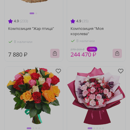
4.9
(233)
4.9
(35)
Композиция "Жар птица"
Композиция "Моя
королева"
В наличии
В наличии
-10%
270 260 ₽
7 880 ₽
244 470 ₽