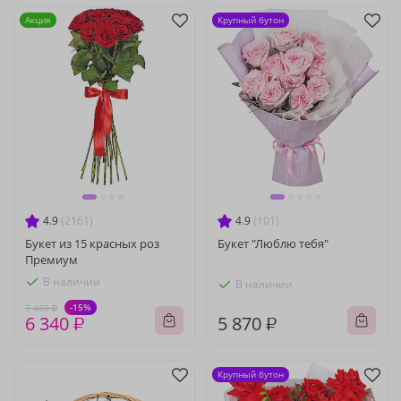
Акция
Крупный бутон
4.9
(2161)
4.9
(101)
Букет из 15 красных роз
Букет "Люблю тебя"
Премиум
В наличии
В наличии
-15%
7 460 ₽
6 340 ₽
5 870 ₽
Крупный бутон