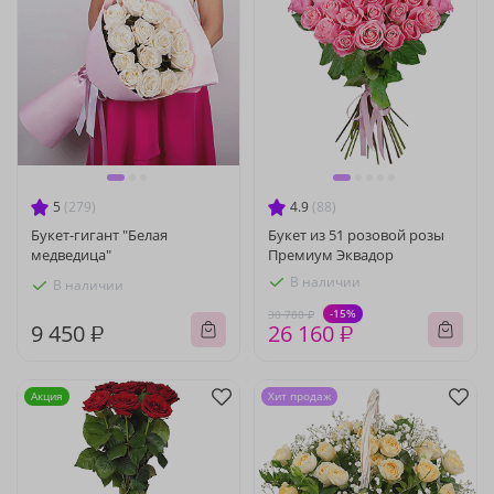
5
(279)
4.9
(88)
Букет-гигант "Белая
Букет из 51 розовой розы
медведица"
Премиум Эквадор
В наличии
В наличии
-15%
30 780 ₽
9 450 ₽
26 160 ₽
Акция
Хит продаж