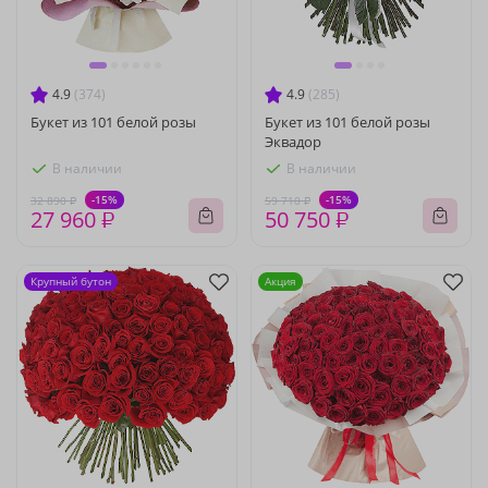
4.9
(374)
4.9
(285)
Букет из 101 белой розы
Букет из 101 белой розы
Эквадор
В наличии
В наличии
-15%
-15%
32 890 ₽
59 710 ₽
27 960 ₽
50 750 ₽
Крупный бутон
Акция