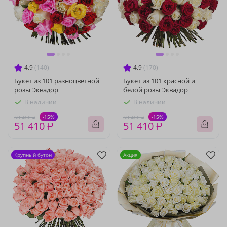
4.9
(140)
4.9
(170)
Букет из 101 разноцветной
Букет из 101 красной и
розы Эквадор
белой розы Эквадор
В наличии
В наличии
-15%
-15%
60 480 ₽
60 480 ₽
51 410 ₽
51 410 ₽
Крупный бутон
Акция