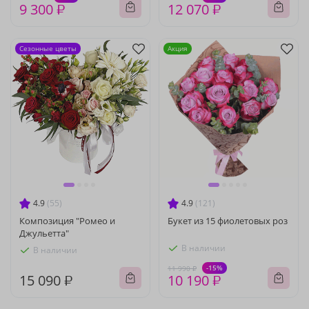
9 300 ₽
12 070 ₽
Сезонные цветы
Акция
4.9
(55)
4.9
(121)
Композиция "Ромео и
Букет из 15 фиолетовых роз
Джульетта"
В наличии
В наличии
-15%
11 990 ₽
15 090 ₽
10 190 ₽