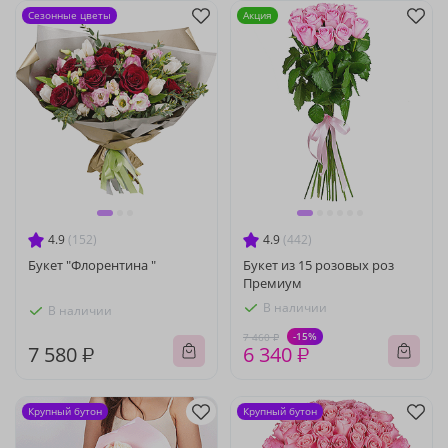
Сезонные цветы
Акция
4.9
(152)
4.9
(442)
Букет "Флорентина "
Букет из 15 розовых роз
Премиум
В наличии
В наличии
-15%
7 460 ₽
7 580 ₽
6 340 ₽
Крупный бутон
Крупный бутон