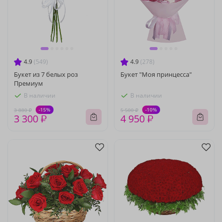
4.9
(549)
4.9
(278)
Букет из 7 белых роз
Букет "Моя принцесса"
Премиум
В наличии
В наличии
-15%
-10%
3 880 ₽
5 500 ₽
3 300 ₽
4 950 ₽