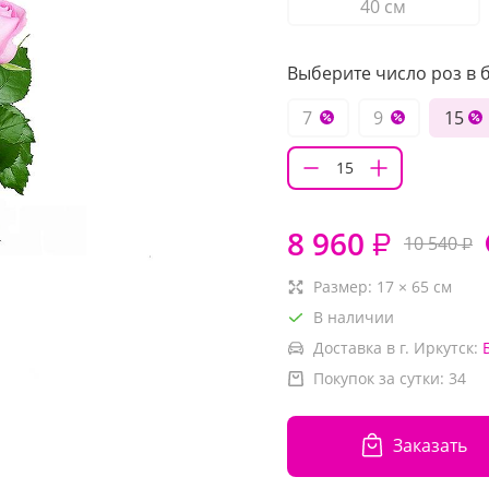
40 см
Выберите число роз в б
7
9
15
8 960
₽
10 540
₽
Размер:
17
×
65
см
В наличии
Доставка в г. Иркутск:
Покупок за сутки:
34
Заказать