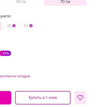
50 см
70 см
укете:
25
51
-15%
Бесплатно
сегодня
Купить в 1 клик