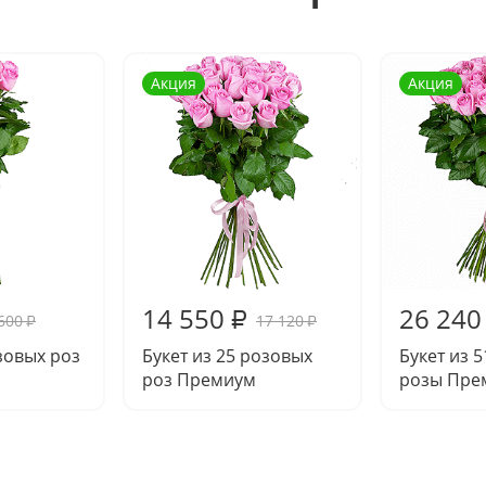
Акция
Акция
14 550
26 240
₽
600
17 120
₽
₽
озовых роз
Букет из 25 розовых
Букет из 
роз Премиум
розы Пре