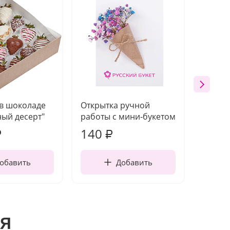
 в шоколаде
Открытка ручной
Ваза п
ый десерт"
работы с мини-букетом
140
1 21
₽
₽
обавить
Добавить
я