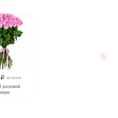
₽
30 870
₽
51 розовой
миум