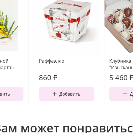
чной
Раффаэлло
Клубника
марта!»
"Изысканн
860
5 460
₽
вить
Добавить
Д
Вам может понравитьс