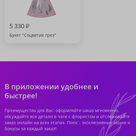
5 330
₽
Букет "Соцветие грез"
В приложении удобнее и
быстрее!
Преимущества для Вас: оформляйте заказ мгновенно,
обсуждайте все детали в чате с флористом и отслеживайте
заказ онлайн на всех этапах. Плюс - эксклюзивные акции и
бонусы за каждый заказ!