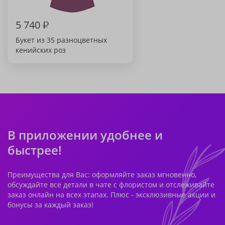
5 740
₽
Букет из 35 разноцветных
кенийских роз
В приложении удобнее и
быстрее!
Преимущества для Вас: оформляйте заказ мгновенно,
обсуждайте все детали в чате с флористом и отслеживайте
заказ онлайн на всех этапах. Плюс - эксклюзивные акции и
бонусы за каждый заказ!