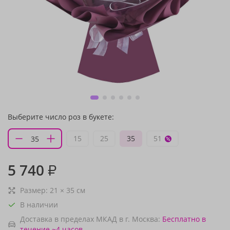
Выберите число роз в букете:
15
25
35
51
5 740
₽
Размер:
21
×
35
см
В наличии
Доставка в пределах МКАД в г. Москва:
Бесплатно
в
течение ~4 часов