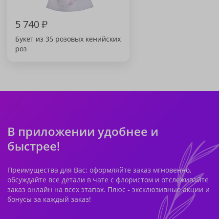
5 740
₽
Букет из 35 розовых кенийских
роз
В приложении удобнее и
быстрее!
Преимущества для Вас: оформляйте заказ мгновенно,
обсуждайте все детали в чате с флористом и отслеживайте
заказ онлайн на всех этапах. Плюс - эксклюзивные акции и
бонусы за каждый заказ!