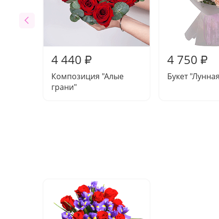
4 440
4 750
₽
₽
Композиция "Алые
Букет "Лунна
грани"