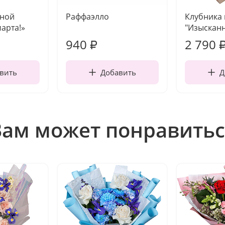
чной
Раффаэлло
Клубника
марта!»
"Изысканн
940
2 790
₽
вить
Добавить
Д
Вам может понравитьс