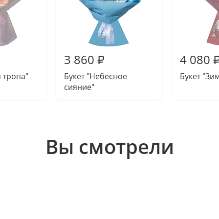
3 860
4 080
₽
я тропа"
Букет "Небесное
Букет "Зи
сияние"
Вы смотрели