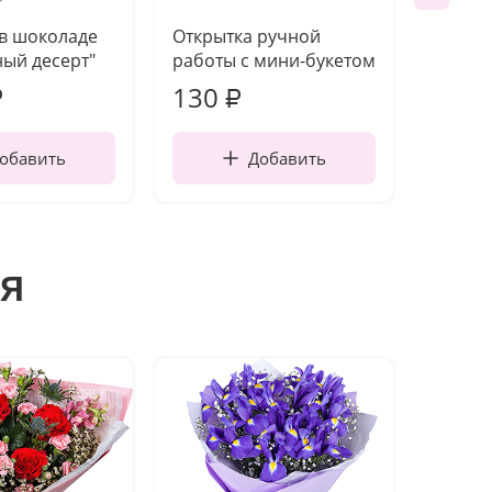
 в шоколаде
Открытка ручной
Ваза п
ый десерт"
работы с мини-букетом
130
1 10
₽
₽
обавить
Добавить
я