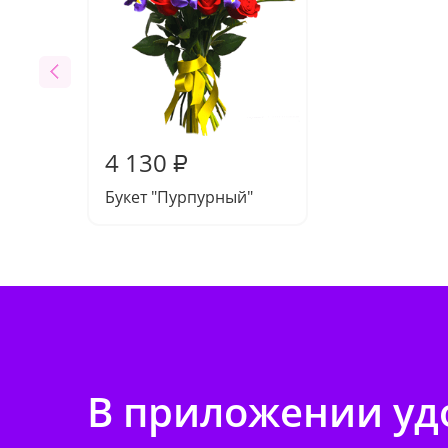
4 130
₽
Букет "Пурпурный"
В приложении удо