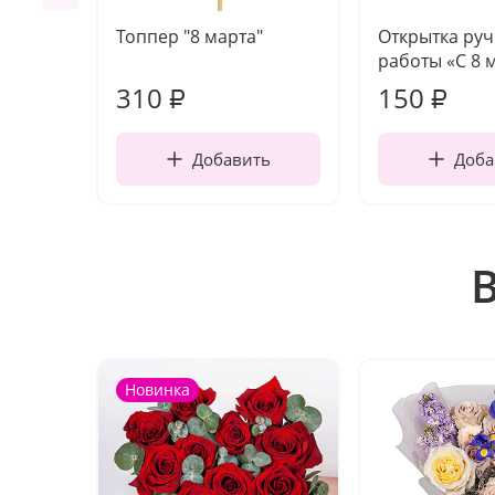
Топпер "8 марта"
Открытка ру
работы «С 8 
310
150
₽
₽
Добавить
Доба
Новинка