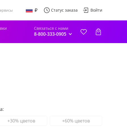
Статус заказа
Войти
ервисы
авки
Связаться с нами
8-800-333-0905
а:
+30% цветов
+60% цветов