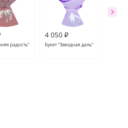
4 050
4 23
₽
₽
мняя радость"
Букет "Звездная даль"
Букет 