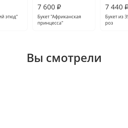
7 600
7 440
₽
ий этюд"
Букет "Африканская
Букет из 
принцесса"
роз
Вы смотрели