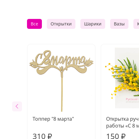
Все
Открытки
Шарики
Вазы
Топпер "8 марта"
Открытка ру
работы «С 8 
310
150
₽
₽