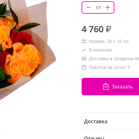
4 760
₽
Размер:
20
×
35
см
В наличии
Доставка в пределах М
Покупок за сутки:
9
Заказать
Доставка
Отзывы