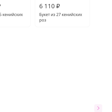
6 110
5 57
₽
₽
35 кенийских
Букет из 27 кенийских
Букет 
роз
роз