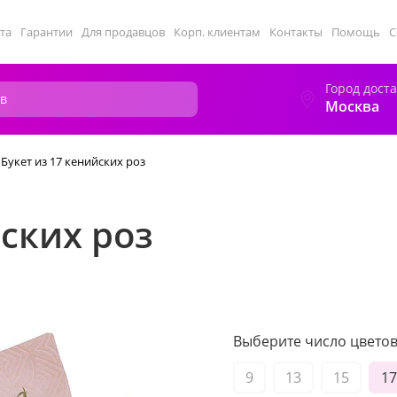
та
Гарантии
Для продавцов
Корп. клиентам
Контакты
Помощь
С
Город дост
Москва
Букет из 17 кенийских роз
йских роз
Выберите число цветов 
9
13
15
17