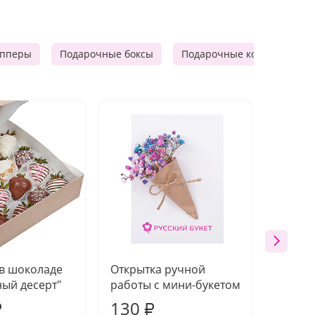
опперы
Подарочные боксы
Подарочные корзины
 в шоколаде
Открытка ручной
Ваза п
ый десерт"
работы с мини-букетом
130
1 10
₽
₽