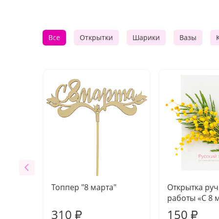
Все
Открытки
Шарики
Вазы
Топпер "8 марта"
Открытка ру
работы «С 8 
310
150
₽
₽