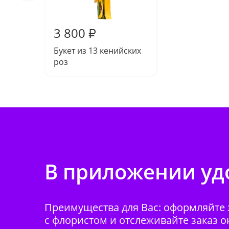
3 800
₽
Букет из 13 кенийских
роз
В приложении удо
Преимущества для Вас: оформляйте з
с флористом и отслеживайте заказ о