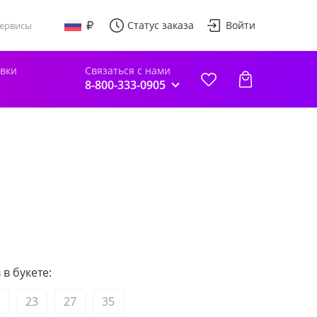
Статус заказа
Войти
ервисы
авки
Связаться с нами
8-800-333-0905
в букете:
23
27
35