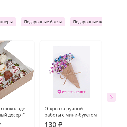
опперы
Подарочные боксы
Подарочные корзины
 в шоколаде
Открытка ручной
Ваза п
ый десерт"
работы с мини-букетом
130
1 10
₽
₽