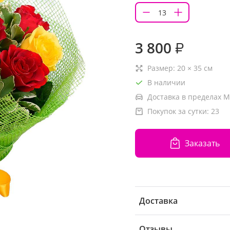
3 800
₽
Размер:
20
×
35
см
В наличии
Доставка в пределах М
Покупок за сутки:
23
Заказать
Доставка
Отзывы