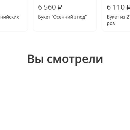
6 560
6 110
₽
енийских
Букет "Осенний этюд"
Букет из 
роз
Вы смотрели