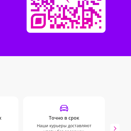
х
Точно в срок
SM
Наши курьеры доставляют
Мы бу