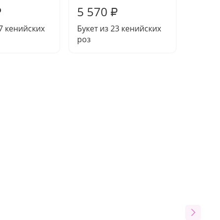
5 570
5 09
₽
₽
27 кенийских
Букет из 23 кенийских
Букет 
роз
розы (