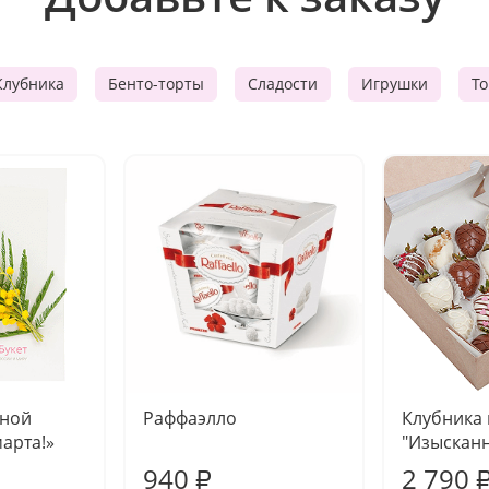
Клубника
Бенто-торты
Сладости
Игрушки
Т
чной
Раффаэлло
Клубника
марта!»
"Изысканн
940
2 790
₽