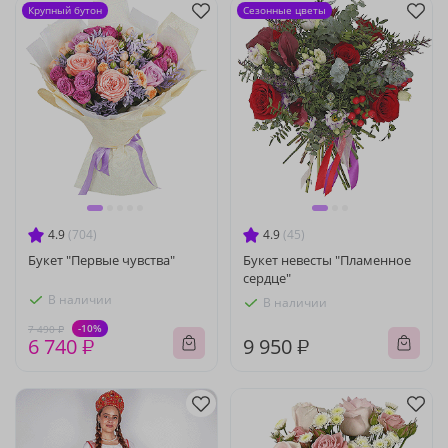
Крупный бутон
Сезонные цветы
4.9
(704)
4.9
(45)
Букет "Первые чувства"
Букет невесты "Пламенное
сердце"
В наличии
В наличии
-10%
7 490 ₽
6 740 ₽
9 950 ₽