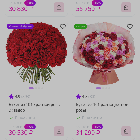
-10%
-15%
34 160 ₽
65 590 ₽
30 830 ₽
55 750 ₽
Крупный бутон
Акция
4.9
(893)
4.8
(80)
Букет из 101 красной розы
Букет из 101 разноцветной
Эквадор
розы
В наличии
В наличии
-15%
-15%
35 920 ₽
36 810 ₽
30 530 ₽
31 290 ₽