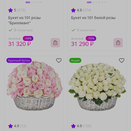
5
(273)
4.9
(374)
Букет из 101 розы
Букет из 101 белой розы
"Бриллиант"
В наличии
В наличии
-10%
-15%
34 610 ₽
36 810 ₽
31 320 ₽
31 290 ₽
Крупный бутон
Акция
4.9
(72)
4.9
(126)