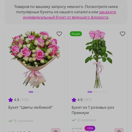
Товаров по вашему запросу немного. Посмотрите ниже
популярные букеты из нашего каталога или
закажите
индивидуальный букет от ведущего флориста
.
Акция
4.9
(103)
4.9
(367)
Букет "Цветы любимой"
Букет из 7 розовых роз
Премиум
В наличии
В наличии
-15%
4 310 ₽