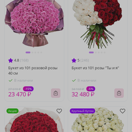
4.8
(168)
5
(246)
Букет из 101 розовой розы
Букет из 101 розы "Ты и я"
40 см
В наличии
В наличии
-15%
-5%
27 610 ₽
34 160 ₽
23 470 ₽
32 480 ₽
Акция
Крупный бутон