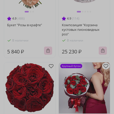
4.9
(486)
4.9
(114)
Букет "Розы в крафте"
Композиция "Корзина
кустовых пионовидных
роз"
В наличии
В наличии
5 840 ₽
25 230 ₽
Крупный бутон