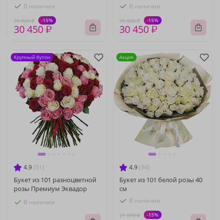
В наличии
В наличии
-15%
-15%
35 820 ₽
35 820 ₽
30 450 ₽
30 450 ₽
Крупный бутон
Акция
4.9
(51)
4.9
(94)
Букет из 101 разноцветной
Букет из 101 белой розы 40
розы Премиум Эквадор
см
В наличии
В наличии
-15%
27 870 ₽