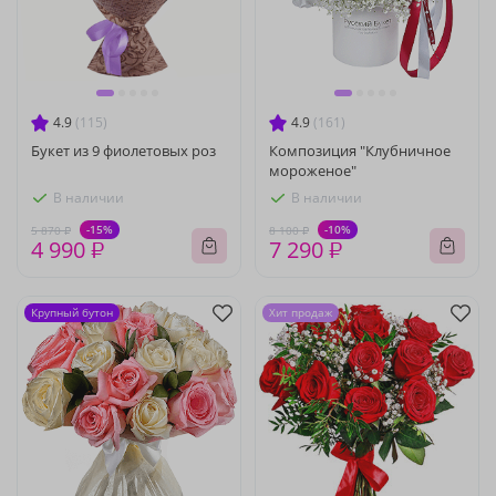
4.9
(115)
4.9
(161)
Букет из 9 фиолетовых роз
Композиция "Клубничное
мороженое"
В наличии
В наличии
-15%
-10%
5 870 ₽
8 100 ₽
4 990 ₽
7 290 ₽
Крупный бутон
Хит продаж