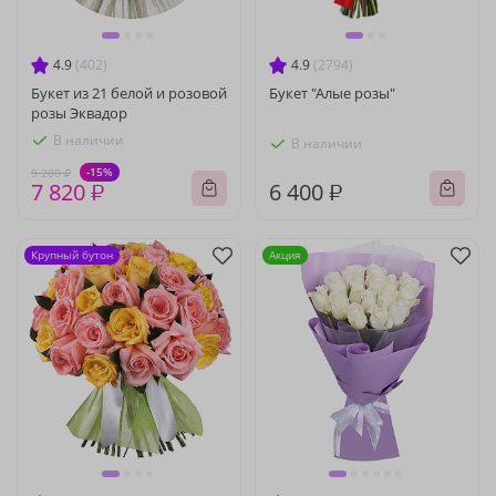
4.9
(402)
4.9
(2794)
Букет из 21 белой и розовой
Букет "Алые розы"
розы Эквадор
В наличии
В наличии
-15%
9 200 ₽
7 820 ₽
6 400 ₽
Крупный бутон
Акция