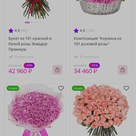
4.9
(66)
4.9
(200)
Букет из 101 красной и
Композиция "Корзина из
белой розы Эквадор
101 розовой розы"
Премиум
В наличии
В наличии
-10%
-15%
47 730 ₽
40 540 ₽
42 960 ₽
34 460 ₽
Акция
Акция