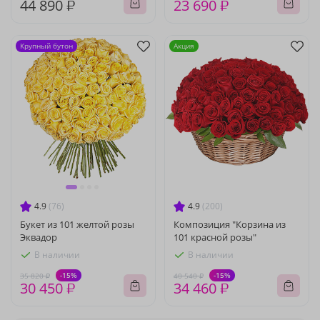
44 890 ₽
23 690 ₽
Крупный бутон
Акция
4.9
(76)
4.9
(200)
Букет из 101 желтой розы
Композиция "Корзина из
Эквадор
101 красной розы"
В наличии
В наличии
-15%
-15%
35 820 ₽
40 540 ₽
30 450 ₽
34 460 ₽