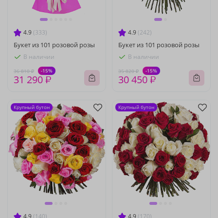
4.9
(333)
4.9
(242)
Букет из 101 розовой розы
Букет из 101 розовой розы
В наличии
В наличии
-15%
-15%
36 810 ₽
35 820 ₽
31 290 ₽
30 450 ₽
Крупный бутон
Крупный бутон
4.9
(140)
4.9
(170)