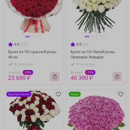
4.9
(335)
4.9
(74)
Букет из 101 красной розы
Букет из 101 белой розы
40 см
Премиум Эквадор
В наличии
В наличии
-15%
-15%
27 870 ₽
47 520 ₽
23 690 ₽
40 390 ₽
Крупный бутон
Акция