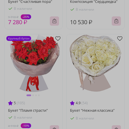
Букет "Счастливая пора"
Композиция "Сердцеедка"
В наличии
В наличии
-25%
9 710 ₽
7 280 ₽
10 530 ₽
Крупный бутон
5
(105)
4.9
(54)
Букет "Пламя страсти"
Букет "Нежная классика"
В наличии
В наличии
-10%
4 110 ₽