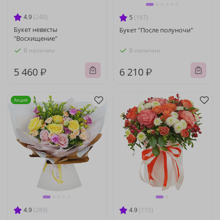
4.9
(240)
5
(167)
Букет невесты
Букет "После полуночи"
"Восхищение"
В наличии
В наличии
5 460 ₽
6 210 ₽
Акция
4.9
(289)
4.9
(115)