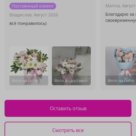
Marina,
Август
Постоянный клиент
Благодарю за 
Владислав,
Август 2026
своевременную
всё понравилось)
Фото на сайте
Фото до доставки
Фото на сайте
Оставить отзыв
Смотреть все