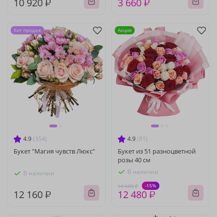
10 920 ₽
3 660 ₽
Хит продаж
Акция
4.9
(354)
4.9
(81)
Букет "Магия чувств Люкс"
Букет из 51 разноцветной
розы 40 см
В наличии
В наличии
-15%
14 680 ₽
12 160 ₽
12 480 ₽