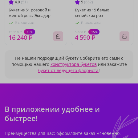
4.9
(51)
5
(662)
Букет из 51 розовой и
Букет из 15 белых
желтой розы Эквадор
кенийских роз
В наличии
В наличии
-15%
-15%
19 110 ₽
5 400 ₽
16 240 ₽
4 590 ₽
Не нашли подходящий букет? Соберите его сами с
помощью нашего
конструктора букетов
или закажите
букет от ведущего флориста
!
В приложении удобнее и
быстрее!
Преимущества для Вас: оформляйте заказ мгновенно,