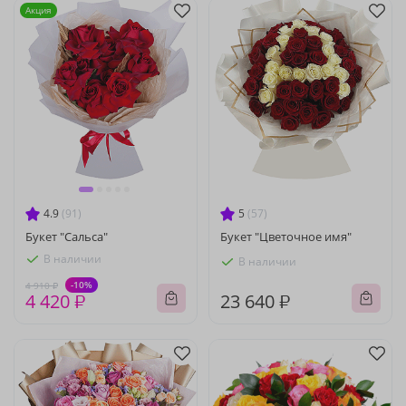
Акция
4.9
(91)
5
(57)
Букет "Сальса"
Букет "Цветочное имя"
В наличии
В наличии
-10%
4 910 ₽
4 420 ₽
23 640 ₽