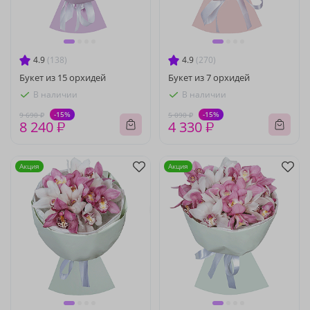
4.9
(138)
4.9
(270)
Букет из 15 орхидей
Букет из 7 орхидей
В наличии
В наличии
-15%
-15%
9 690 ₽
5 090 ₽
8 240 ₽
4 330 ₽
Акция
Акция