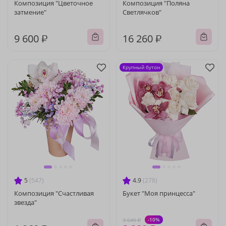
Композиция "Цветочное
Композиция "Поляна
затмение"
Светлячков"
9 600 ₽
16 260 ₽
Крупный бутон
5
(547)
4.9
(278)
Композиция "Счастливая
Букет "Моя принцесса"
звезда"
-10%
3 640 ₽