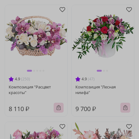
4.9
(250)
4.9
(47)
Композиция "Расцвет
Композиция "Лесная
красоты"
нимфа"
8 110 ₽
9 700 ₽