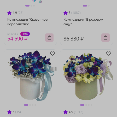
4.9
(26)
5
(1887)
Композиция "Сказочное
Композиция "В розовом
королевство"
саду"
-10%
60 660 ₽
54 590 ₽
86 330 ₽
5
(35)
4.9
(1915)