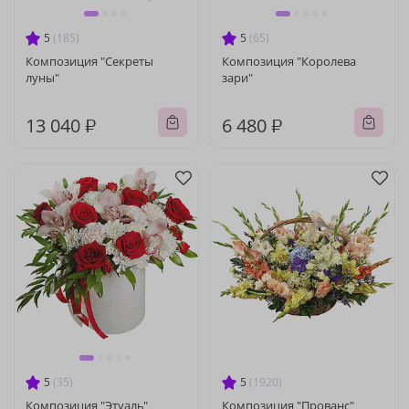
5
(185)
5
(65)
Композиция "Секреты
Композиция "Королева
луны"
зари"
13 040 ₽
6 480 ₽
5
(35)
5
(1920)
Композиция "Этуаль"
Композиция "Прованс"