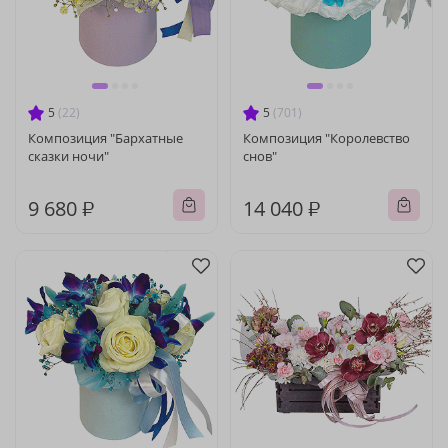
5
(22)
5
(701)
Композиция "Бархатные
Композиция "Королевство
сказки ночи"
снов"
9 680 ₽
14 040 ₽