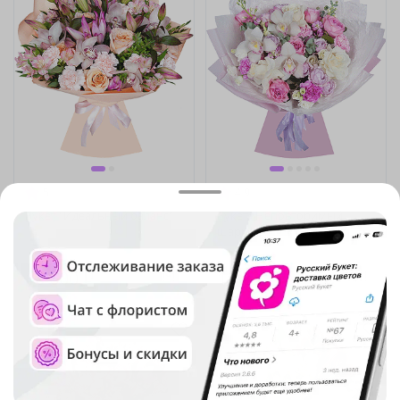
5
(27)
4.9
(68)
Букет "Идеальный баланс"
Букет "Неповторимый
шарм"
10 600 ₽
10 220 ₽