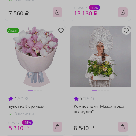
-15%
15 450 ₽
7 560 ₽
13 130 ₽
Акция
4.9
(178)
5
(1204)
Букет из 9 орхидей
Композиция "Малахитовая
шкатулка"
В наличии
-15%
6 250 ₽
5 310 ₽
8 540 ₽