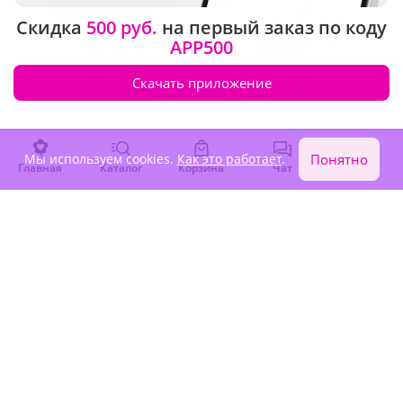
Скидка
500 руб.
на первый заказ по коду
APP500
Скачать приложение
5
(69)
4.9
(32)
Букет "Королева цветов"
Букет невесты "Душа поет"
Мы используем cookies.
Как это работает
.
Понятно
Главная
Каталог
Корзина
Чат
Войти
7 610 ₽
6 970 ₽
Сезонные цветы
Хит продаж