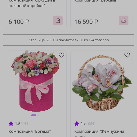
Композиция "Орхидеи в
Композиция "Версаль"
шляпной коробке"
6 100 ₽
16 590 ₽
Страница: 2/5. Вы посмотрели 30 из 124 товаров
4.9
(141)
4.9
(834)
Композиция "Богема"
Композиция "Жемчужина
души"