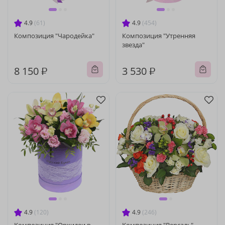
4.9
(61)
4.9
(454)
Композиция "Чародейка"
Композиция "Утренняя
звезда"
8 150 ₽
3 530 ₽
4.9
(120)
4.9
(246)