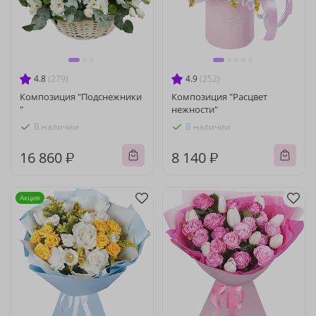
4.8
(279)
4.9
(252)
Композиция "Подснежники
Композиция "Расцвет
"
нежности"
В наличии
В наличии
16 860 ₽
8 140 ₽
Акция