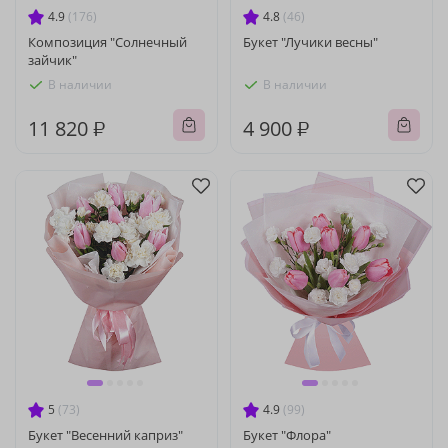
4.9
(176)
4.8
(46)
Композиция "Солнечный
Букет "Лучики весны"
зайчик"
В наличии
В наличии
11 820 ₽
4 900 ₽
5
(73)
4.9
(99)
Букет "Весенний каприз"
Букет "Флора"