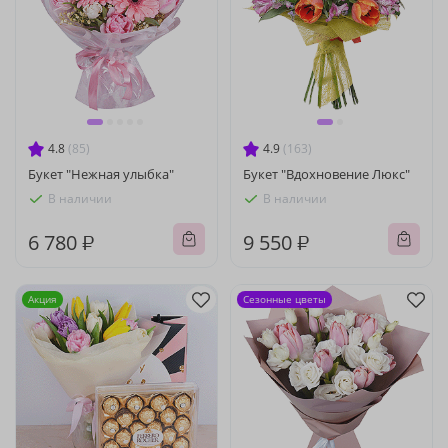
4.8
(85)
4.9
(163)
Букет "Нежная улыбка"
Букет "Вдохновение Люкс"
В наличии
В наличии
6 780 ₽
9 550 ₽
Акция
Сезонные цветы