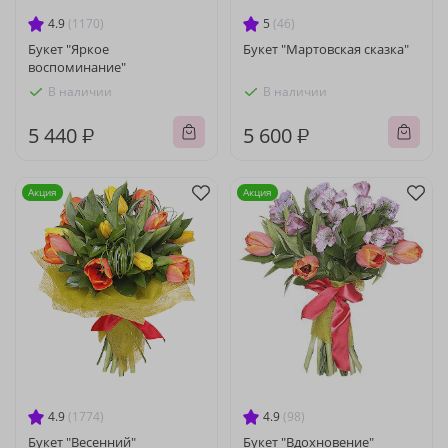
4.9
(1170)
5
(46)
Букет "Яркое
Букет "Мартовская сказка"
воспоминание"
В наличии
В наличии
5 440 ₽
5 600 ₽
Акция
Акция
4.9
(1774)
4.9
(98)
Букет "Весенний"
Букет "Вдохновение"