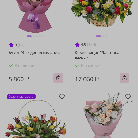
5
(65)
4.9
(130)
Букет "Звездопад желаний"
Композиция "Ласточка
весны"
В наличии
В наличии
5 860 ₽
17 060 ₽
Сезонные цветы