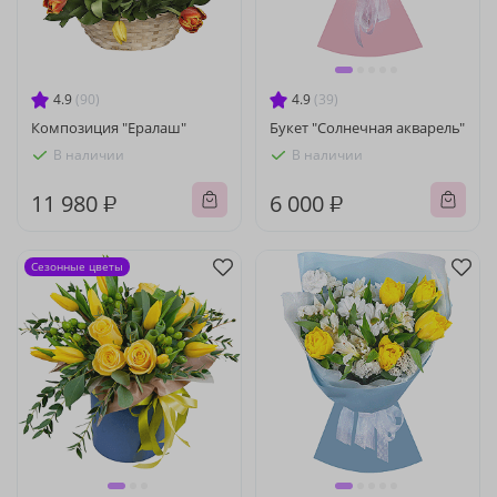
4.9
(90)
4.9
(39)
Композиция "Ералаш"
Букет "Солнечная акварель"
В наличии
В наличии
11 980 ₽
6 000 ₽
Сезонные цветы