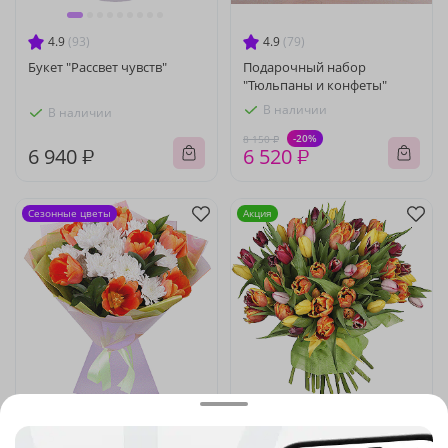
4.9
(93)
4.9
(79)
Букет "Рассвет чувств"
Подарочный набор
"Тюльпаны и конфеты"
В наличии
В наличии
-20%
8 150 ₽
6 940 ₽
6 520 ₽
Сезонные цветы
Акция
5
(52)
4.9
(619)