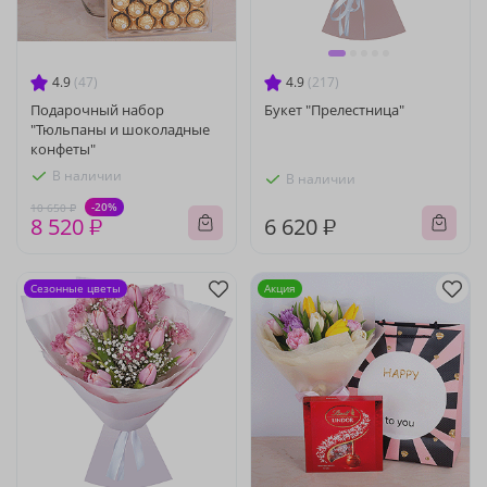
4.9
(47)
4.9
(217)
Подарочный набор
Букет "Прелестница"
"Тюльпаны и шоколадные
конфеты"
В наличии
В наличии
-20%
10 650 ₽
8 520 ₽
6 620 ₽
Сезонные цветы
Акция