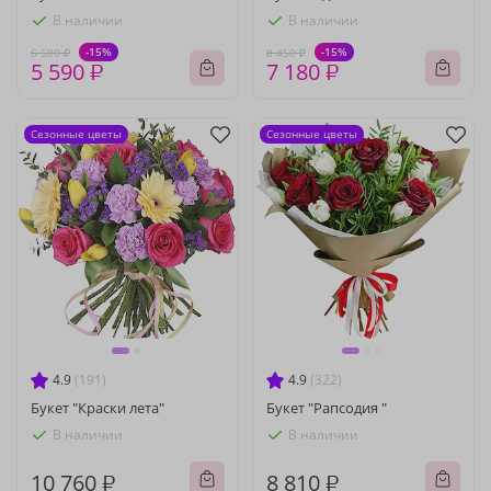
В наличии
В наличии
-15%
-15%
6 580 ₽
8 450 ₽
5 590 ₽
7 180 ₽
Сезонные цветы
Сезонные цветы
4.9
(191)
4.9
(322)
Букет "Краски лета"
Букет "Рапсодия "
В наличии
В наличии
10 760 ₽
8 810 ₽