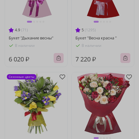
4.9
(71)
5
(1295)
Букет "Дыхание весны"
Букет "Весна красна "
В наличии
В наличии
6 020 ₽
7 220 ₽
Сезонные цветы