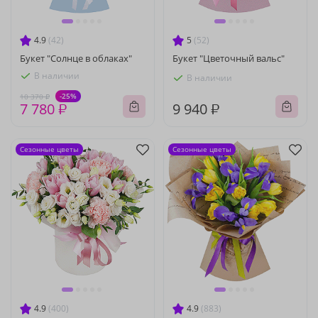
4.9
(42)
5
(52)
Букет "Солнце в облаках"
Букет "Цветочный вальс"
В наличии
В наличии
-25%
10 370 ₽
7 780 ₽
9 940 ₽
Сезонные цветы
Сезонные цветы
4.9
(400)
4.9
(883)