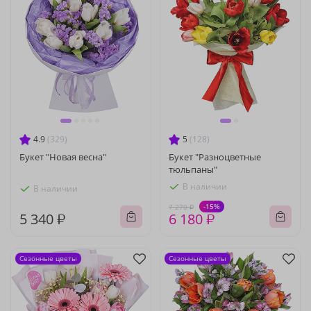
4.9
(329)
5
(128)
Букет "Новая весна"
Букет "Разноцветные
тюльпаны"
В наличии
В наличии
-15%
7 270 ₽
5 340 ₽
6 180 ₽
Сезонные цветы
Сезонные цветы