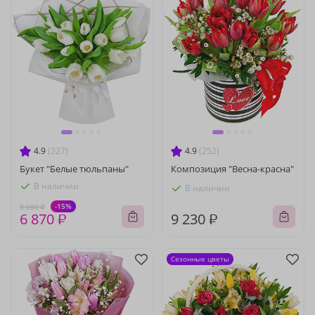
4.9
(227)
4.9
(252)
Букет "Белые тюльпаны"
Композиция "Весна-красна"
В наличии
В наличии
-15%
8 080 ₽
6 870 ₽
9 230 ₽
Сезонные цветы