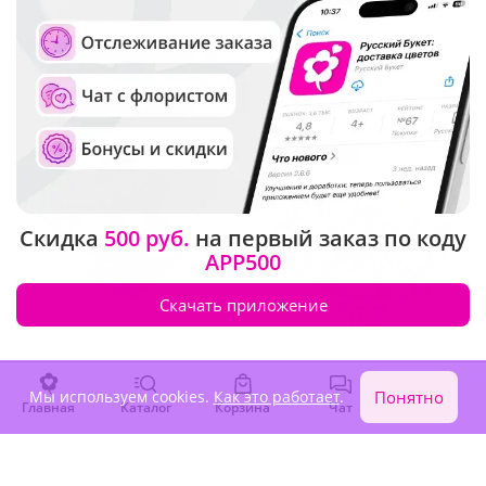
Букет "Искра счастья"
Букет "С праздником весны"
В наличии
В наличии
-10%
19 920 ₽
5 360 ₽
17 930 ₽
Сезонные цветы
Скидка
500 руб.
на первый заказ по коду
APP500
Скачать приложение
Мы используем cookies.
Как это работает
.
Понятно
5
(33)
4.9
(66)
Главная
Каталог
Корзина
Чат
Войти
Букет "Весенняя сказка"
Букет "Расцветай "
В наличии
В наличии