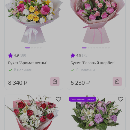
4.9
(39)
4.9
(75)
Букет "Аромат весны"
Букет "Розовый щербет"
В наличии
В наличии
8 340 ₽
6 230 ₽
Сезонные цветы