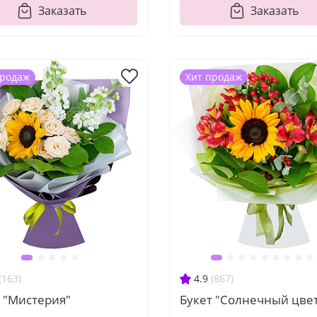
Заказать
Заказать
продаж
Хит продаж
(163)
4.9
(867)
 "Мистерия"
Букет "Солнечный цве