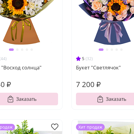
(44)
5
(32)
 "Восход солнца"
Букет "Светлячок"
40 ₽
7 200 ₽
Заказать
Заказать
продаж
Хит продаж