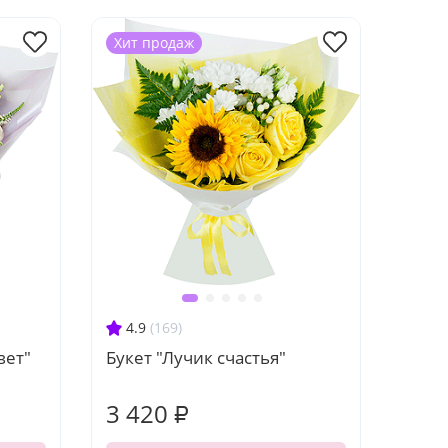
Хит продаж
4.9
(169)
вет"
Букет "Лучик счастья"
3 420 ₽