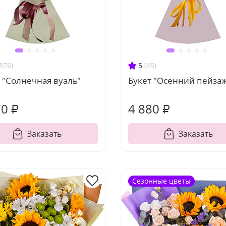
876)
5
(45)
 "Солнечная вуаль"
Букет "Осенний пейза
70 ₽
4 880 ₽
Заказать
Заказать
Сезонные цветы