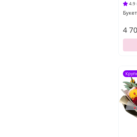
4.9
Буке
4 7
Круп