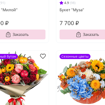
(91)
4.9
(98)
т "Милой"
Букет "Муза"
00 ₽
7 700 ₽
Заказать
Заказать
ный бутон
Сезонные цветы