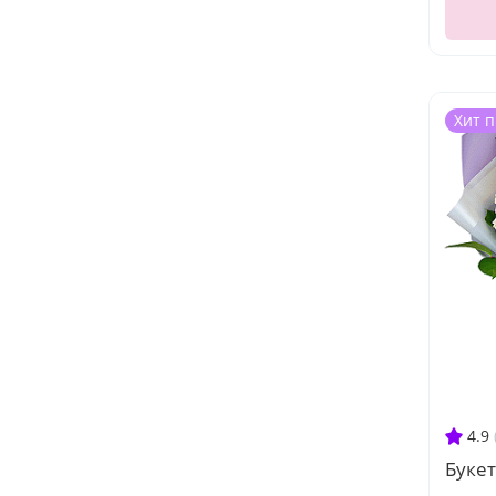
Хит 
4.9
Букет