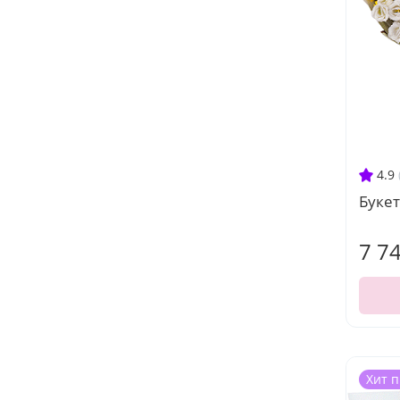
4.9
Букет
7 7
Хит 