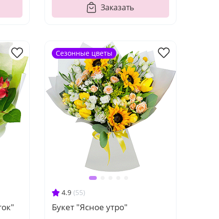
Заказать
Сезонные цветы
4.9
(55)
ток"
Букет "Ясное утро"