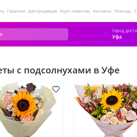
та
Гарантии
Для продавцов
Корп. клиентам
Контакты
Помощь
С
Город дост
Уфа
еты с подсолнухами в Уфе