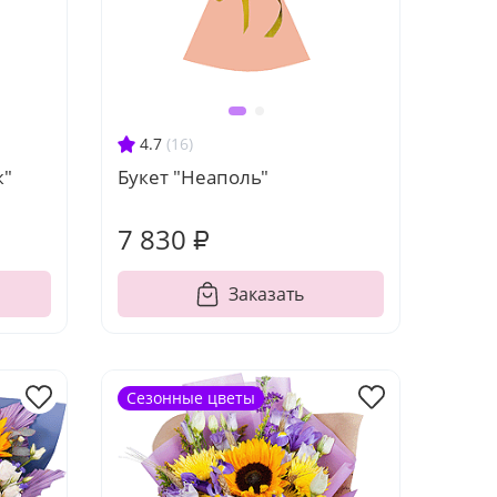
4.7
(16)
ж"
Букет "Неаполь"
7 830 ₽
Заказать
Сезонные цветы