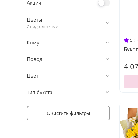
Акция
Цветы
С подсолнухами
5
(1
Кому
Букет
Повод
4 0
Цвет
Тип букета
Очистить фильтры