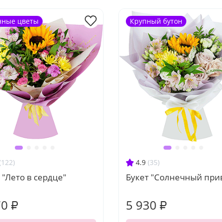
нные цветы
Крупный бутон
(122)
4.9
(35)
 "Лето в сердце"
Букет "Солнечный при
70 ₽
5 930 ₽