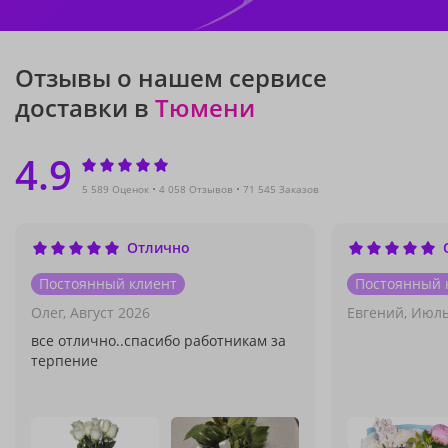
Отзывы о нашем сервисе
доставки в
Тюмени
4.9
5 589 Оценок
4 058 Отзывов
71 545 Заказов
Отлично
Постоянный клиент
Постоянный 
Олег,
Август 2026
Евгений,
Июль
все отлично..спасибо работникам за
терпение