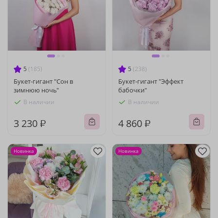
5
(185)
5
(238)
Букет-гигант "Сон в
Букет-гигант "Эффект
зимнюю ночь"
бабочки"
В наличии
В наличии
3 230 ₽
4 860 ₽
Новинка
Новинка