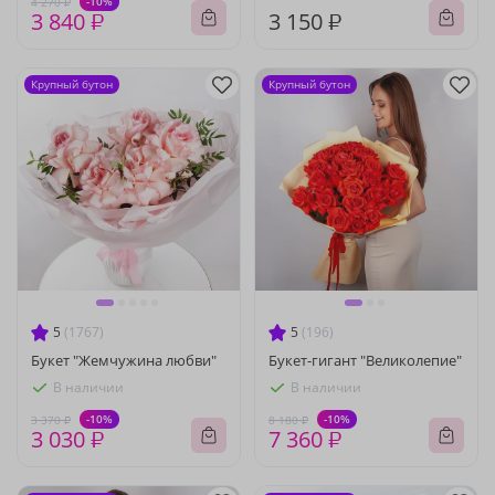
-10%
4 270 ₽
3 840 ₽
3 150 ₽
Крупный бутон
Крупный бутон
5
(1767)
5
(196)
Букет "Жемчужина любви"
Букет-гигант "Великолепие"
В наличии
В наличии
-10%
-10%
3 370 ₽
8 180 ₽
3 030 ₽
7 360 ₽