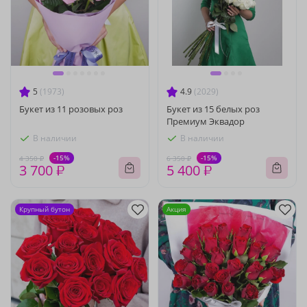
5
(1973)
4.9
(2029)
Букет из 11 розовых роз
Букет из 15 белых роз
Премиум Эквадор
В наличии
В наличии
-15%
-15%
4 350 ₽
6 350 ₽
3 700 ₽
5 400 ₽
Крупный бутон
Акция