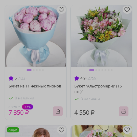
5
(122)
4.9
(2759)
Букет из 11 нежных пионов
Букет "Альстромерии (15
шт.)"
В наличии
В наличии
-14%
8 570 ₽
7 350 ₽
4 550 ₽
Акция