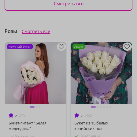
Смотреть все
Розы
Смотреть все
Крупный бутон
Акция
5
(279)
5
(662)
Букет-гигант "Белая
Букет из 15 белых
медведица"
кенийских роз
В наличии
В наличии