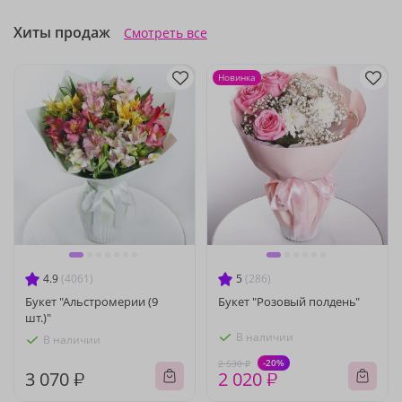
Хиты продаж
Смотреть все
Новинка
4.9
(4061)
5
(286)
Букет "Альстромерии (9
Букет "Розовый полдень"
шт.)"
В наличии
В наличии
-20%
2 530 ₽
3 070 ₽
2 020 ₽