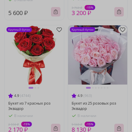
-15%
3 760 ₽
5 600 ₽
3 200 ₽
Крупный бутон
Крупный бутон
4.9
(4744)
4.9
(963)
Букет из 7 красных роз
Букет из 25 розовых роз
Эквадор
Эквадор
В наличии
В наличии
-15%
-15%
2 550 ₽
9 560 ₽
2 170 ₽
8 130 ₽