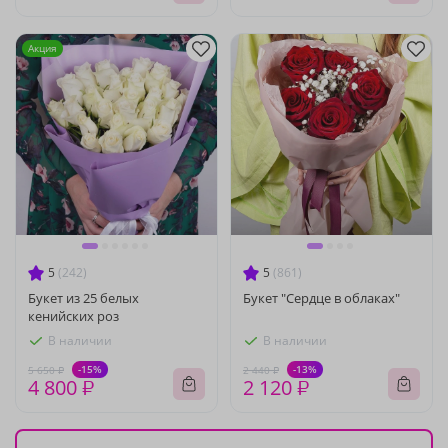
Акция
5
(242)
5
(861)
Букет из 25 белых
Букет "Сердце в облаках"
кенийских роз
В наличии
В наличии
-15%
-13%
5 650 ₽
2 440 ₽
4 800 ₽
2 120 ₽