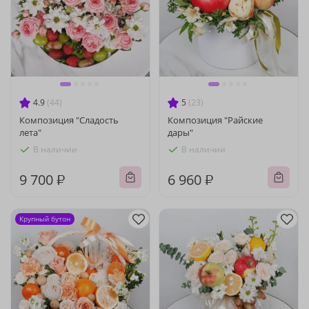
4.9
(44)
5
(23)
Композиция "Сладость
Композиция "Райские
лета"
дары"
В наличии
В наличии
9 700 ₽
6 960 ₽
Крупный бутон