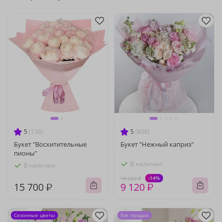
5
(138)
5
(808)
Букет "Восхитительные
Букет "Нежный каприз"
пионы"
В наличии
В наличии
-14%
10 660 ₽
15 700 ₽
9 120 ₽
Сезонные цветы
Хит продаж