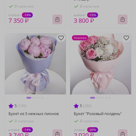
В наличии
В наличии
-14%
-15%
8 570 ₽
4 470 ₽
7 350 ₽
3 800 ₽
Новинка
5
(199)
5
(286)
Букет из 5 нежных пионов
Букет "Розовый полдень"
В наличии
В наличии
-14%
-20%
4 330 ₽
2 530 ₽
3 740 ₽
2 020 ₽