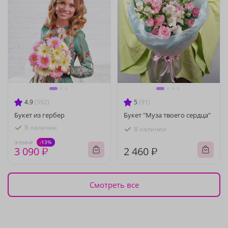
4.9
(592)
5
(91)
Букет из гербер
Букет "Муза твоего сердца"
В наличии
В наличии
-13%
3 560 ₽
3 090 ₽
2 460 ₽
Смотреть все