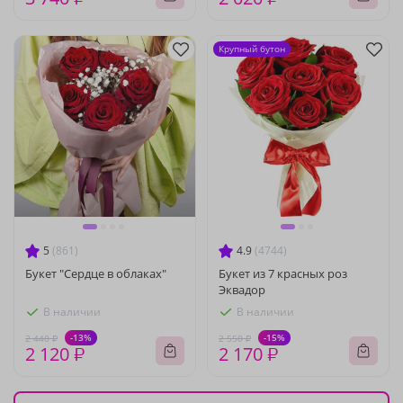
Крупный бутон
5
(861)
4.9
(4744)
Букет "Сердце в облаках"
Букет из 7 красных роз
Эквадор
В наличии
В наличии
-13%
-15%
2 440 ₽
2 550 ₽
2 120 ₽
2 170 ₽