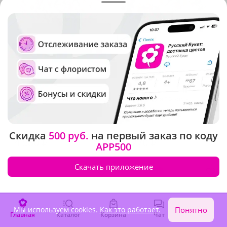
4.9
(189)
4.9
(125)
Композиция "Сиреневые
Композиция "Форма
сны"
нежности"
В наличии
В наличии
Скидка
500 руб.
на первый заказ по коду
4 580 ₽
5 270 ₽
APP500
Скачать приложение
Крупный бутон
Мы используем cookies.
Как это работает
.
Понятно
Главная
Каталог
Корзина
Чат
Войти