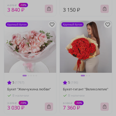
-10%
4 270 ₽
3 840 ₽
3 150 ₽
Крупный бутон
Крупный бутон
5
(1767)
5
(196)
Букет "Жемчужина любви"
Букет-гигант "Великолепие"
В наличии
В наличии
-10%
-10%
3 370 ₽
8 180 ₽
3 030 ₽
7 360 ₽