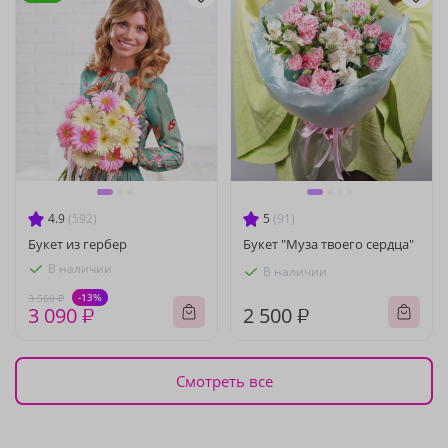
4.9
(592)
5
(91)
Букет из гербер
Букет "Муза твоего сердца"
В наличии
В наличии
-13%
3 560 ₽
3 090 ₽
2 500 ₽
Смотреть все