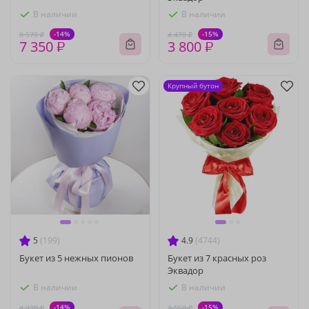
В наличии
В наличии
-14%
-15%
8 570 ₽
4 470 ₽
7 350 ₽
3 800 ₽
Крупный бутон
5
(199)
4.9
(4744)
Букет из 5 нежных пионов
Букет из 7 красных роз
Эквадор
В наличии
В наличии
-14%
-15%
4 330 ₽
2 550 ₽