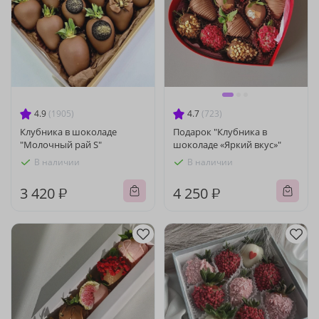
4.9
(1905)
4.7
(723)
Клубника в шоколаде
Подарок "Клубника в
"Молочный рай S"
шоколаде «Яркий вкус»"
В наличии
В наличии
3 420 ₽
4 250 ₽