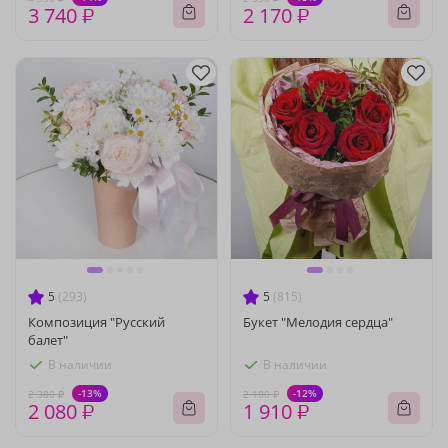
3 740 ₽
2 170 ₽
5
(293)
5
(815)
Композиция "Русский
Букет "Мелодия сердца"
балет"
В наличии
В наличии
-13%
-12%
2 380 ₽
2 180 ₽
2 080 ₽
1 910 ₽