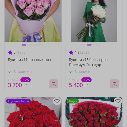
5
(1973)
4.9
(2029)
Букет из 11 розовых роз
Букет из 15 белых роз
Премиум Эквадор
В наличии
В наличии
-15%
-15%
4 350 ₽
6 350 ₽
3 700 ₽
5 400 ₽
Крупный бутон
Акция