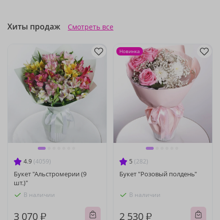
Хиты продаж
Смотреть все
Новинка
4.9
(4059)
5
(282)
Букет "Альстромерии (9
Букет "Розовый полдень"
шт.)"
В наличии
В наличии
3 070 ₽
2 530 ₽