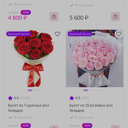
В наличии
В наличии
-15%
5 650 ₽
4 800 ₽
5 600 ₽
Крупный бутон
Крупный бутон
4.9
(4744)
4.9
(963)
Букет из 7 красных роз
Букет из 25 розовых роз
Эквадор
Эквадор
В наличии
В наличии
-15%
-15%
2 550 ₽
9 560 ₽