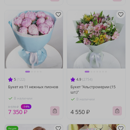
5
(122)
4.9
(2754)
Букет из 11 нежных пионов
Букет "Альстромерии (15
шт.)"
В наличии
В наличии
-14%
8 570 ₽
7 350 ₽
4 550 ₽
Акция