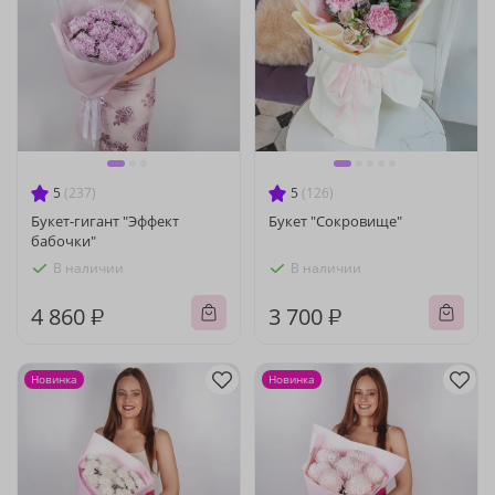
5
(237)
5
(126)
Букет-гигант "Эффект
Букет "Сокровище"
бабочки"
В наличии
В наличии
4 860 ₽
3 700 ₽
Новинка
Новинка