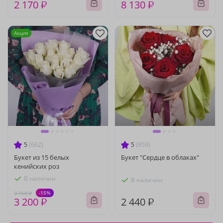
2 170 ₽
8 130 ₽
Акция
5
(662)
5
(859)
Букет из 15 белых
Букет "Сердце в облаках"
кенийских роз
В наличии
В наличии
-15%
3 760 ₽
3 200 ₽
2 440 ₽