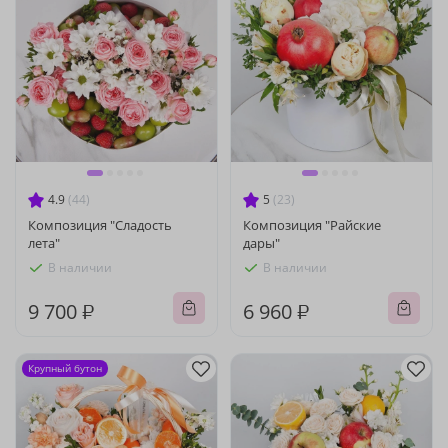
4.9
(44)
5
(23)
Композиция "Сладость
Композиция "Райские
лета"
дары"
В наличии
В наличии
9 700 ₽
6 960 ₽
Крупный бутон