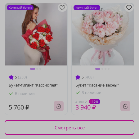
Крупный бутон
Крупный бутон
5
(250)
5
(408)
Букет-гигант "Кассиопея"
Букет "Касание весны"
В наличии
В наличии
-10%
4 380 ₽
5 760 ₽
3 940 ₽
Смотреть все