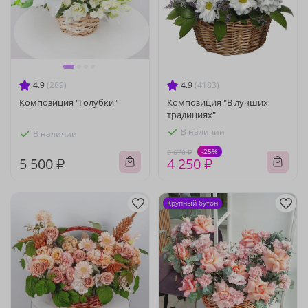
4.9
(289)
4.9
(4183)
Композиция "Голубки"
Композиция "В лучших
традициях"
В наличии
В наличии
-25%
5 670 ₽
5 500 ₽
4 250 ₽
Крупный бутон