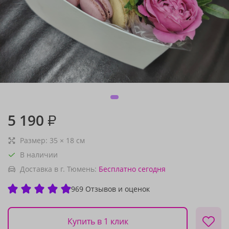
5 190
₽
Размер:
35
×
18
см
В наличии
Доставка в г. Тюмень:
Бесплатно
сегодня
969 Отзывов и оценок
Купить в 1 клик