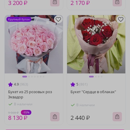
3 200 ₽
2 170 ₽
Крупный бутон
4.9
(963)
5
(861)
Букет из 25 розовых роз
Букет "Сердце в облаках"
Эквадор
В наличии
В наличии
-15%
9 560 ₽
8 130 ₽
2 440 ₽