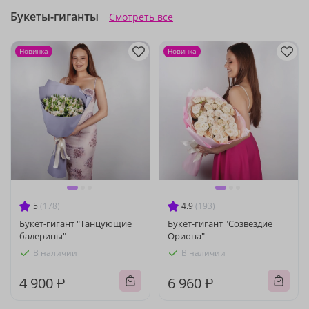
Букеты-гиганты
Смотреть все
Новинка
Новинка
5
(178)
4.9
(193)
Букет-гигант "Танцующие
Букет-гигант "Созвездие
балерины"
Ориона"
В наличии
В наличии
4 900 ₽
6 960 ₽