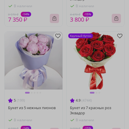
В наличии
В наличии
-14%
-15%
8 570 ₽
4 470 ₽
7 350 ₽
3 800 ₽
Крупный бутон
5
(199)
4.9
(4744)
Букет из 5 нежных пионов
Букет из 7 красных роз
Эквадор
В наличии
В наличии
-14%
-15%
4 330 ₽
2 550 ₽