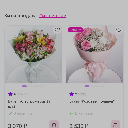
Хиты продаж
Смотреть все
Новинка
4.9
(4060)
5
(286)
Букет "Альстромерии (9
Букет "Розовый полдень"
шт.)"
В наличии
В наличии
3 070 ₽
2 530 ₽