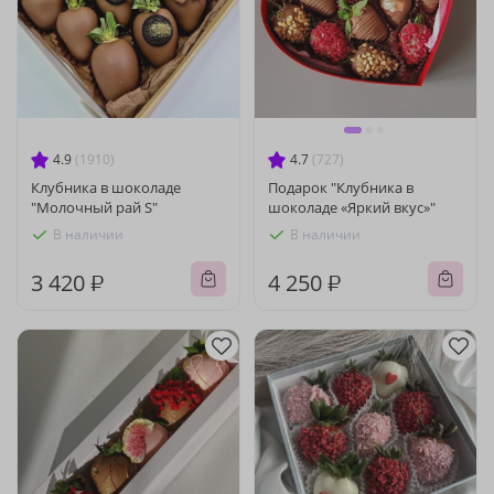
4.9
(1910)
4.7
(727)
Клубника в шоколаде
Подарок "Клубника в
"Молочный рай S"
шоколаде «Яркий вкус»"
В наличии
В наличии
3 420 ₽
4 250 ₽