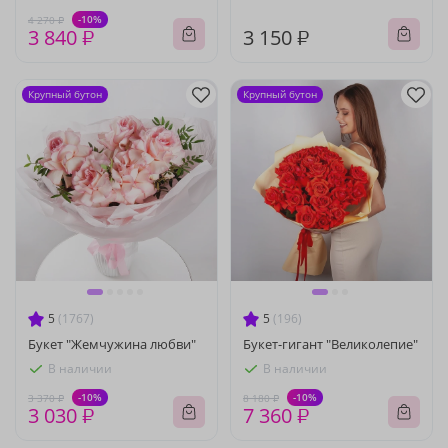
-10%
4 270 ₽
3 840 ₽
3 150 ₽
Крупный бутон
Крупный бутон
5
(1767)
5
(196)
Букет "Жемчужина любви"
Букет-гигант "Великолепие"
В наличии
В наличии
-10%
-10%
3 370 ₽
8 180 ₽
3 030 ₽
7 360 ₽