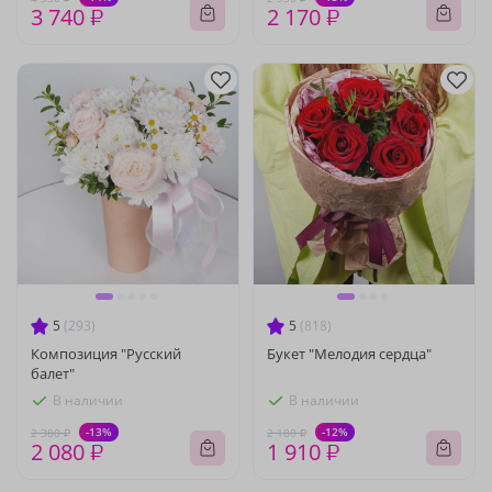
3 740 ₽
2 170 ₽
5
(293)
5
(818)
Композиция "Русский
Букет "Мелодия сердца"
балет"
В наличии
В наличии
-13%
-12%
2 380 ₽
2 180 ₽
2 080 ₽
1 910 ₽