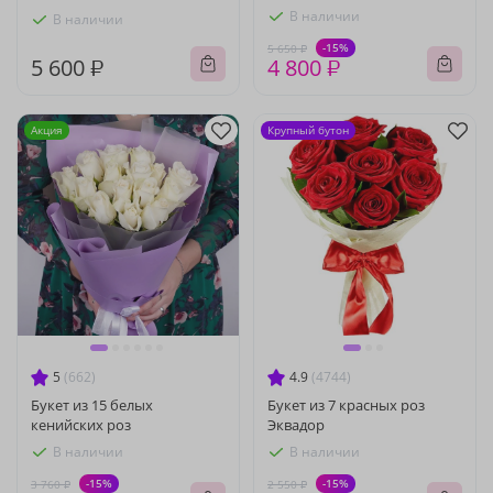
В наличии
В наличии
-15%
5 650 ₽
5 600 ₽
4 800 ₽
Акция
Крупный бутон
5
(662)
4.9
(4744)
Букет из 15 белых
Букет из 7 красных роз
кенийских роз
Эквадор
В наличии
В наличии
-15%
-15%
3 760 ₽
2 550 ₽