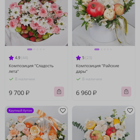
4.9
(44)
5
(23)
Композиция "Сладость
Композиция "Райские
лета"
дары"
В наличии
В наличии
9 700 ₽
6 960 ₽
Крупный бутон