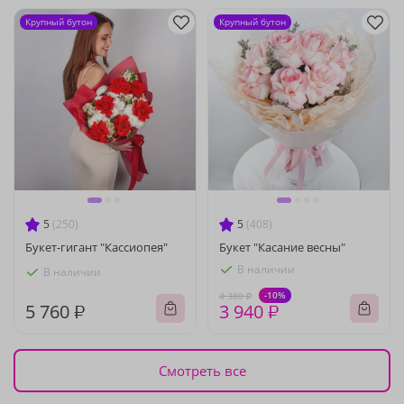
Крупный бутон
Крупный бутон
5
(250)
5
(408)
Букет-гигант "Кассиопея"
Букет "Касание весны"
В наличии
В наличии
-10%
4 380 ₽
5 760 ₽
3 940 ₽
Смотреть все