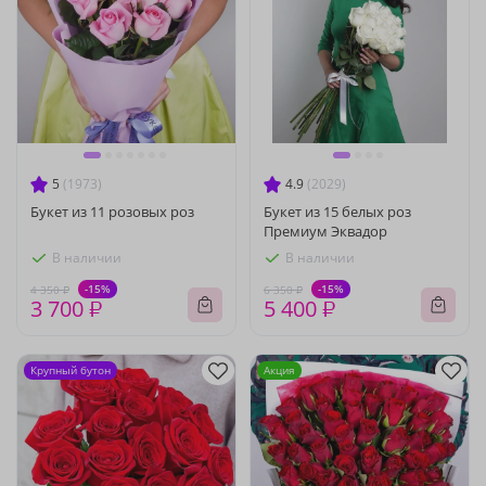
5
(1973)
4.9
(2029)
Букет из 11 розовых роз
Букет из 15 белых роз
Премиум Эквадор
В наличии
В наличии
-15%
-15%
4 350 ₽
6 350 ₽
3 700 ₽
5 400 ₽
Крупный бутон
Акция