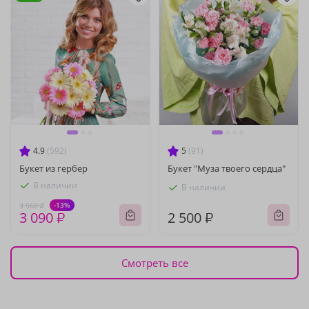
4.9
(592)
5
(91)
Букет из гербер
Букет "Муза твоего сердца"
В наличии
В наличии
-13%
3 560 ₽
3 090 ₽
2 500 ₽
Смотреть все