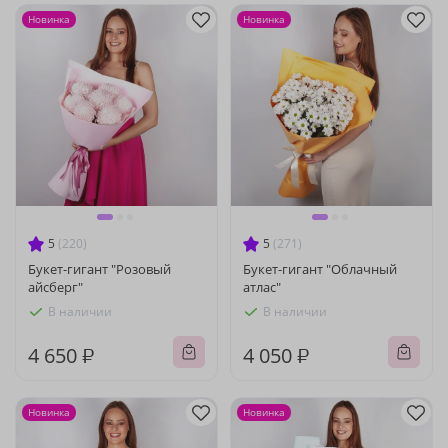
Новинка
Новинка
5
(220)
5
(271)
Букет-гигант "Розовый
Букет-гигант "Облачный
айсберг"
атлас"
В наличии
В наличии
4 650 ₽
4 050 ₽
Новинка
Новинка