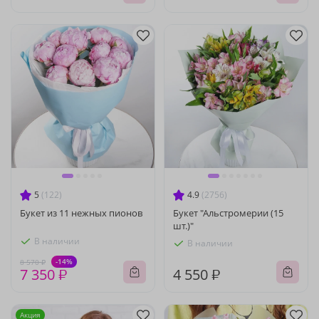
5
(122)
4.9
(2756)
Букет из 11 нежных пионов
Букет "Альстромерии (15
шт.)"
В наличии
В наличии
-14%
8 570 ₽
7 350 ₽
4 550 ₽
Акция