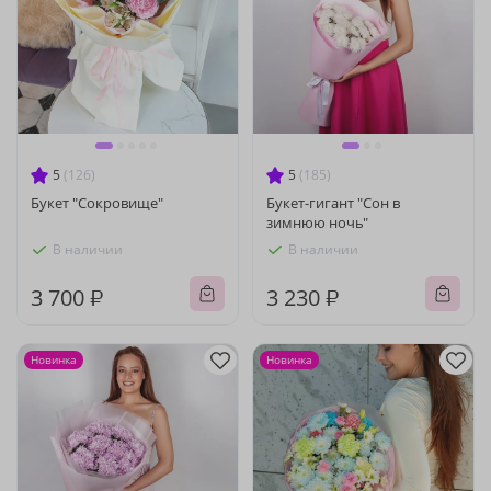
5
(126)
5
(185)
Букет "Сокровище"
Букет-гигант "Сон в
зимнюю ночь"
В наличии
В наличии
3 700 ₽
3 230 ₽
Новинка
Новинка