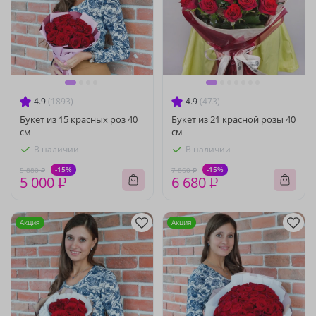
4.9
(1893)
4.9
(473)
Букет из 15 красных роз 40
Букет из 21 красной розы 40
см
см
В наличии
В наличии
-15%
-15%
5 880 ₽
7 860 ₽
5 000 ₽
6 680 ₽
Акция
Акция