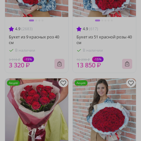
4.9
(2683)
4.9
(617)
Букет из 9 красных роз 40
Букет из 51 красной розы 40
см
см
В наличии
В наличии
-15%
-15%
3 910 ₽
16 290 ₽
3 320 ₽
13 850 ₽
Акция
Акция