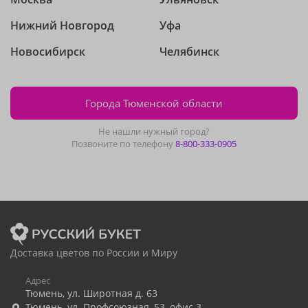
Нижний Новгород
Уфа
Новосибирск
Челябинск
Города Тюменской области
Не нашли нужный город?
Позвоните по телефону
8-800-333-0905
Доставка цветов по России и Миру
Адрес
Тюмень
,
ул. Широтная д. 63
Тюмень
,
ул. Профсоюзная, 53, офис 3