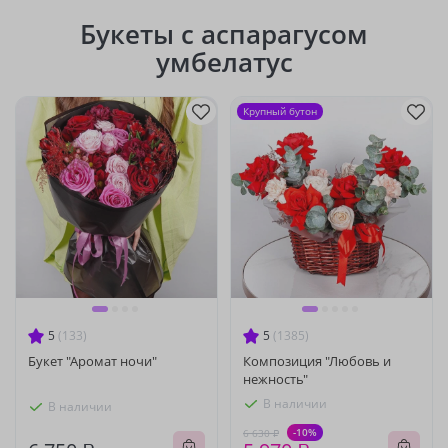
Букеты с аспарагусом
умбелатус
Крупный бутон
5
(133)
5
(1385)
Букет "Аромат ночи"
Композиция "Любовь и
нежность"
В наличии
В наличии
-10%
6 630 ₽