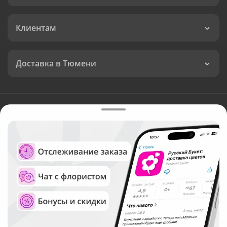
Клиентам
Доставка в Тюмени
Язык интерфейса:
Валюта:
©
Служба круглосуточной доставки цветов в Тюмени
Русский Букет, 2026
Общество с ограниченной ответственностью «Технология»
ОГРН: 1195476081745, ИНН: 5410081997
Юридический адрес: г. Новосибирск, ул. Ипподромская,
д.42, оф. 3