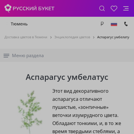
Тюмень
Доставка цветов в Тюмени
Энциклопедия цветов
Аспарагус умбелатус
Меню раздела
Аспарагус умбелатус
Этот вид декоративного
аспарагуса отличают
пушистые, «зонтичные»
веточки изумрудного цвета.
Обладают тонкими, и, в то же
время твердыми стеблями, а