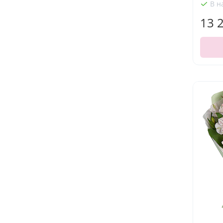
В н
13 