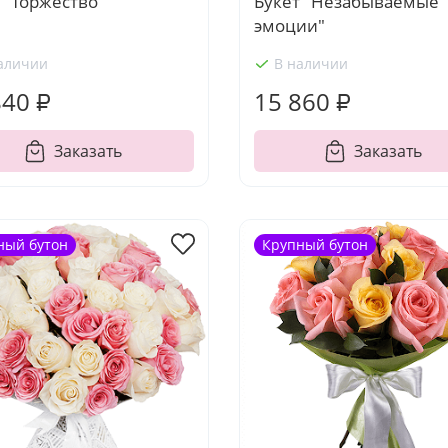
 "Торжество"
Букет "Незабываемые
эмоции"
аличии
В наличии
840 ₽
15 860 ₽
Заказать
Заказать
ный бутон
Крупный бутон