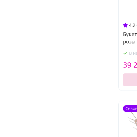
4.9
Букет
розы
В н
39 
Сезо