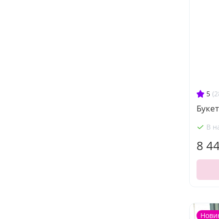
5
(2
Букет
В н
8 4
Нови