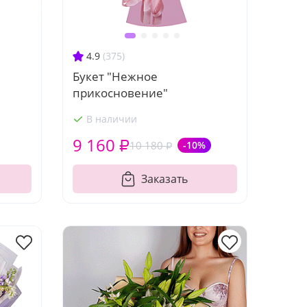
4.9
(375)
Букет "Нежное
прикосновение"
В наличии
9 160 ₽
10 180 ₽
-10%
Заказать