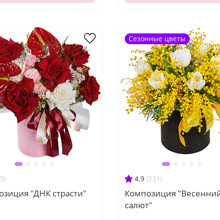
Сезонные цветы
0)
4.9
(231)
озиция "ДНК страсти"
Композиция "Весенни
салют"