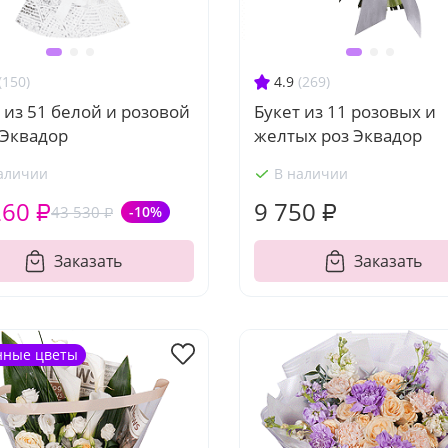
(150)
4.9
(269)
 из 51 белой и розовой
Букет из 11 розовых и
 Эквадор
желтых роз Эквадор
аличии
В наличии
260 ₽
9 750 ₽
43 530 ₽
-10%
Заказать
Заказать
нные цветы