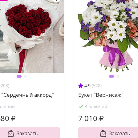
(208)
4.9
(528)
т "Сердечный аккорд"
Букет "Вернисаж"
аличии
В наличии
480 ₽
7 010 ₽
Заказать
Заказать