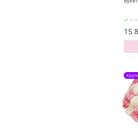
Букет
В н
15 
Круп