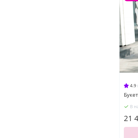
4.9
Буке
В н
21 