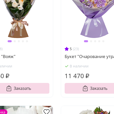
8)
5
(23)
 "Вояж"
Букет "Очарование утр
аличии
В наличии
40 ₽
11 470 ₽
Заказать
Заказать
нка