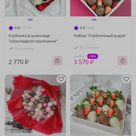
4.8
(1718)
4.9
(968)
Клубника в шоколаде
Набор "Клубничный шарм"
"Шоколадное признание"
В наличии
В наличии
-28%
4 970 ₽
2 770 ₽
3 570 ₽