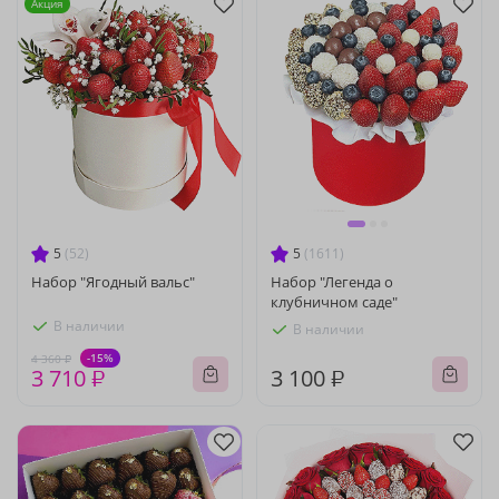
Акция
5
(52)
5
(1611)
Набор "Ягодный вальс"
Набор "Легенда о
клубничном саде"
В наличии
В наличии
-15%
4 360 ₽
3 710 ₽
3 100 ₽