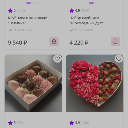
5
(540)
4.9
(544)
Клубника в шоколаде
Набор клубники
"Величие"
"Шоколадный дуэт"
В наличии
В наличии
9 540 ₽
4 220 ₽
5
(85)
4.9
(100)