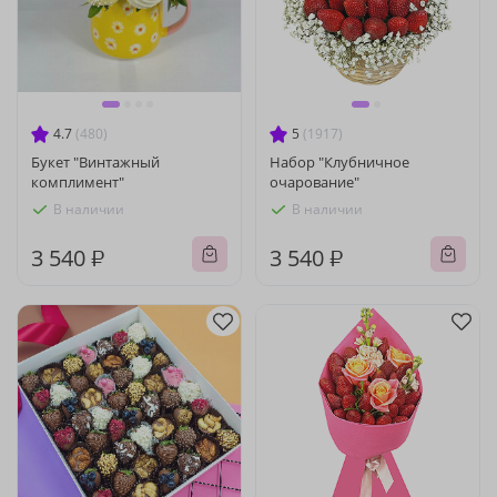
4.7
(480)
5
(1917)
Букет "Винтажный
Набор "Клубничное
комплимент"
очарование"
В наличии
В наличии
3 540 ₽
3 540 ₽