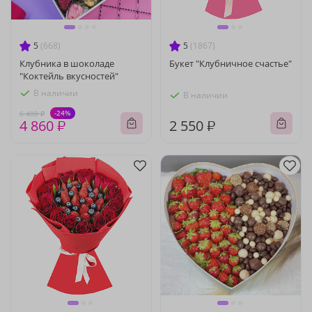
5
(668)
5
(1867)
Клубника в шоколаде
Букет "Клубничное счастье"
"Коктейль вкусностей"
В наличии
В наличии
-24%
6 400 ₽
4 860 ₽
2 550 ₽