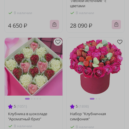
"Лесной источник" с
цветами
В наличии
В наличии
4 650 ₽
28 090 ₽
5
(1051)
5
(1898)
Клубника в шоколаде
Набор "Клубничная
"Ароматный бриз"
симфония"
В наличии
В наличии