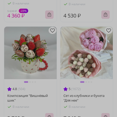
В наличии
В наличии
-23%
5 630 ₽
4 360 ₽
4 530 ₽
4.8
(504)
5
(1672)
Композиция "Вишнёвый
Сет из клубники и букета
шик"
"Для нее"
В наличии
В наличии