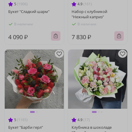
5
(1906)
4.9
(161)
Букет "Сладкий шарм"
Набор с клубникой
"Нежный каприз"
В наличии
В наличии
4 090 ₽
7 830 ₽
5
(1165)
4.9
(17)
Букет "Барби герл"
Клубника в шоколаде