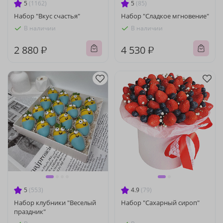
5
(1162)
5
(85)
Набор "Вкус счастья"
Набор "Сладкое мгновение"
В наличии
В наличии
2 880 ₽
4 530 ₽
5
(553)
4.9
(79)
Набор клубники "Веселый
Набор "Сахарный сироп"
праздник"