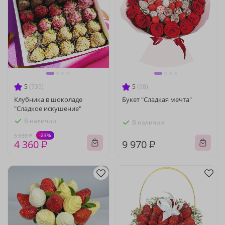
5
(735)
5
(98)
Клубника в шоколаде
Букет "Сладкая мечта"
"Сладкое искушение"
В наличии
В наличии
-23%
5 630 ₽
4 360 ₽
9 970 ₽