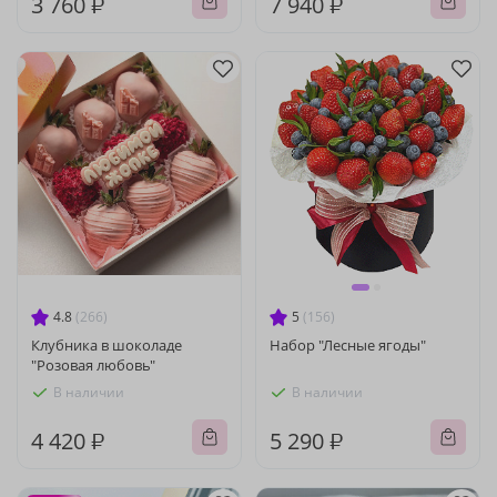
3 760 ₽
7 940 ₽
4.8
(266)
5
(156)
Клубника в шоколаде
Набор "Лесные ягоды"
"Розовая любовь"
В наличии
В наличии
4 420 ₽
5 290 ₽