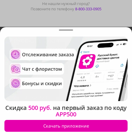
Не нашли нужный город?
Позвоните по телефону
8-800-333-0905
Доставка цветов по России и Миру
Адрес
Ростов-на-Дону
,
ул. В.Черевичкина, д. 93
Бесплатно. Круглосуточно
8-800-333-0905
По любым вопросам
info@rus-buket.ru
Скидка
500 руб.
на первый заказ по коду
APP500
Скачать приложение