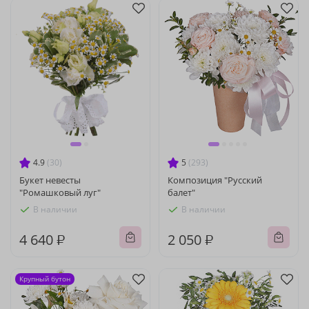
4.9
(30)
5
(293)
Букет невесты
Композиция "Русский
"Ромашковый луг"
балет"
В наличии
В наличии
4 640 ₽
2 050 ₽
Крупный бутон