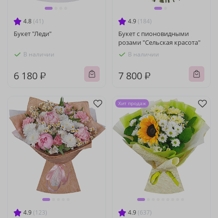
4.8
(41)
4.9
(184)
Букет "Леди"
Букет с пионовидными
розами "Сельская красота"
В наличии
В наличии
6 180 ₽
7 800 ₽
Хит продаж
4.9
(123)
4.9
(637)