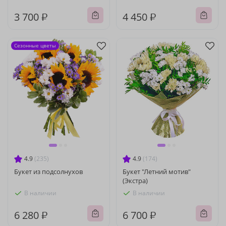
3 700 ₽
4 450 ₽
Сезонные цветы
4.9
(235)
4.9
(174)
Букет из подсолнухов
Букет "Летний мотив"
(Экстра)
В наличии
В наличии
6 280 ₽
6 700 ₽