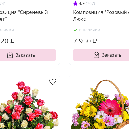
74)
4.9
(767)
озиция "Сиреневый
Композиция "Розовый 
ет"
Люкс"
аличии
В наличии
520 ₽
7 950 ₽
Заказать
Заказать