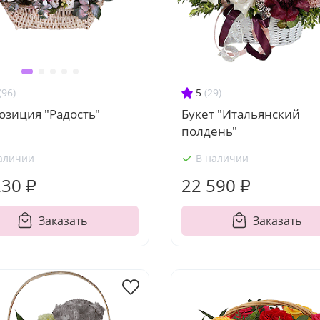
5
(29)
(96)
Букет "Итальянский
озиция "Радость"
полдень"
аличии
В наличии
230 ₽
22 590 ₽
Заказать
Заказать