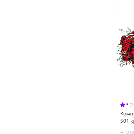
5
(3
Комп
501 к
В н