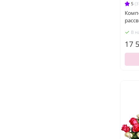
5
(3
Комп
рассв
В н
17 