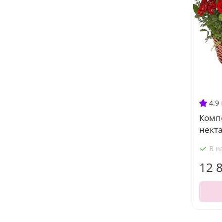
4.9
Комп
некта
В н
12 