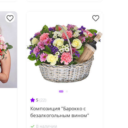
5
(22)
Композиция "Барокко с
безалкогольным вином"
В наличии