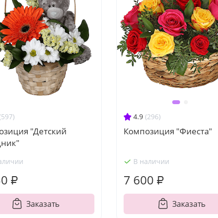
(597)
4.9
(296)
озиция "Детский
Композиция "Фиеста"
дник"
аличии
В наличии
50 ₽
7 600 ₽
Заказать
Заказать