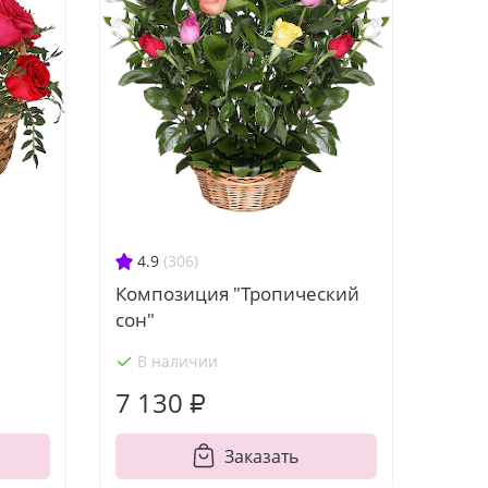
4.9
(306)
Композиция "Тропический
сон"
В наличии
7 130 ₽
Заказать