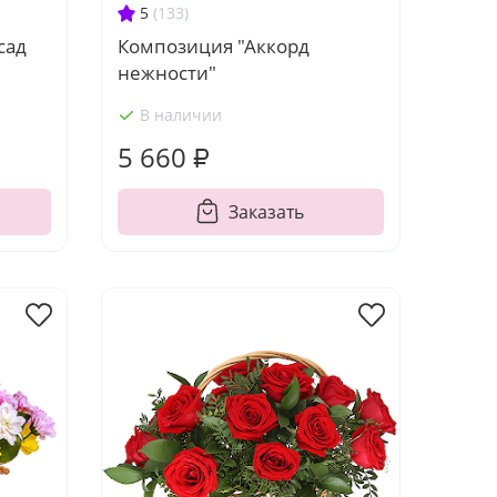
5
(133)
сад
Композиция "Аккорд
нежности"
В наличии
5 660 ₽
Заказать