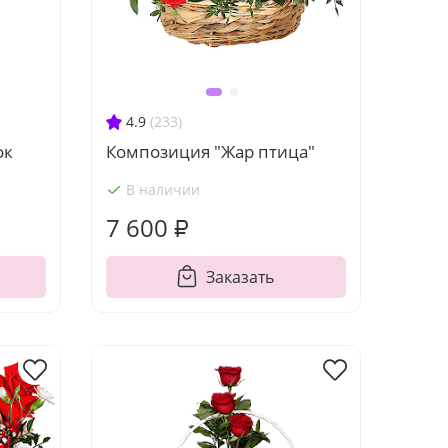
4.9
(233)
ок
Композиция "Жар птица"
В наличии
7 600 ₽
Заказать