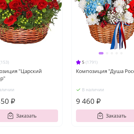
(153)
5
(1791)
озиция "Царский
Композиция "Душа Рос
р"
аличии
В наличии
850 ₽
9 460 ₽
Заказать
Заказать