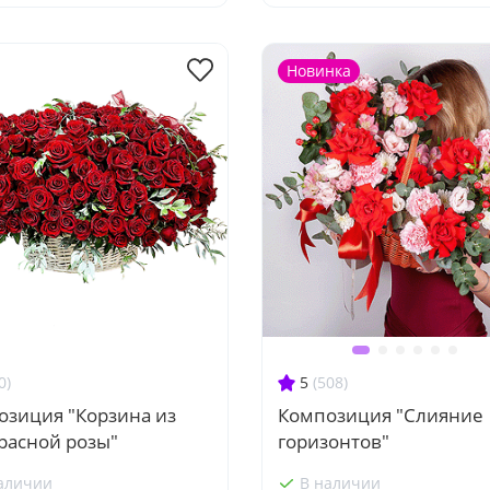
Новинка
0)
5
(508)
озиция "Корзина из
Композиция "Слияние
расной розы"
горизонтов"
аличии
В наличии