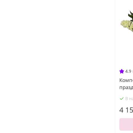
4.9
Комп
праз
В н
4 1