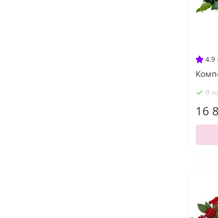
4.9
Комп
В н
16 