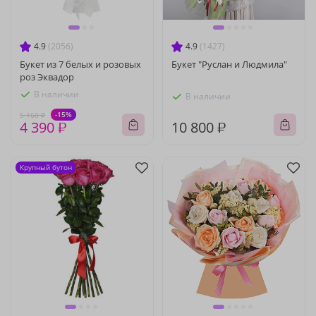
4.9
(2056)
4.9
(1427)
Букет из 7 белых и розовых
Букет "Руслан и Людмила"
роз Эквадор
В наличии
В наличии
-15%
5 160 ₽
4 390 ₽
10 800 ₽
Крупный бутон