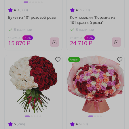
4.9
(333)
4.9
(200)
Букет из 101 розовой розы
Композиция "Корзина из
101 красной розы"
В наличии
В наличии
-15%
-15%
18 670 ₽
29 070 ₽
15 870 ₽
24 710 ₽
Акция
5
(246)
4.8
(80)