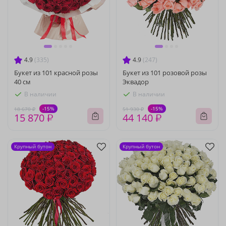
4.9
(335)
4.9
(247)
Букет из 101 красной розы
Букет из 101 розовой розы
40 см
Эквадор
В наличии
В наличии
-15%
-15%
18 670 ₽
51 930 ₽
15 870 ₽
44 140 ₽
Крупный бутон
Крупный бутон