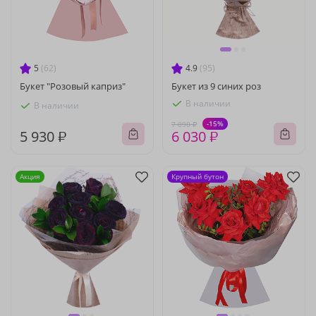
5
(62)
4.9
(95)
Букет "Розовый каприз"
Букет из 9 синих роз
В наличии
В наличии
-15%
7 090 ₽
5 930 ₽
6 030 ₽
Акция
Крупный бутон