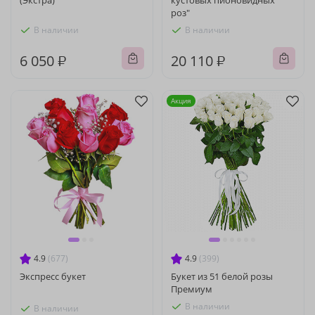
(Экстра)
кустовых пионовидных
роз"
В наличии
В наличии
6 050 ₽
20 110 ₽
Акция
4.9
(677)
4.9
(399)
Экспресс букет
Букет из 51 белой розы
Премиум
В наличии
В наличии