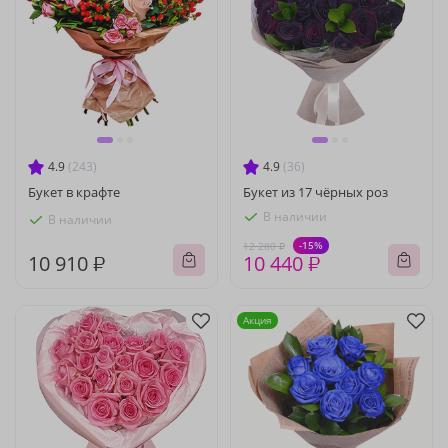
4.9
(243)
4.9
(36)
Букет в крафте
Букет из 17 чёрных роз
В наличии
В наличии
-15%
12 280 ₽
10 910 ₽
10 440 ₽
Акция