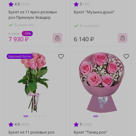
4.9
(226)
5
(39)
Букет из 11 ярко-розовых
Букет "Музыка души"
роз Премиум Эквадор
В наличии
В наличии
-15%
9 330 ₽
7 930 ₽
6 140 ₽
Крупный бутон
4.9
(834)
5
(248)
Букет из 11 розовых роз
Букет "Танец роз"