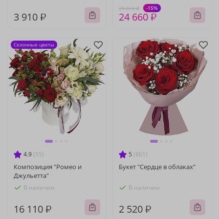
-15%
29 010 ₽
3 910 ₽
24 660 ₽
Сезонные цветы
4.9
(55)
5
(861)
Композиция "Ромео и
Букет "Сердце в облаках"
Джульетта"
В наличии
В наличии
16 110 ₽
2 520 ₽