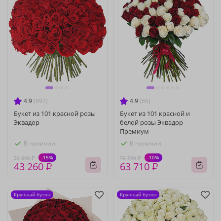
4.9
(893)
4.9
(66)
Букет из 101 красной розы
Букет из 101 красной и
Эквадор
белой розы Эквадор
Премиум
В наличии
В наличии
-15%
-10%
50 890 ₽
70 790 ₽
43 260 ₽
63 710 ₽
Крупный бутон
Крупный бутон