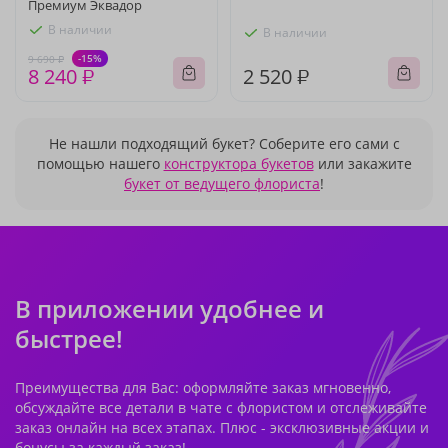
Премиум Эквадор
В наличии
В наличии
-15%
9 690 ₽
8 240 ₽
2 520 ₽
Не нашли подходящий букет? Соберите его сами с
помощью нашего
конструктора букетов
или закажите
букет от ведущего флориста
!
В приложении удобнее и
быстрее!
Преимущества для Вас: оформляйте заказ мгновенно,
обсуждайте все детали в чате с флористом и отслеживайте
заказ онлайн на всех этапах. Плюс - эксклюзивные акции и
бонусы за каждый заказ!