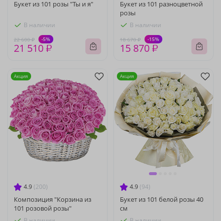
Букет из 101 розы "Ты и я"
Букет из 101 разноцветной
розы
В наличии
В наличии
-5%
-15%
22 600 ₽
18 670 ₽
21 510 ₽
15 870 ₽
Акция
Акция
4.9
(200)
4.9
(94)
Композиция "Корзина из
Букет из 101 белой розы 40
101 розовой розы"
см
В наличии
В наличии