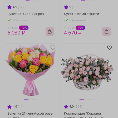
4.9
(72)
5
(105)
Букет из 9 чёрных роз
Букет "Пламя страсти"
В наличии
В наличии
-15%
-10%
7 090 ₽
5 190 ₽
6 030 ₽
4 670 ₽
4.9
(114)
4.9
(114)
Букет из 21 кенийской розы
Композиция "Корзина