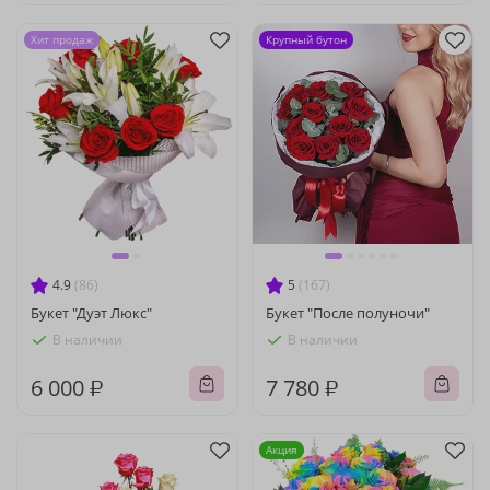
Хит продаж
Крупный бутон
4.9
(86)
5
(167)
Букет "Дуэт Люкс"
Букет "После полуночи"
В наличии
В наличии
6 000 ₽
7 780 ₽
Акция