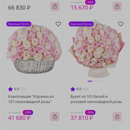
-15%
18 440 ₽
66 830 ₽
15 670 ₽
Крупный бутон
Крупный бутон
4.9
(72)
4.9
(69)
Композиция "Корзина из
Букет из 101 белой и
101 пионовидной розы"
розовой пионовидной розы
-15%
-10%
49 040 ₽
41 860 ₽
41 680 ₽
37 810 ₽