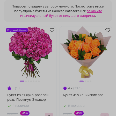
Товаров по вашему запросу немного. Посмотрите ниже
популярные букеты из нашего каталога или
закажите
индивидуальный букет от ведущего флориста
.
Крупный бутон
5
(133)
4.9
(2375)
Букет из 51 ярко-розовой
Букет из 9 кенийских роз
розы Премиум Эквадор
В наличии
В наличии
-15%
-15%
36 270 ₽
3 720 ₽