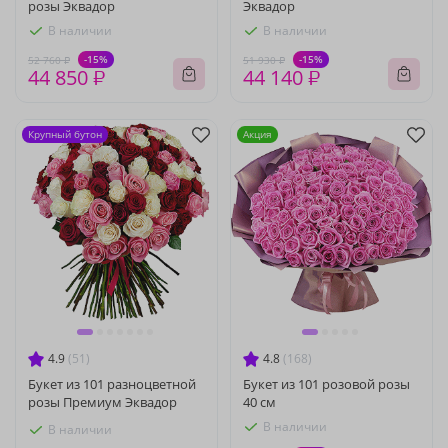
розы Эквадор
Эквадор
В наличии
В наличии
-15%
-15%
52 760 ₽
51 930 ₽
44 850 ₽
44 140 ₽
Крупный бутон
Акция
4.9
(51)
4.8
(168)
Букет из 101 разноцветной
Букет из 101 розовой розы
розы Премиум Эквадор
40 см
В наличии
В наличии