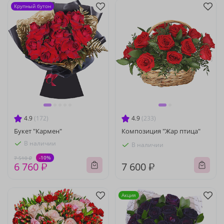
Крупный бутон
4.9
(172)
4.9
(233)
Букет "Кармен"
Композиция "Жар птица"
В наличии
В наличии
-10%
7 510 ₽
6 760 ₽
7 600 ₽
Акция