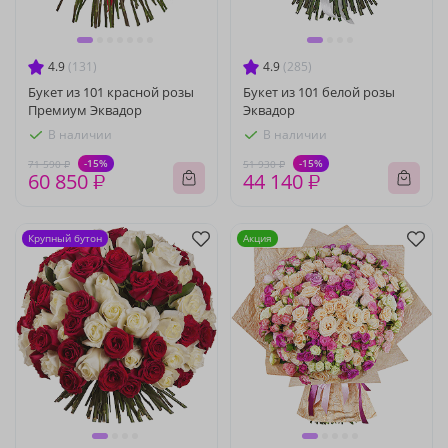
4.9
(131)
4.9
(285)
Букет из 101 красной розы
Букет из 101 белой розы
Премиум Эквадор
Эквадор
В наличии
В наличии
-15%
-15%
71 590 ₽
51 930 ₽
60 850 ₽
44 140 ₽
Крупный бутон
Акция