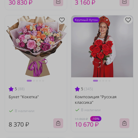
30 830 ₽
3 160 ₽
Крупный бутон
5
(88)
5
(345)
Букет "Кокетка"
Композиция "Русская
классика"
В наличии
В наличии
-10%
11 860 ₽
8 370 ₽
10 670 ₽