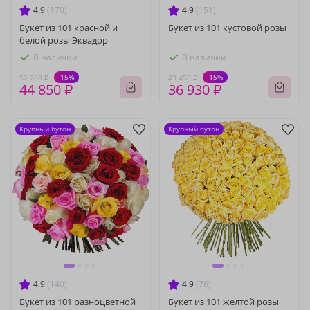
4.9
(170)
4.9
(151)
Букет из 101 красной и
Букет из 101 кустовой розы
белой розы Эквадор
В наличии
В наличии
-15%
-15%
52 760 ₽
43 450 ₽
44 850 ₽
36 930 ₽
Крупный бутон
Крупный бутон
4.9
(140)
4.9
(76)
Букет из 101 разноцветной
Букет из 101 желтой розы