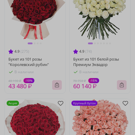
4.9
(275)
4.9
(74)
Букет из 101 розы
Букет из 101 белой розы
"Королевский рубин"
Премиум Эквадор
В наличии
В наличии
-10%
-15%
48 190 ₽
70 750 ₽
43 480 ₽
60 140 ₽
Акция
Крупный бутон