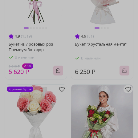
4.9
(1319)
4.9
(81)
Букет из 7 розовых роз
Букет "Хрустальная мечта"
Премиум Эквадор
В наличии
В наличии
-15%
6 610 ₽
5 620 ₽
6 250 ₽
Крупный бутон