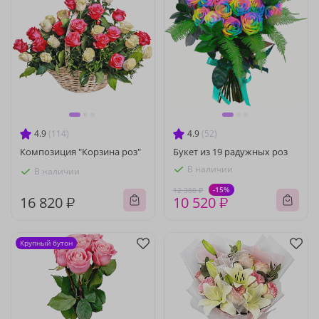
4.9
(114)
4.9
(52)
Композиция "Корзина роз"
Букет из 19 радужных роз
В наличии
В наличии
-15%
12 380 ₽
16 820 ₽
10 520 ₽
Крупный бутон