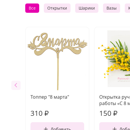
Все
Открытки
Шарики
Вазы
Топпер "8 марта"
Открытка ру
работы «С 8 
310
150
₽
₽
Добавить
Доба