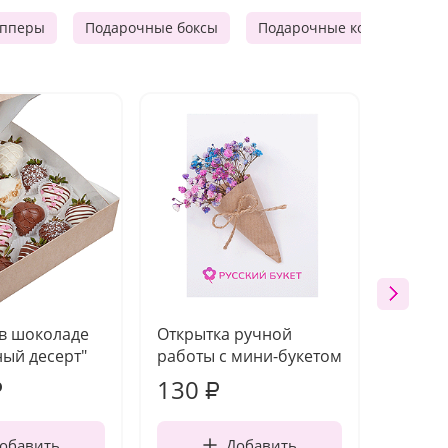
опперы
Подарочные боксы
Подарочные корзины
 в шоколаде
Открытка ручной
Ваза п
ый десерт"
работы с мини-букетом
130
1 10
₽
₽
обавить
Добавить