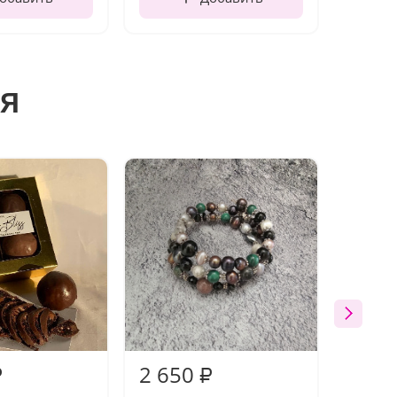
я
Акция
2 650
2 50
₽
₽