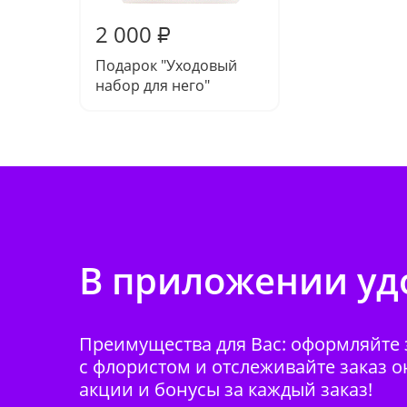
2 000
₽
Подарок "Уходовый
набор для него"
В приложении удо
Преимущества для Вас: оформляйте з
с флористом и отслеживайте заказ о
акции и бонусы за каждый заказ!