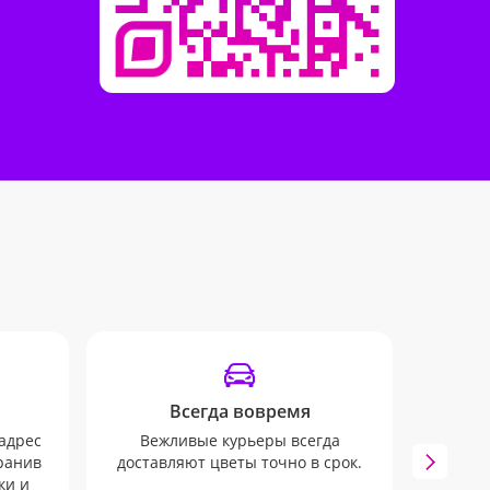
Всегда вовремя
От
адрес
Вежливые курьеры всегда
хранив
доставляют цветы точно в срок.
Остава
ки и
дост