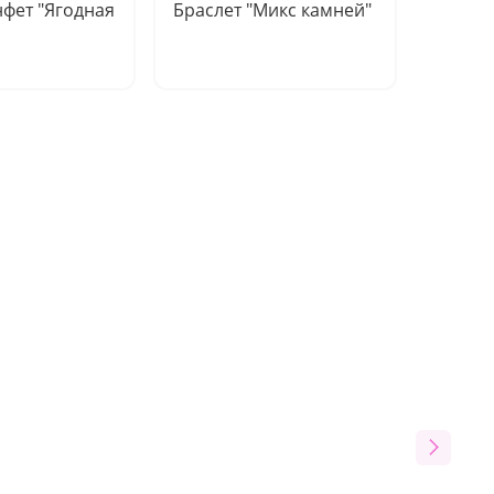
фет "Ягодная
Браслет "Микс камней"
Подар
гармо