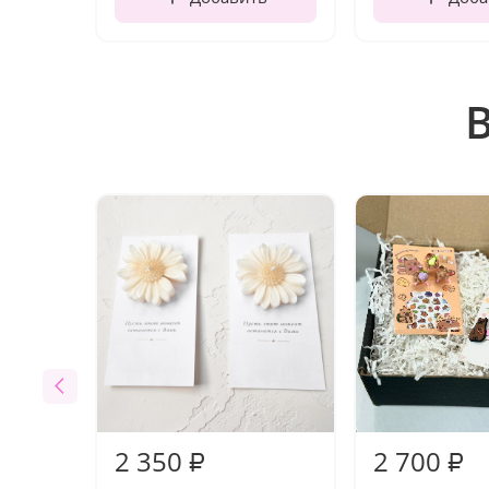
2 350
2 700
₽
₽