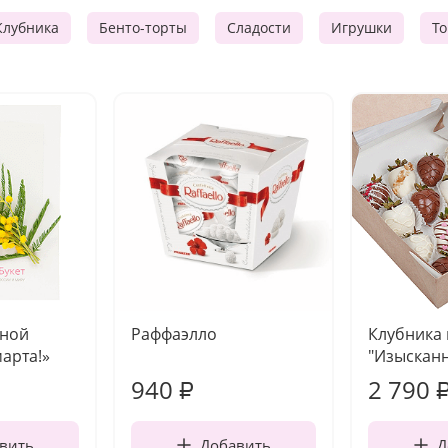
Клубника
Бенто-торты
Сладости
Игрушки
Т
чной
Раффаэлло
Клубника
марта!»
"Изысканн
940
2 790
₽
вить
Добавить
Д