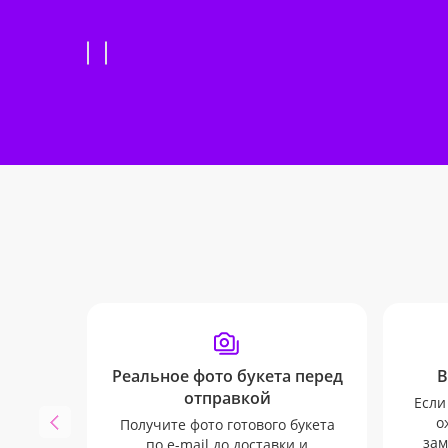
Реальное фото букета перед
В
отправкой
Если
о
Получите фото готового букета
зам
по e-mail до доставки и