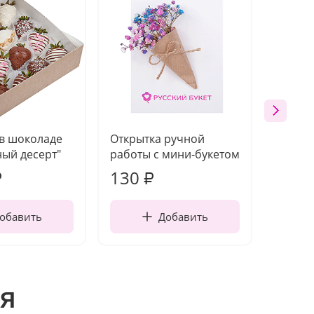
 в шоколаде
Открытка ручной
Ваза п
ый десерт"
работы с мини-букетом
130
1 10
₽
₽
обавить
Добавить
я