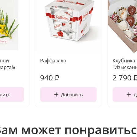
чной
Раффаэлло
Клубника
марта!»
"Изысканн
940
2 790
₽
вить
Добавить
Д
Вам может понравитьс