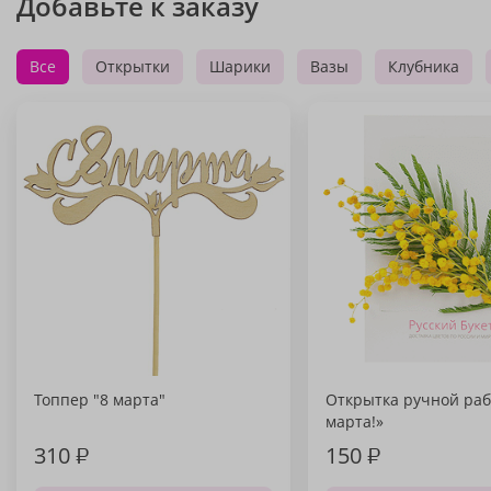
Добавьте к заказу
Все
Открытки
Шарики
Вазы
Клубника
Топпер "8 марта"
Открытка ручной раб
марта!»
310
₽
150
₽