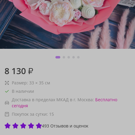
8 130
₽
Размер:
33
×
35
см
В наличии
Доставка в пределах МКАД в г. Москва:
Бесплатно
сегодня
Покупок за сутки:
15
493 Отзывов и оценок