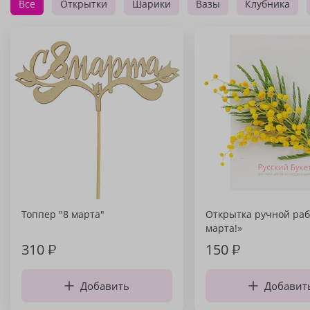
Все
Открытки
Шарики
Вазы
Клубника
Топпер "8 марта"
Открытка ручной раб
марта!»
310
₽
150
₽
Добавить
Добавит