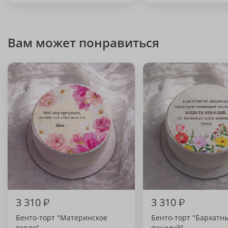
Вам может понравиться
3 310
₽
3 310
₽
Бенто-торт "Материнское
Бенто-торт "Бархатн
тепло"
поцелуй"