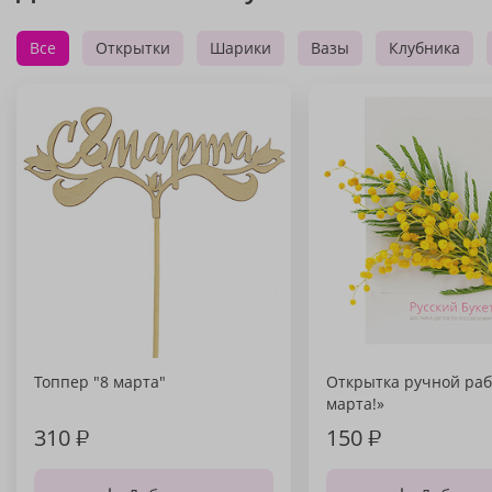
Все
Открытки
Шарики
Вазы
Клубника
Топпер "8 марта"
Открытка ручной раб
марта!»
310
₽
150
₽