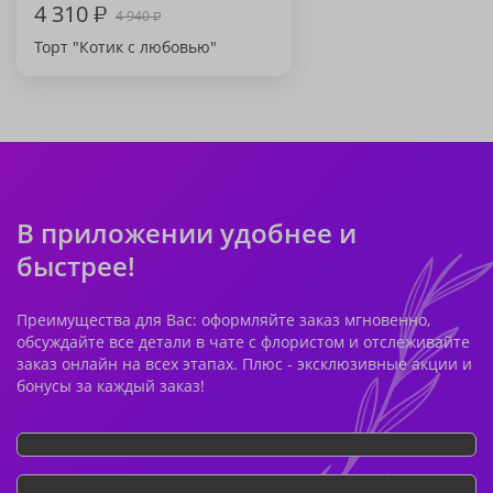
4 310
₽
4 940
₽
Торт "Котик с любовью"
В приложении удобнее и
быстрее!
Преимущества для Вас: оформляйте заказ мгновенно,
обсуждайте все детали в чате с флористом и отслеживайте
заказ онлайн на всех этапах. Плюс - эксклюзивные акции и
бонусы за каждый заказ!