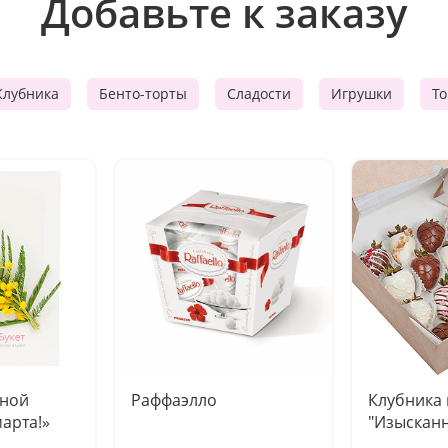
Добавьте к заказу
Клубника
Бенто-торты
Сладости
Игрушки
Т
чной
Раффаэлло
Клубника
марта!»
"Изысканн