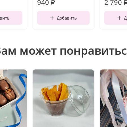
940
2 790
₽
вить
Добавить
Д
Вам может понравитьс