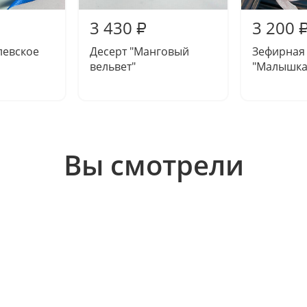
3 430
3 200
₽
левское
Десерт "Манговый
Зефирная
вельвет"
"Малышка
Вы смотрели