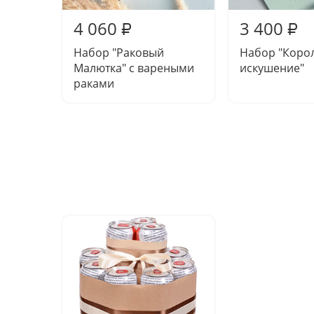
4 060
3 400
₽
₽
Набор "Раковый
Набор "Коро
Малютка" с вареными
искушение"
раками