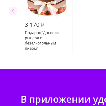
3 170
₽
Подарок "Доспехи
рыцаря с
безалкогольным
пивом"
В приложении удо