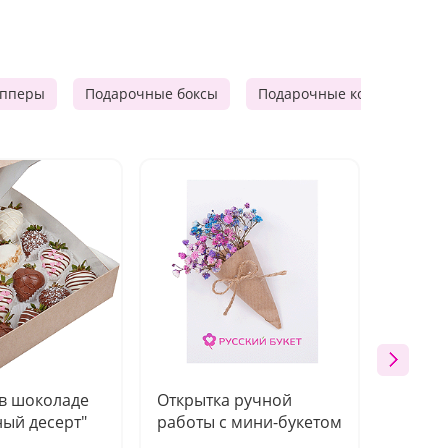
опперы
Подарочные боксы
Подарочные корзины
 в шоколаде
Открытка ручной
Ваза п
ый десерт"
работы с мини-букетом