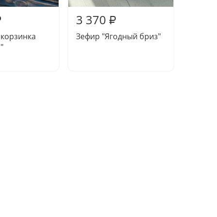
3 370
4 11
₽
₽
 корзинка
Зефир "Ягодный бриз"
Подар
"
"Марц