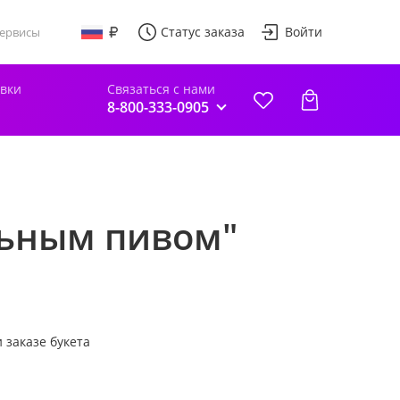
Статус заказа
Войти
ервисы
авки
Связаться с нами
8-800-333-0905
льным пивом"
 заказе букета