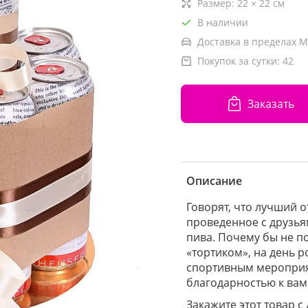
Размер:
22
×
22
см
В наличии
Доставка в пределах М
Покупок за сутки:
42
Заказать
Описание
Говорят, что лучший 
проведенное с друзья
пива. Почему бы не 
«тортиком», на день 
спортивным мероприят
благодарностью к вам
Закажите этот товар с 