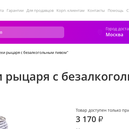
та
Гарантии
Для продавцов
Корп. клиентам
Контакты
Помощь
С
Город дост
Москва
ехи рыцаря с безалкогольным пивом"
и рыцаря с безалкого
Товар доступен только при
3 170
₽