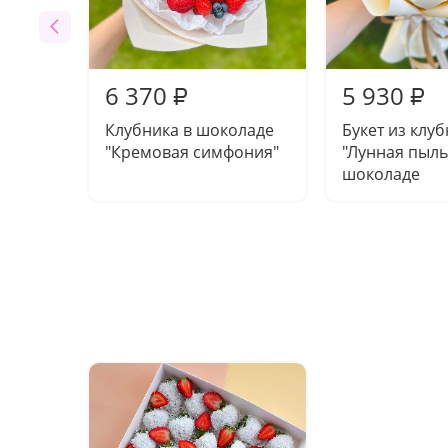
6 370
5 930
₽
₽
Клубника в шоколаде
Букет из клу
"Кремовая симфония"
"Лунная пыль
шоколаде