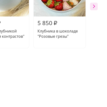
5 850
5 85
₽
₽
лубникой
Клубника в шоколаде
Набор 
 контрастов"
"Розовые грезы"
"Зефир