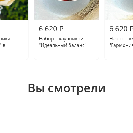
6 620
6 620
₽
бники
Набор с клубникой
Набор с к
" в
"Идеальный баланс"
"Гармония
Вы смотрели