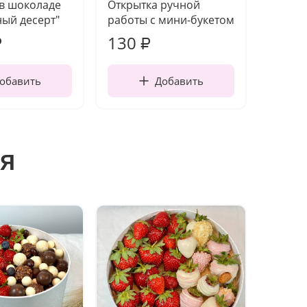
 в шоколаде
Открытка ручной
Ваза п
ый десерт"
работы с мини-букетом
130
1 10
₽
₽
обавить
Добавить
я