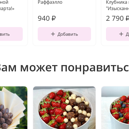
чной
Раффаэлло
Клубника
марта!»
"Изысканн
940
2 790
₽
вить
Добавить
Д
Вам может понравитьс