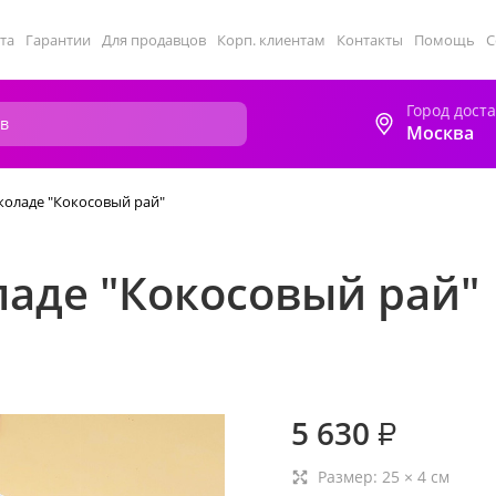
та
Гарантии
Для продавцов
Корп. клиентам
Контакты
Помощь
С
Город дост
Москва
коладе "Кокосовый рай"
ладе "Кокосовый рай"
5 630
₽
Размер:
25
×
4
см