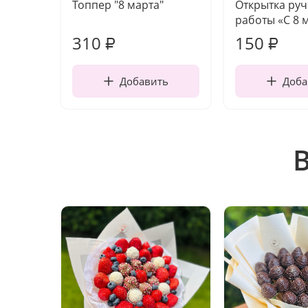
Топпер "8 марта"
Открытка ру
работы «С 8 
310
150
₽
₽
Добавить
Доба