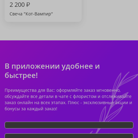
2 200
₽
Свеча "Кот-Вампир"
В приложении удобнее и
быстрее!
Преимущества для Вас: оформляйте заказ мгновенно,
обсуждайте все детали в чате с флористом и отслеживайте
заказ онлайн на всех этапах. Плюс - эксклюзивные акции и
бонусы за каждый заказ!