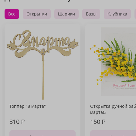
Все
Открытки
Шарики
Вазы
Клубника
Топпер "8 марта"
Открытка ручной раб
марта!»
310
₽
150
₽