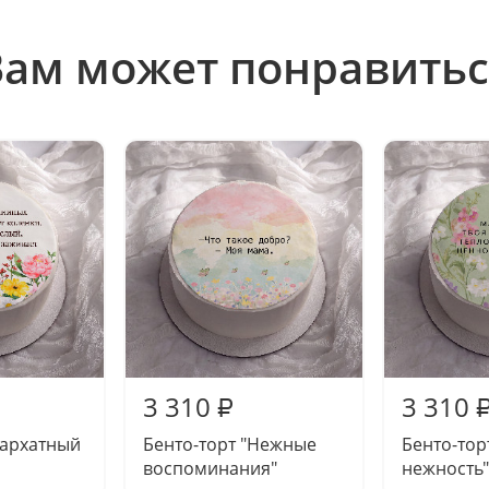
Вам может понравитьс
3 310
3 310
₽
Бархатный
Бенто-торт "Нежные
Бенто-тор
воспоминания"
нежность"