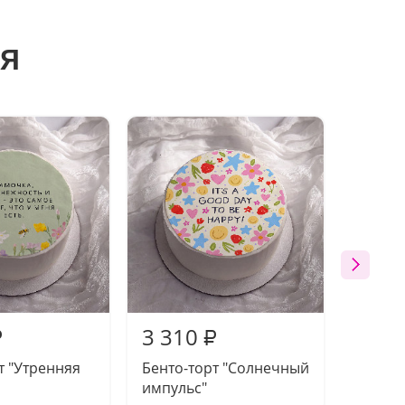
я
3 310
3 31
₽
₽
т "Утренняя
Бенто-торт "Солнечный
Бенто-
импульс"
призн