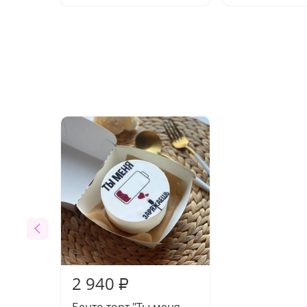
2 940
₽