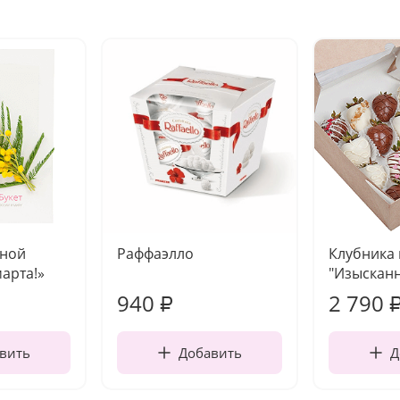
чной
Раффаэлло
Клубника
марта!»
"Изысканн
940
2 790
₽
вить
Добавить
Д