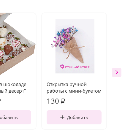
 в шоколаде
Открытка ручной
Ваза п
ый десерт"
работы с мини-букетом
130
1 10
₽
₽
обавить
Добавить