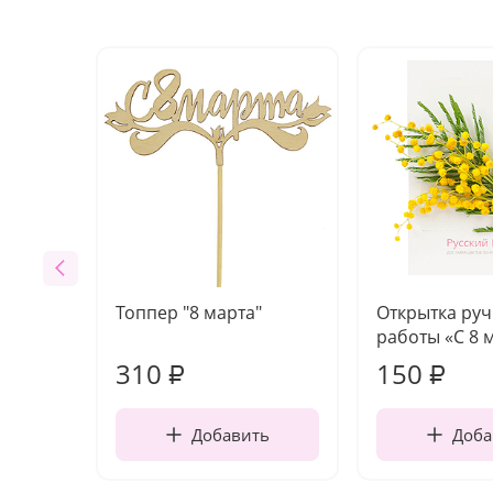
Топпер "8 марта"
Открытка ру
работы «С 8 
310
150
₽
₽
Добавить
Доба