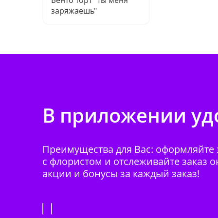
Бенто торт "Ты меня
заряжаешь"
В приложении удо
Преимущества для Вас: оформляйте з
с флористом и отслеживайте заказ о
акции и бонусы за каждый заказ!