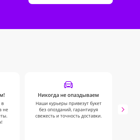
м!
Никогда не опаздываем
У
 в
Наши курьеры привезут букет
Мы бу
а не
без опозданий, гарантируя
всех 
еты.
свежесть и точность доставки.
через
!