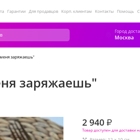
та
Гарантии
Для продавцов
Корп. клиентам
Контакты
Помощь
С
Город дост
Москва
ы меня заряжаешь"
еня заряжаешь"
2 940
₽
Товар доступен для доставки н
Размер:
12
×
10
см