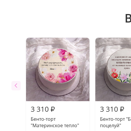
3 310
3 310
₽
₽
Бенто-торт
Бенто-торт "
"Материнское тепло"
поцелуй"