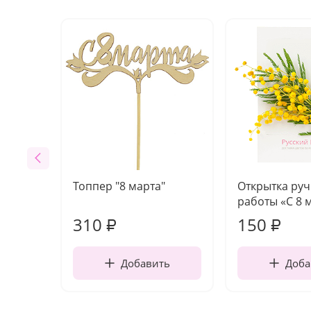
Топпер "8 марта"
Открытка ру
работы «С 8 
310
150
₽
₽
Добавить
Доба