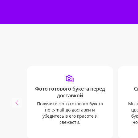
Фото готового букета перед
С
доставкой
Получите фото готового букета
Мы п
по e-mail до доставки и
цв
убедитесь в его красоте и
бук
свежести.
но