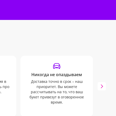
Никогда не опаздываем
У
мя в
Доставка точно в срок – наш
Инфо
ь про
приоритет. Вы можете
mail 
.
рассчитывать на то, что ваш
ни о
букет привезут в оговоренное
время.