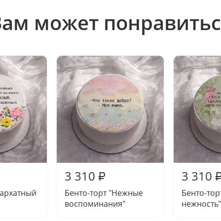
Вам может понравитьс
3 310
3 310
₽
Бархатный
Бенто-торт "Нежные
Бенто-тор
воспоминания"
нежность"