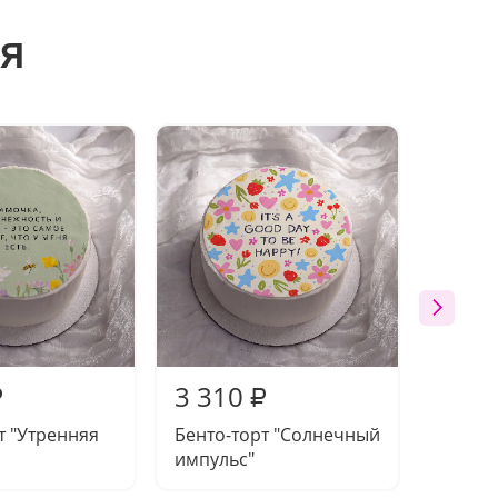
я
3 310
3 31
₽
₽
т "Утренняя
Бенто-торт "Солнечный
Бенто-
импульс"
призн