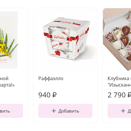
чной
Раффаэлло
Клубника
марта!»
"Изысканн
940
2 790
₽
вить
Добавить
Д