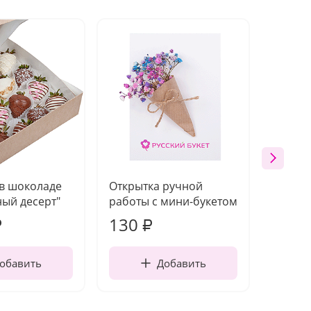
 в шоколаде
Открытка ручной
Ваза п
ый десерт"
работы с мини-букетом
130
1 10
₽
₽
обавить
Добавить