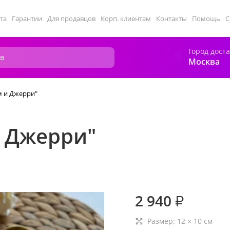
та
Гарантии
Для продавцов
Корп. клиентам
Контакты
Помощь
С
Город дост
Москва
м и Джерри"
и Джерри"
2 940
₽
Размер:
12
×
10
см