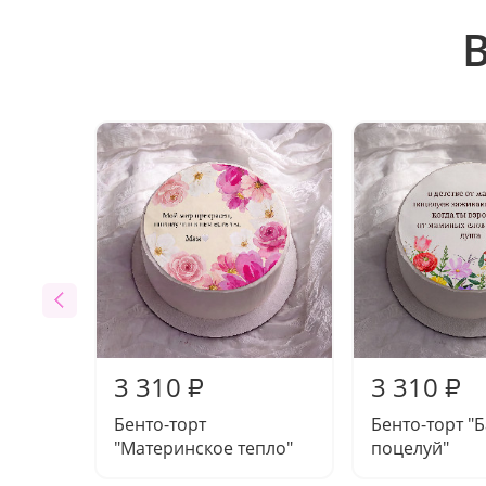
3 310
3 310
₽
₽
Бенто-торт
Бенто-торт "
"Материнское тепло"
поцелуй"