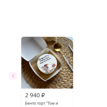
2 940
₽
Бенто торт "Том и