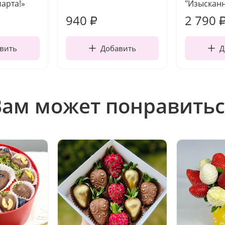
марта!»
"Изысканн
940
2 790
₽
вить
Добавить
Д
Вам может понравитьс