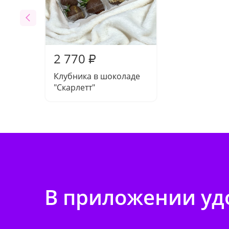
2 770
₽
Клубника в шоколаде
"Скарлетт"
В приложении удо