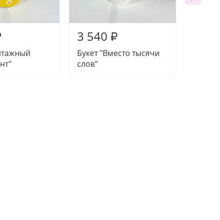
3 540
3 32
₽
₽
нтажный
Букет "Вместо тысячи
Десерт
нт"
слов"
сладос