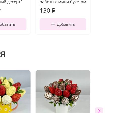
ый десерт"
работы с мини-букетом
130
1 10
₽
₽
обавить
Добавить
я