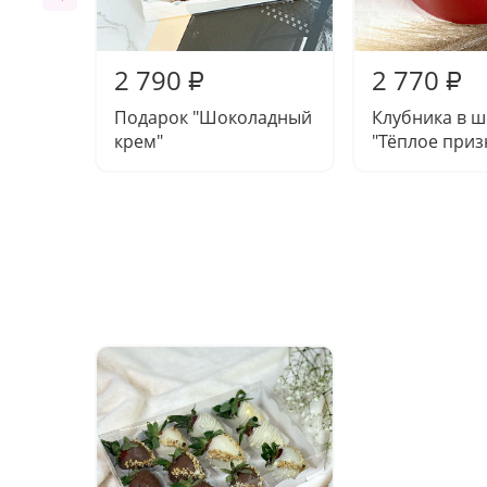
2 790
2 770
₽
₽
Подарок "Шоколадный
Клубника в 
крем"
"Тёплое приз