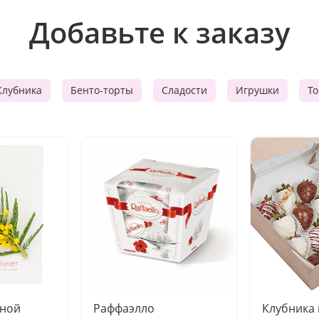
Добавьте к заказу
Клубника
Бенто-торты
Сладости
Игрушки
Т
чной
Раффаэлло
Клубника