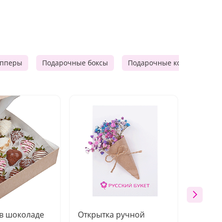
опперы
Подарочные боксы
Подарочные корзины
 в шоколаде
Открытка ручной
Ваза п