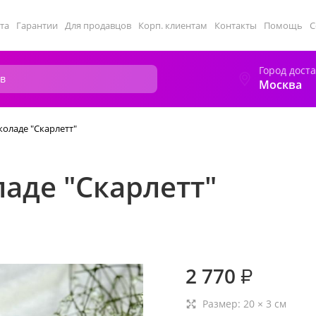
та
Гарантии
Для продавцов
Корп. клиентам
Контакты
Помощь
С
Город дост
Москва
оладе "Скарлетт"
аде "Скарлетт"
2 770
₽
Размер:
20
×
3
см