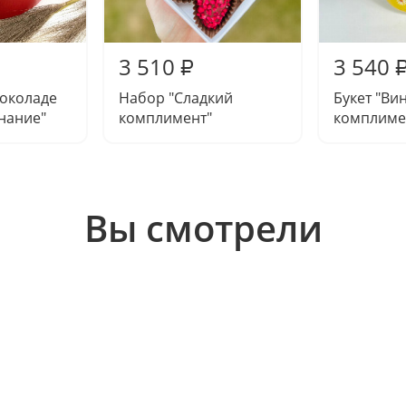
3 510
3 540
₽
шоколаде
Набор "Сладкий
Букет "Ви
нание"
комплимент"
комплиме
Вы смотрели