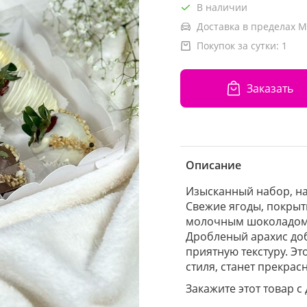
В наличии
Доставка в пределах М
Покупок за сутки:
1
Заказать
Описание
Изысканный набор, н
Свежие ягоды, покры
молочным шоколадом, 
Дробленый арахис доб
приятную текстуру. Эт
стиля, станет прекра
Закажите этот товар с 