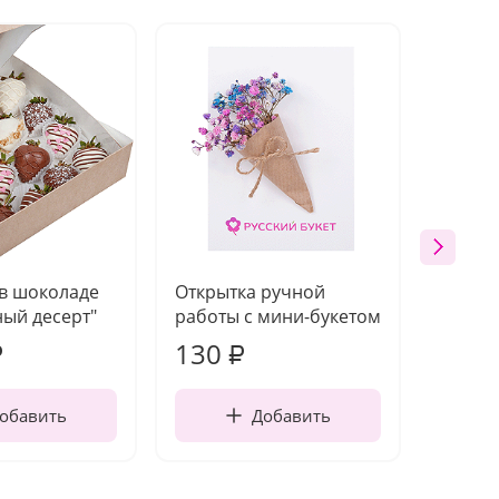
 в шоколаде
Открытка ручной
Ваза п
ый десерт"
работы с мини-букетом
130
1 10
₽
₽
обавить
Добавить