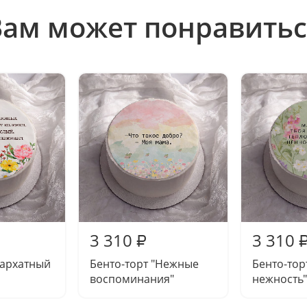
Вам может понравитьс
3 310
3 310
₽
Бархатный
Бенто-торт "Нежные
Бенто-тор
воспоминания"
нежность"