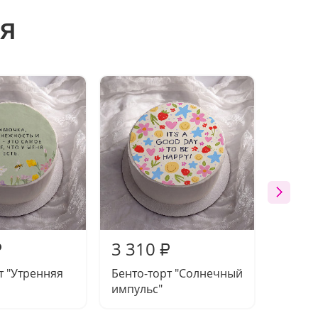
я
3 310
3 31
₽
₽
т "Утренняя
Бенто-торт "Солнечный
Бенто-
импульс"
призн