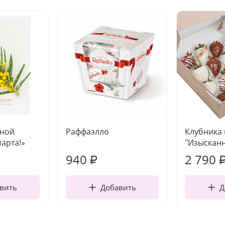
чной
Раффаэлло
Клубника
марта!»
"Изысканн
940
2 790
₽
вить
Добавить
Д