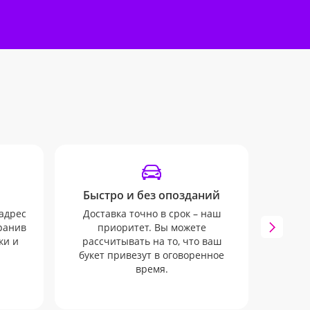
Быстро и без опозданий
Удоб
адрес
Доставка точно в срок – наш
Инфо
хранив
приоритет. Вы можете
mail 
ки и
рассчитывать на то, что ваш
ни о
букет привезут в оговоренное
время.