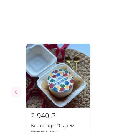
2 940
₽
Бенто торт "С днем