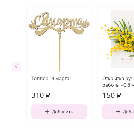
Топпер "8 марта"
Открытка ру
работы «С 8 
310
150
₽
₽
Добавить
Доба