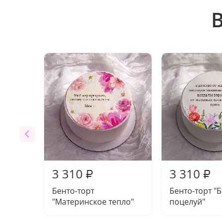
3 310
3 310
₽
₽
Бенто-торт
Бенто-торт "
"Материнское тепло"
поцелуй"