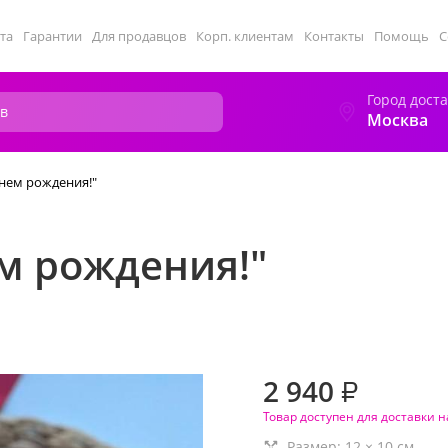
та
Гарантии
Для продавцов
Корп. клиентам
Контакты
Помощь
С
Город дост
Москва
днем рождения!"
ем рождения!"
2 940
₽
Товар доступен для доставки н
Размер:
12
×
10
см