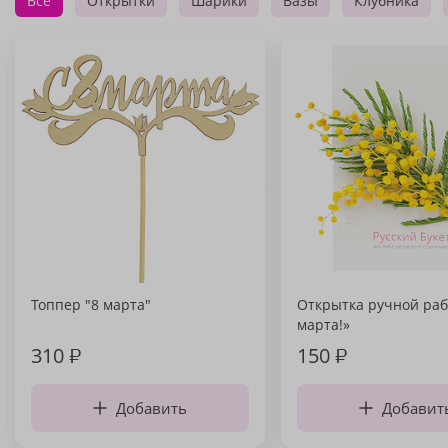
Все
Открытки
Шарики
Вазы
Клубника
Топпер "8 марта"
Открытка ручной раб
марта!»
310
₽
150
₽
Добавить
Добавит