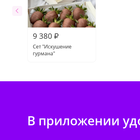
9 380
₽
Сет "Искушение
гурмана"
В приложении удо