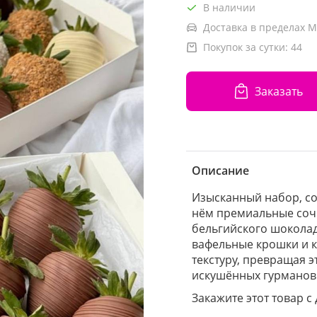
В наличии
Доставка в пределах М
Покупок за сутки:
44
Заказать
Описание
Изысканный набор, со
нём премиальные соч
бельгийского шокола
вафельные крошки и 
текстуру, превращая э
искушённых гурманов
Закажите этот товар с 