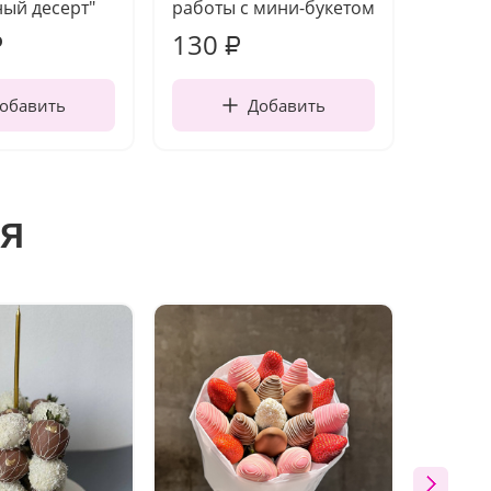
ый десерт"
работы с мини-букетом
130
1 10
₽
₽
обавить
Добавить
я