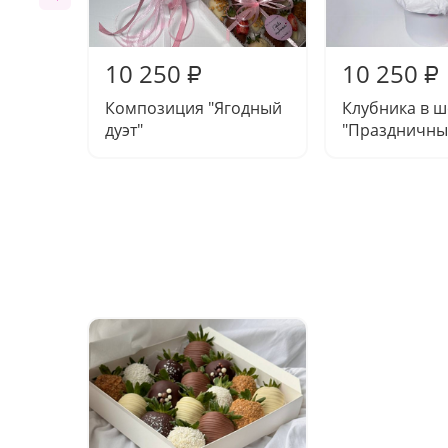
10 250
10 250
₽
₽
Композиция "Ягодный
Клубника в 
дуэт"
"Праздничны