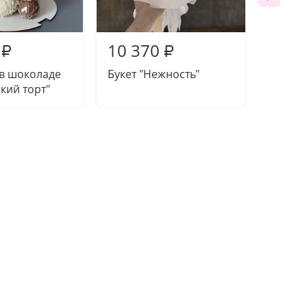
10 370
10 3
₽
₽
 в шоколаде
Букет "Нежность"
Люльк
кий торт"
благод