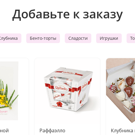
Добавьте к заказу
Клубника
Бенто-торты
Сладости
Игрушки
Т
чной
Раффаэлло
Клубника