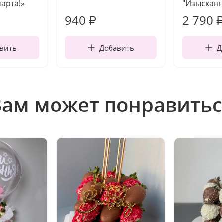
марта!»
"Изысканн
940
2 790
₽
вить
Добавить
Д
Вам может понравитьс