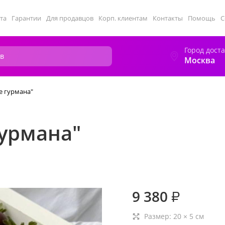
та
Гарантии
Для продавцов
Корп. клиентам
Контакты
Помощь
С
Город дост
Москва
е гурмана"
гурмана"
9 380
₽
Размер:
20
×
5
см