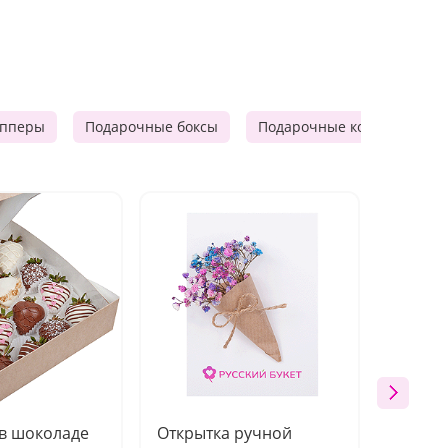
опперы
Подарочные боксы
Подарочные корзины
 в шоколаде
Открытка ручной
Ваза п