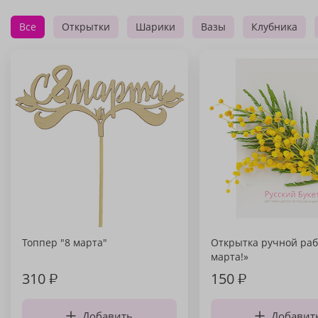
Все
Открытки
Шарики
Вазы
Клубника
Топпер "8 марта"
Открытка ручной раб
марта!»
310
₽
150
₽
Добавить
Добавит