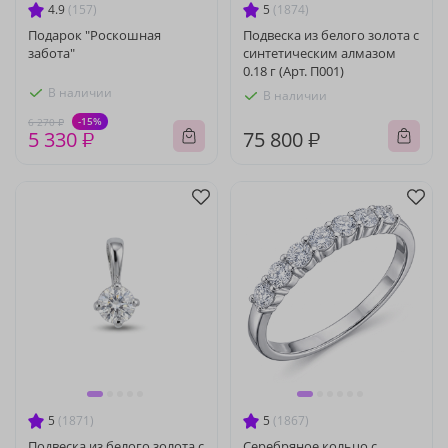
4.9
(157)
5
(1874)
Подарок "Роскошная
Подвеска из белого золота с
забота"
синтетическим алмазом
0.18 г (Арт. П001)
В наличии
В наличии
-15%
6 270 ₽
5 330 ₽
75 800 ₽
5
(1871)
5
(1867)
Подвеска из белого золота с
Серебряное кольцо с