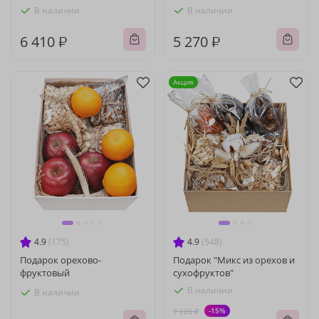
В наличии
В наличии
6 410 ₽
5 270 ₽
Акция
4.9
(175)
4.9
(548)
Подарок орехово-
Подарок "Микс из орехов и
фруктовый
сухофруктов"
В наличии
В наличии
-15%
7 220 ₽