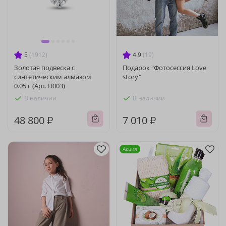
5
(1912)
4.9
(19)
Золотая подвеска с
Подарок "Фотосессия Love
синтетическим алмазом
story"
0.05 г (Арт. П003)
В наличии
В наличии
48 800 ₽
7 010 ₽
Акция