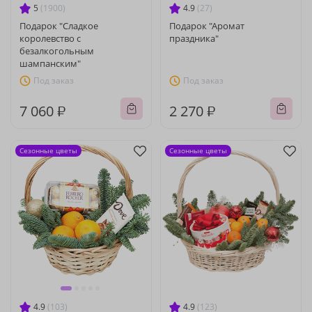
5
(1900)
4.9
(27)
Подарок "Сладкое
Подарок "Аромат
королевство с
праздника"
безалкогольным
шампанским"
Под заказ
Под заказ
7 060 ₽
2 270 ₽
Сезонные цветы
Сезонные цветы
4.9
(103)
4.9
(123)