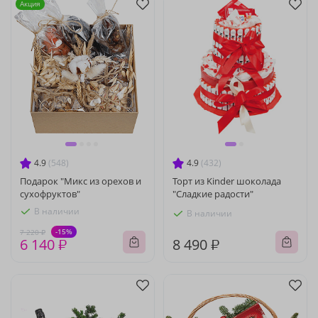
Акция
4.9
(548)
4.9
(432)
Подарок "Микс из орехов и
Торт из Kinder шоколада
сухофруктов"
"Сладкие радости"
В наличии
В наличии
-15%
7 220 ₽
6 140 ₽
8 490 ₽