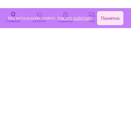
Под заказ
Под заказ
8 730 ₽
7 840 ₽
Мы используем cookies.
Как это работает
.
Понятно
Главная
Каталог
Корзина
Чат
Войти
Товаров по вашему запросу немного. Посмотрите ниже
популярные букеты из нашего каталога или
закажите
индивидуальный букет от ведущего флориста
.
Крупный бутон
Крупный бутон
5
(79)
5
(200)