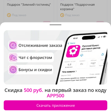
Подарок "Зимний гостинец"
Подарок "Подарочная
корзина"
Под заказ
Под заказ
5 720 ₽
9 710 ₽
Сезонные цветы
Сезонные цветы
Скидка
500 руб.
на первый заказ по коду
APP500
4.9
(102)
4.9
(207)
Подарок "С новым годом!"
Подарок "Новогодний
Скачать приложение
сюрприз"