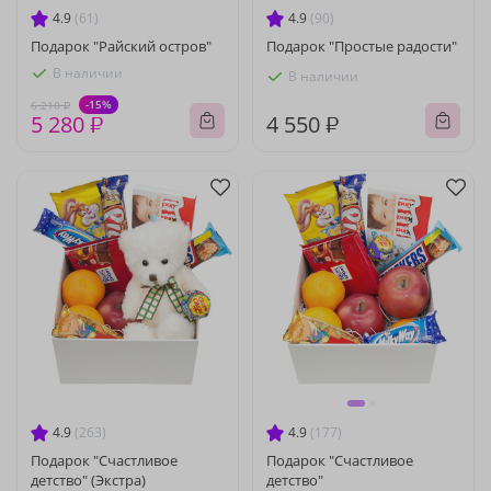
4.9
(61)
4.9
(90)
Подарок "Райский остров"
Подарок "Простые радости"
В наличии
В наличии
-15%
6 210 ₽
5 280 ₽
4 550 ₽
4.9
(263)
4.9
(177)
Подарок "Счастливое
Подарок "Счастливое
детство" (Экстра)
детство"