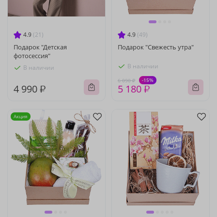
4.9
(21)
4.9
(49)
Подарок "Детская
Подарок "Свежесть утра"
фотосессия"
В наличии
В наличии
-15%
6 090 ₽
4 990 ₽
5 180 ₽
Акция