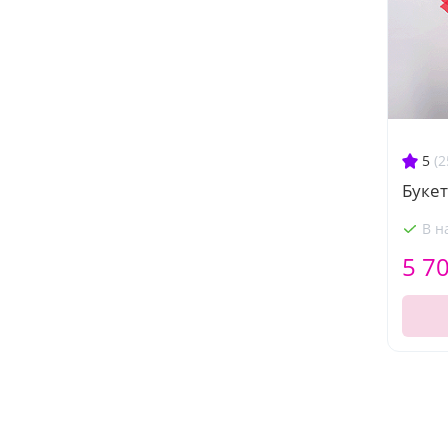
5
(2
Букет
В н
5 7