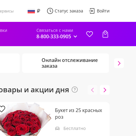
Статус заказа
Войти
ервисы
авки
Связаться с нами
8-800-333-0905
Онлайн отслеживание
Г
заказа
ц
овары и акции дня
Букет из 25 красных
роз
Бесплатно