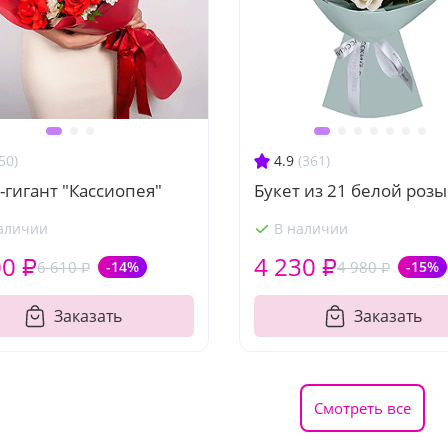
50)
4.9
(361)
-гигант "Кассиопея"
Букет из 21 белой розы
аличии
В наличии
00 ₽
4 230 ₽
6 610 ₽
-14%
4 980 ₽
-15%
Заказать
Заказать
Смотреть все