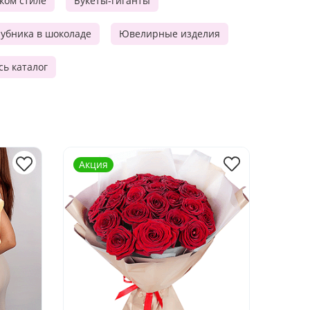
ском стиле
Букеты-гиганты
убника в шоколаде
Ювелирные изделия
сь каталог
Акция