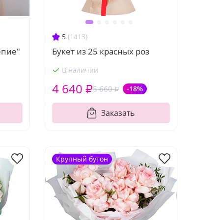
5
(1413)
епие"
Букет из 25 красных роз
В наличии
4 640 ₽
5 660 ₽
-18%
Заказать
Крупный бутон