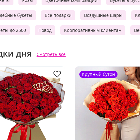
кеты
Розы
Цветочные композиции
Букеты в рус
дебные букеты
Все подарки
Воздушные шары
Кл
еты до 2500
Повод
Корпоративным клиентам
Ве
дки дня
Смотреть все
Крупный бутон