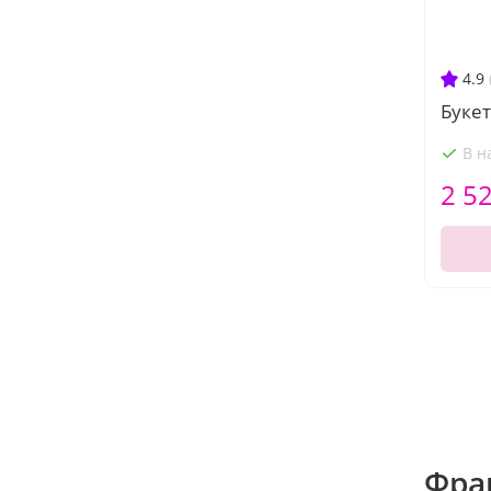
4.9
Букет
В н
2 5
Фра