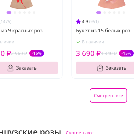
(1475)
4.9
(951)
 из 9 красных роз
Букет из 15 белых роз
аличии
В наличии
20 ₽
3 690 ₽
2 960 ₽
-15%
4 340 ₽
-15%
Заказать
Заказать
Смотреть все
нцузские розы
Смотреть все