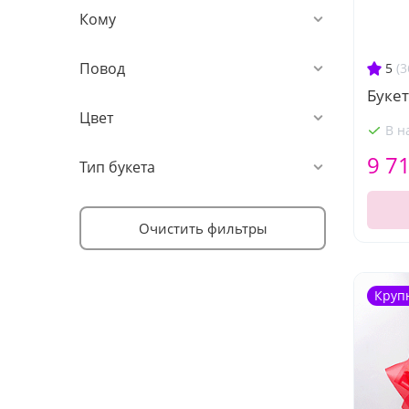
Кому
Повод
5
(3
Букет
Цвет
В н
9 7
Тип букета
Очистить фильтры
Круп