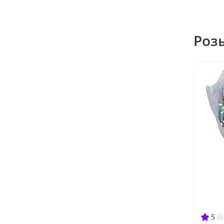
Роз
5
(6