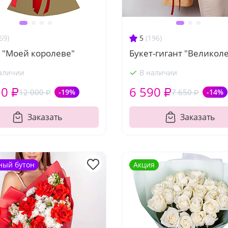
69)
5
(196)
 "Моей королеве"
Букет-гигант "Великол
аличии
В наличии
10 ₽
6 590 ₽
12 000 ₽
-19%
7 650 ₽
-14%
Заказать
Заказать
ный бутон
Акция