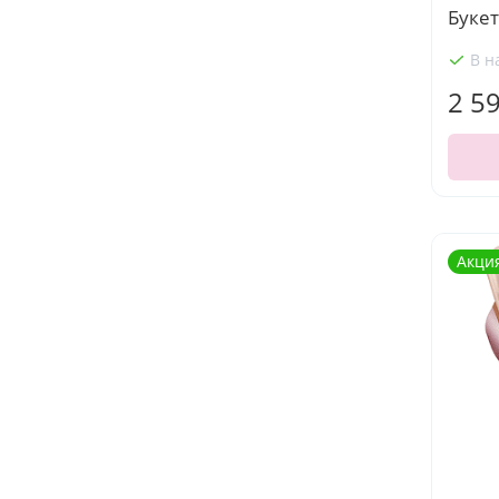
Буке
В н
2 5
Акци