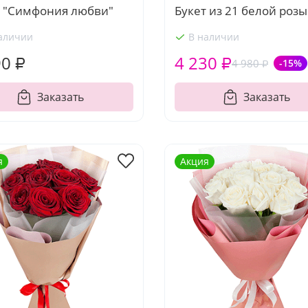
т "Симфония любви"
Букет из 21 белой розы
аличии
В наличии
90 ₽
4 230 ₽
4 980 ₽
-15%
Заказать
Заказать
я
Акция