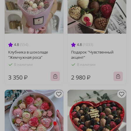
4.8
(554)
4.8
(1033)
Клубника в шоколаде
Подарок "Чувственный
"Жемчужная роса"
акцент"
В наличии
В наличии
3 350 ₽
2 980 ₽