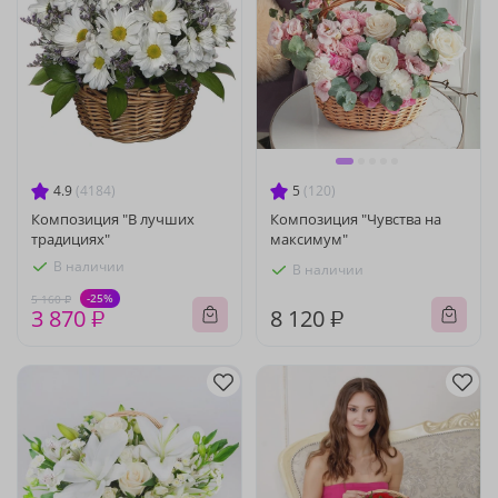
4.9
(4184)
5
(120)
Композиция "В лучших
Композиция "Чувства на
традициях"
максимум"
В наличии
В наличии
-25%
5 160 ₽
3 870 ₽
8 120 ₽