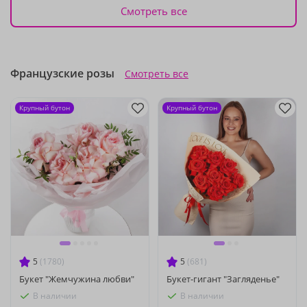
Смотреть все
Французские розы
Смотреть все
Крупный бутон
Крупный бутон
5
(1780)
5
(681)
Букет "Жемчужина любви"
Букет-гигант "Загляденье"
В наличии
В наличии