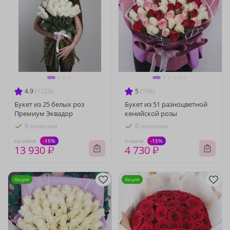
4.9
(1229)
5
(196)
Букет из 25 белых роз
Букет из 51 разноцветной
Премиум Эквадор
кенийской розы
В наличии
В наличии
-15%
-15%
16 390 ₽
5 560 ₽
13 930 ₽
4 730 ₽
Акция
Акция