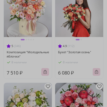
5
(346)
4.9
(112)
Композиция "Молодильные
Букет "Золотая осень"
яблочки"
В наличии
В наличии
7 510 ₽
6 080 ₽