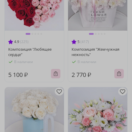
4.9
(225)
5
(417)
Композиция "Любящее
Композиция "Жемчужная
сердце"
нежность"
В наличии
В наличии
5 100 ₽
2 770 ₽