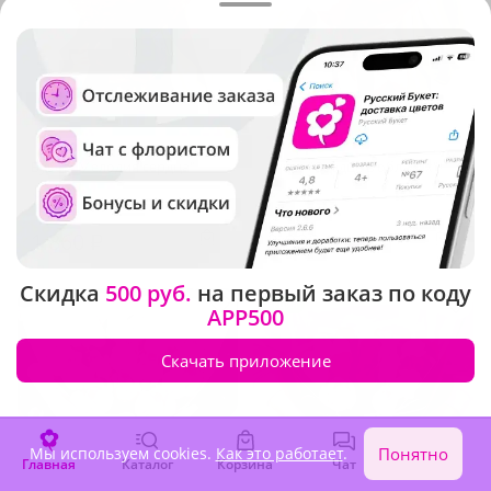
5
(823)
5
(868)
Букет "Мелодия сердца"
Букет "Сердце в облаках"
В наличии
В наличии
1 860 ₽
2 030 ₽
Скидка
500 руб.
на первый заказ по коду
Акция
APP500
Скачать приложение
Мы используем cookies.
Как это работает
.
Понятно
Главная
Каталог
Корзина
Чат
Войти