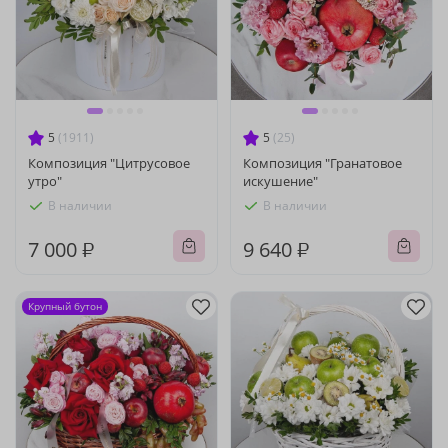
5
(1911)
5
(25)
Композиция "Цитрусовое
Композиция "Гранатовое
утро"
искушение"
В наличии
В наличии
7 000 ₽
9 640 ₽
Крупный бутон