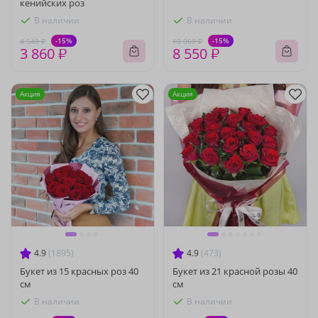
кенийских роз
В наличии
В наличии
-15%
-15%
4 540 ₽
10 060 ₽
3 860 ₽
8 550 ₽
Акция
Акция
4.9
(1895)
4.9
(473)
Букет из 15 красных роз 40
Букет из 21 красной розы 40
см
см
В наличии
В наличии