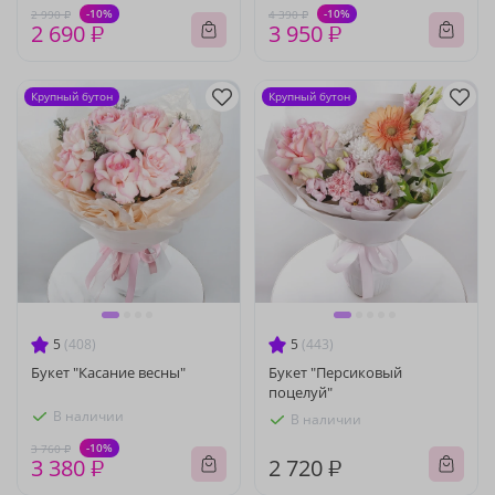
-10%
-10%
2 990 ₽
4 390 ₽
2 690 ₽
3 950 ₽
Крупный бутон
Крупный бутон
5
(408)
5
(443)
Букет "Касание весны"
Букет "Персиковый
поцелуй"
В наличии
В наличии
-10%
3 760 ₽
3 380 ₽
2 720 ₽