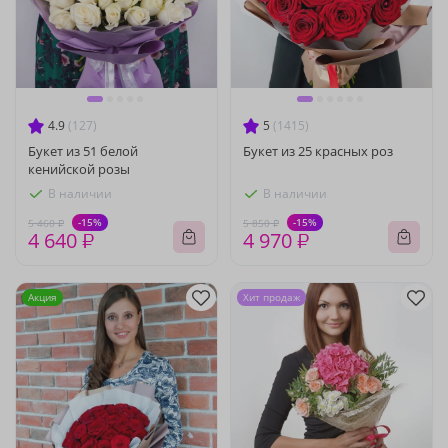
4.9
(127)
5
(1415)
Букет из 51 белой
Букет из 25 красных роз
кенийской розы
В наличии
В наличии
-15%
-15%
5 460 ₽
5 850 ₽
4 640 ₽
4 970 ₽
Акция
Хит продаж