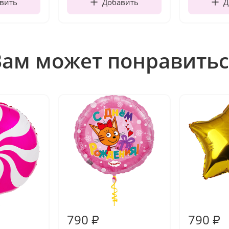
вить
Добавить
Д
Вам может понравитьс
790
790
₽
₽