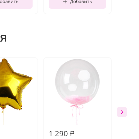
обавить
Добавить
я
1 290
1 10
₽