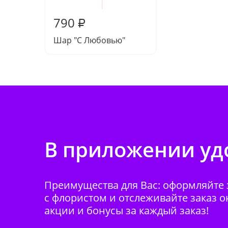
790
₽
Шар "С Любовью"
В приложении удо
Преимущества для Вас: оформляйте з
с флористом и отслеживайте заказ о
акции и бонусы за каждый заказ!