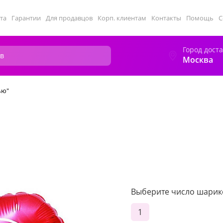
та
Гарантии
Для продавцов
Корп. клиентам
Контакты
Помощь
С
Город дост
Москва
ью"
"
Выберите число шарик
1