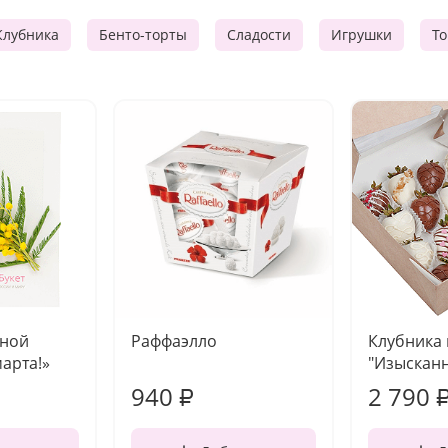
Клубника
Бенто-торты
Сладости
Игрушки
Т
чной
Раффаэлло
Клубника
марта!»
"Изысканн
940
2 790
₽