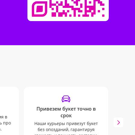
Привезем букет точно в
От
срок
мя в
ь про
Наши курьеры привезут букет
Вы б
.
без опозданий, гарантируя
SMS 