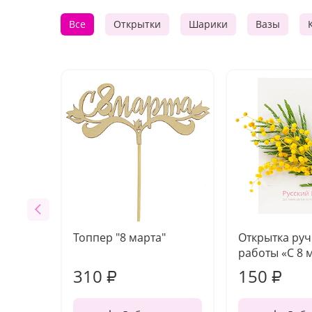
Все
Открытки
Шарики
Вазы
Топпер "8 марта"
Открытка ру
работы «С 8 
310
150
₽
₽