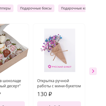
опперы
Подарочные боксы
Подарочные корзины
 в шоколаде
Открытка ручной
Ваза п
ый десерт"
работы с мини-букетом
130
1 10
₽
₽