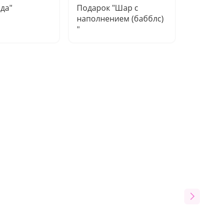
да"
Подарок "Шар с
Подар
наполнением (бабблс)
гелиев
"