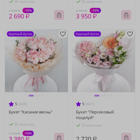
В наличии
В наличии
-10%
-10%
2 990 ₽
4 390 ₽
2 690 ₽
3 950 ₽
Крупный бутон
Крупный бутон
5
(408)
5
(441)
Букет "Касание весны"
Букет "Персиковый
поцелуй"
В наличии
В наличии
-10%
3 760 ₽
3 380 ₽
2 720 ₽