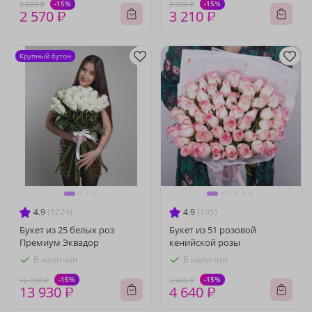
-15%
-15%
3 020 ₽
3 780 ₽
2 570 ₽
3 210 ₽
Крупный бутон
4.9
(1229)
4.9
(195)
Букет из 25 белых роз
Букет из 51 розовой
Премиум Эквадор
кенийской розы
В наличии
В наличии
-15%
-15%
16 390 ₽
5 460 ₽
13 930 ₽
4 640 ₽