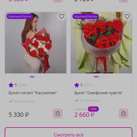
Крупный бутон
Крупный бутон
5
(250)
5
(367)
Букет-гигант "Кассиопея"
Букет "Симфония чувств"
В наличии
В наличии
-10%
2 960 ₽
5 330 ₽
2 660 ₽
Смотреть все