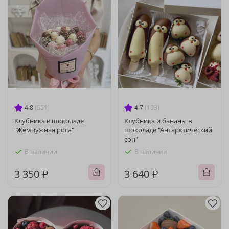
4.8
(551)
4.7
(103)
Клубника в шоколаде
Клубника и бананы в
"Жемчужная роса"
шоколаде "Антарктический
сон"
В наличии
В наличии
3 350 ₽
3 640 ₽