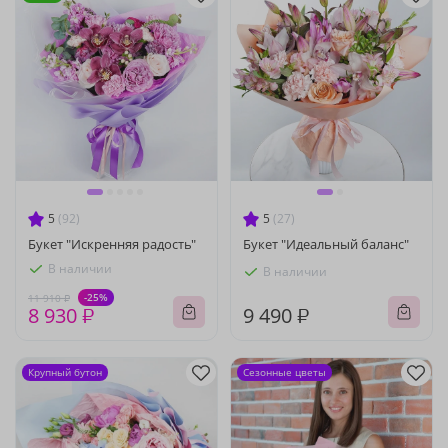
5
(92)
5
(27)
Букет "Искренняя радость"
Букет "Идеальный баланс"
В наличии
В наличии
-25%
11 910 ₽
8 930 ₽
9 490 ₽
Крупный бутон
Сезонные цветы