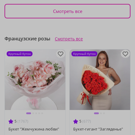
Смотреть все
Французские розы
Смотреть все
Крупный бутон
Крупный бутон
5
(1767)
5
(677)
Букет "Жемчужина любви"
Букет-гигант "Загляденье"