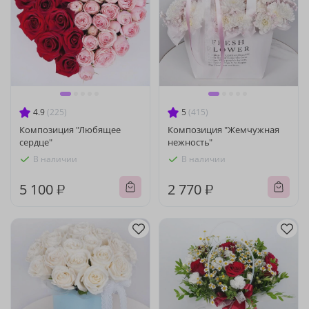
4.9
(225)
5
(415)
Композиция "Любящее
Композиция "Жемчужная
сердце"
нежность"
В наличии
В наличии
5 100 ₽
2 770 ₽