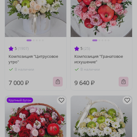
5
(1907)
5
(25)
Композиция "Цитрусовое
Композиция "Гранатовое
утро"
искушение"
В наличии
В наличии
7 000 ₽
9 640 ₽
Крупный бутон