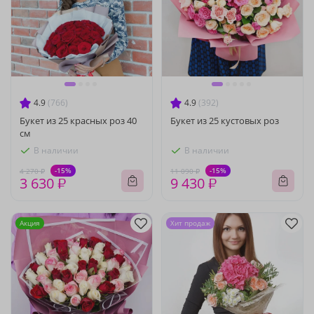
4.9
(766)
4.9
(392)
Букет из 25 красных роз 40
Букет из 25 кустовых роз
см
В наличии
В наличии
-15%
-15%
4 270 ₽
11 090 ₽
3 630 ₽
9 430 ₽
Акция
Хит продаж