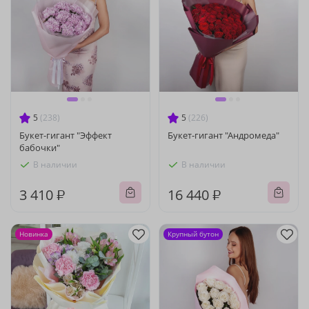
5
(238)
5
(226)
Букет-гигант "Эффект
Букет-гигант "Андромеда"
бабочки"
В наличии
В наличии
3 410 ₽
16 440 ₽
Новинка
Крупный бутон