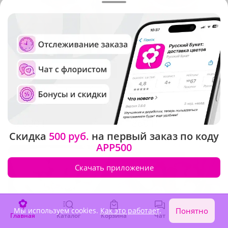
5
(861)
5
(819)
Букет "Сердце в облаках"
Букет "Мелодия сердца"
В наличии
В наличии
2 030 ₽
1 860 ₽
Скидка
500 руб.
на первый заказ по коду
APP500
Акция
Скачать приложение
Мы используем cookies.
Как это работает
.
Понятно
Главная
Каталог
Корзина
Чат
Войти