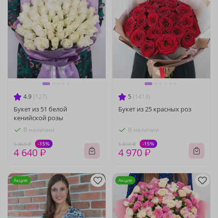
4.9
(127)
5
(1413)
Букет из 51 белой
Букет из 25 красных роз
кенийской розы
В наличии
В наличии
-15%
-15%
5 460 ₽
5 850 ₽
4 640 ₽
4 970 ₽
Акция
Акция