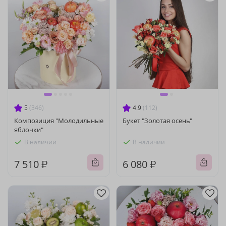
5
(346)
4.9
(112)
Композиция "Молодильные
Букет "Золотая осень"
яблочки"
В наличии
В наличии
7 510 ₽
6 080 ₽