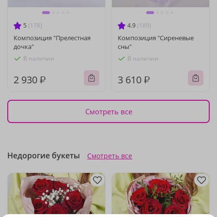
5
(178)
4.9
(189)
Композиция "Прелестная
Композиция "Сиреневые
дочка"
сны"
В наличии
В наличии
2 930 ₽
3 610 ₽
Смотреть все
Недорогие букеты
Смотреть все