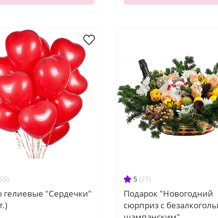
65)
5
(27)
 гелиевые "Сердечки"
Подарок "Новогодний
.)
сюрприз с безалкогол
шампанским"