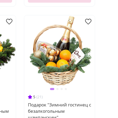
5
(21)
Подарок "Зимний гостинец с
ьным
безалкогольным
шампанским"