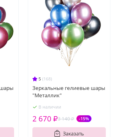
5
(168)
 шары
Зеркальные гелиевые шары
"Металлик"
В наличии
2 670 ₽
3 140 ₽
-15%
Заказать