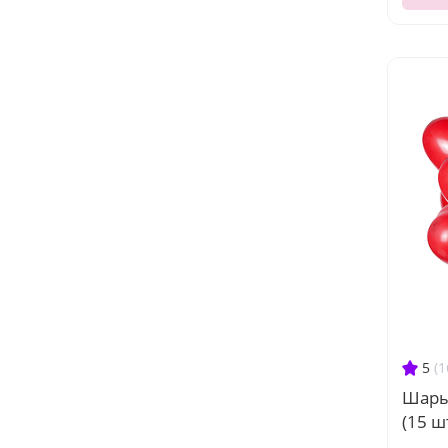
5
(1
Шары
(15 шт