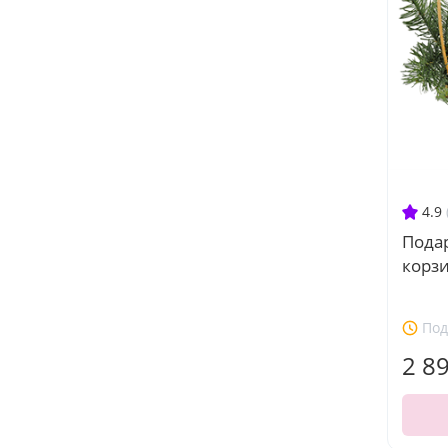
4.9
Пода
корз
Под
2 8