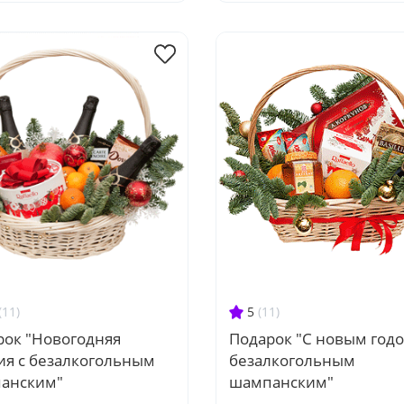
(11)
5
(11)
рок "Новогодняя
Подарок "С новым годо
ия с безалкогольным
безалкогольным
анским"
шампанским"