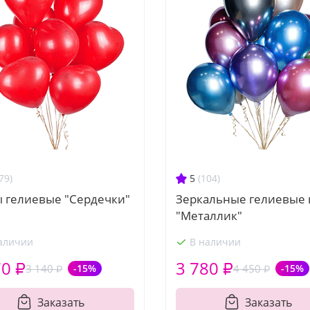
79)
5
(104)
 гелиевые "Сердечки"
Зеркальные гелиевые
"Металлик"
аличии
В наличии
70 ₽
3 780 ₽
3 140 ₽
-15%
4 450 ₽
-15%
Заказать
Заказать