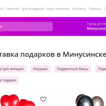
та
Гарантии
Для продавцов
Корп. клиентам
Контакты
Помощь
С
Город дост
Минусинс
тавка подарков в Минусинск
ки для женщин
Игрушки
Подарочные боксы
Пода
е подарки