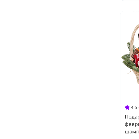
4.5
Пода
феер
шамп