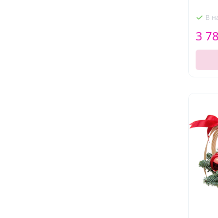
В н
3 7