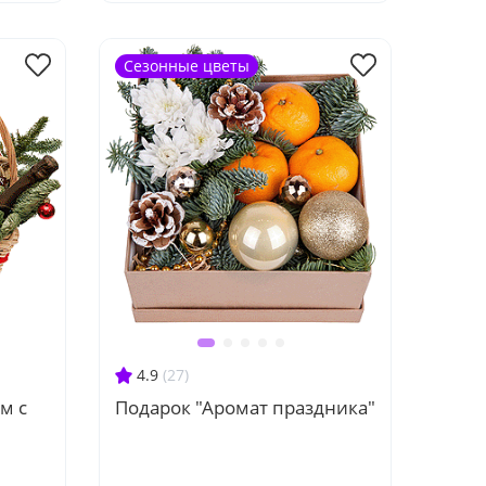
Сезонные цветы
4.9
(27)
м с
Подарок "Аромат праздника"