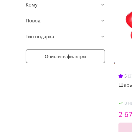
Кому
Повод
Тип подарка
Очистить фильтры
5
(2
Шары
В н
2 6