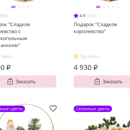
892)
4.9
(150)
рок "Сладкое
Подарок "Сладкое
евство с
королевство"
лкогольным
анским"
 заказ
Под заказ
00 ₽
4 930 ₽
Заказать
Заказать
нные цветы
Сезонные цветы