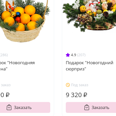
(286)
4.9
(207)
рок "Новогодняя
Подарок "Новогодний
ина"
сюрприз"
 заказ
Под заказ
90 ₽
9 320 ₽
Заказать
Заказать