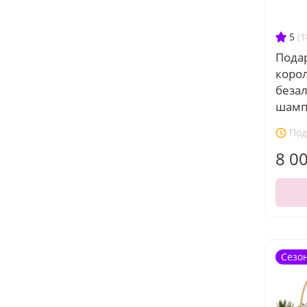
5
(1
Пода
корол
беза
шамп
Под
8 0
Сезо