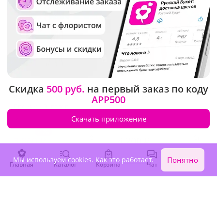
4.9
(498)
4.9
(4622)
Скидка
500 руб.
на первый заказ по коду
Букет из 7 красных роз
APP500
Букет "Амур"
Премиум Эквадор
В наличии
Скачать приложение
В наличии
-15%
4 540 ₽
3 860 ₽
4 200 ₽
Мы используем cookies.
Как это работает
.
Понятно
Главная
Каталог
Корзина
Чат
Войти