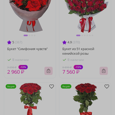
5
(367)
4.9
(370)
Букет "Симфония чувств"
Букет из 51 красной
кенийской розы
В наличии
В наличии
-10%
-15%
3 290 ₽
8 890 ₽
2 960 ₽
7 560 ₽
Акция
Акция