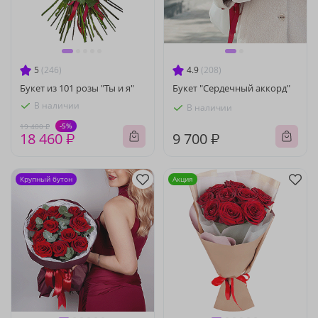
5
(246)
4.9
(208)
Букет из 101 розы "Ты и я"
Букет "Сердечный аккорд"
В наличии
В наличии
-5%
19 400 ₽
18 460 ₽
9 700 ₽
Крупный бутон
Акция