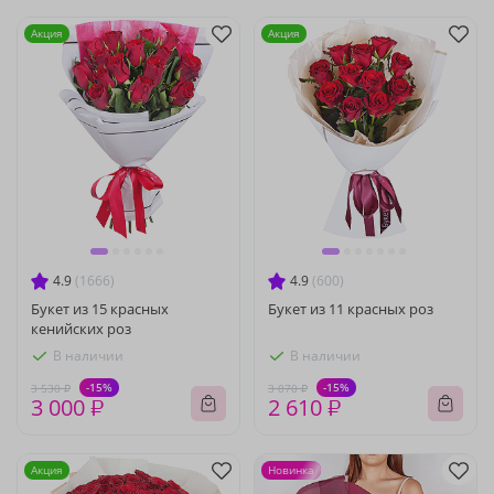
Акция
Акция
4.9
(1666)
4.9
(600)
Букет из 15 красных
Букет из 11 красных роз
кенийских роз
В наличии
В наличии
-15%
-15%
3 530 ₽
3 070 ₽
3 000 ₽
2 610 ₽
Акция
Новинка