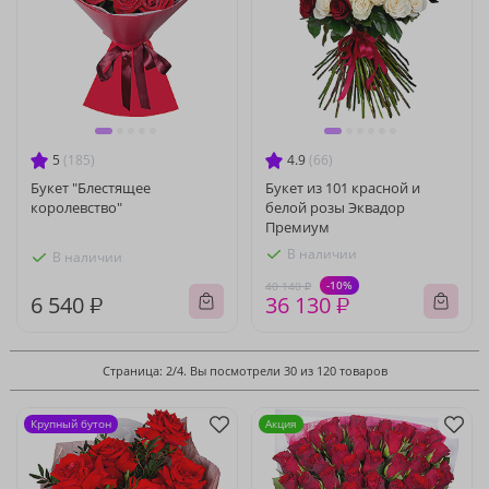
5
(185)
4.9
(66)
Букет "Блестящее
Букет из 101 красной и
королевство"
белой розы Эквадор
Премиум
В наличии
В наличии
-10%
40 140 ₽
6 540 ₽
36 130 ₽
Страница: 2/4. Вы посмотрели 30 из 120 товаров
Крупный бутон
Акция