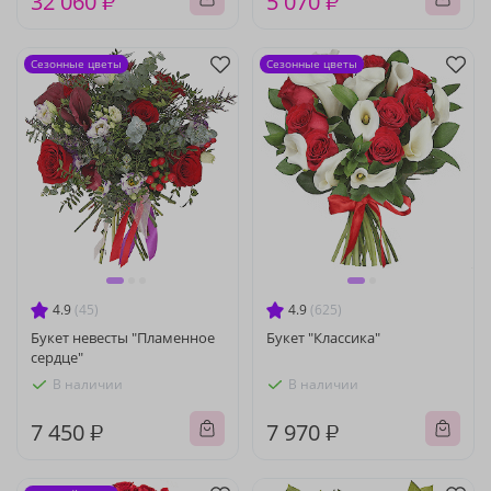
32 060 ₽
5 070 ₽
Сезонные цветы
Сезонные цветы
4.9
(45)
4.9
(625)
Букет невесты "Пламенное
Букет "Классика"
сердце"
В наличии
В наличии
7 450 ₽
7 970 ₽