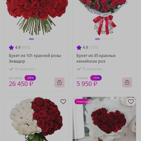
4.9
(893)
4.9
(170)
Букет из 101 красной розы
Букет из 35 красных
Эквадор
кенийских роз
В наличии
В наличии
-28%
-15%
36 550 ₽
7 000 ₽
26 450 ₽
5 950 ₽
Новинка