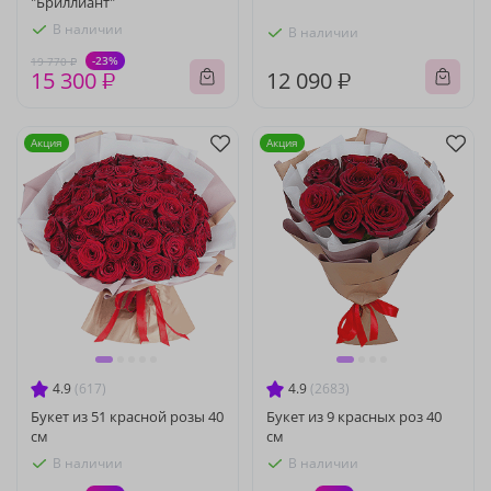
"Бриллиант"
В наличии
В наличии
-23%
19 770 ₽
15 300 ₽
12 090 ₽
Акция
Акция
4.9
(617)
4.9
(2683)
Букет из 51 красной розы 40
Букет из 9 красных роз 40
см
см
В наличии
В наличии