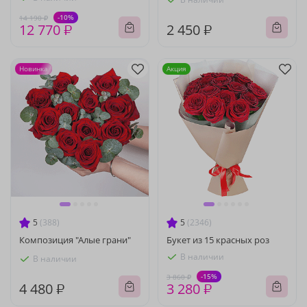
-10%
14 190 ₽
12 770 ₽
2 450 ₽
Новинка
Акция
5
(388)
5
(2346)
Композиция "Алые грани"
Букет из 15 красных роз
В наличии
В наличии
-15%
3 860 ₽
4 480 ₽
3 280 ₽