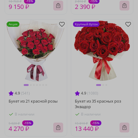
-15%
-15%
10 760 ₽
2 810 ₽
9 150 ₽
2 390 ₽
Акция
Крупный бутон
4.9
(541)
4.9
(1080)
Букет из 21 красной розы
Букет из 35 красных роз
Эквадор
В наличии
В наличии
-15%
-15%
5 020 ₽
15 810 ₽
4 270 ₽
13 440 ₽