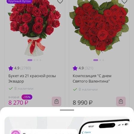
Крупный бутон
4.9
(2780)
4.9
(321)
Букет из 21 красной розы
Композиция "С днем
Эквадор
Святого Валентина"
В наличии
В наличии
-15%
9 730 ₽
8 270 ₽
8 990 ₽
Крупный бутон
Хит продаж