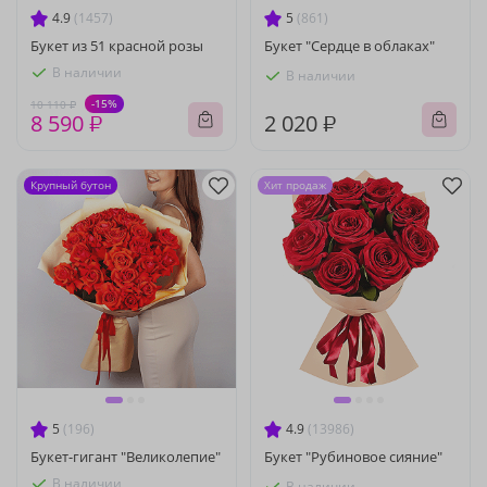
4.9
(1457)
5
(861)
Букет из 51 красной розы
Букет "Сердце в облаках"
В наличии
В наличии
-15%
10 110 ₽
8 590 ₽
2 020 ₽
Крупный бутон
Хит продаж
5
(196)
4.9
(13986)
Букет-гигант "Великолепие"
Букет "Рубиновое сияние"
В наличии
В наличии