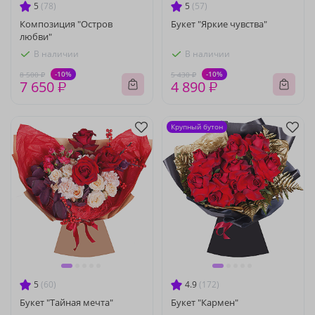
5
(78)
5
(57)
Композиция "Остров
Букет "Яркие чувства"
любви"
В наличии
В наличии
-10%
-10%
8 500 ₽
5 430 ₽
7 650 ₽
4 890 ₽
Крупный бутон
5
(60)
4.9
(172)
Букет "Тайная мечта"
Букет "Кармен"