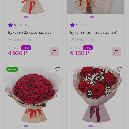
5
(1413)
5
(677)
Букет из 25 красных роз
Букет-гигант "Загляденье"
В наличии
В наличии
-15%
-10%
5 800 ₽
6 810 ₽
4 930 ₽
6 130 ₽
Акция