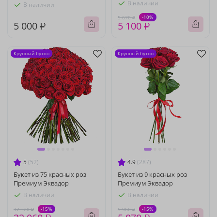
В наличии
В наличии
-10%
5 670 ₽
5 000 ₽
5 100 ₽
Крупный бутон
Крупный бутон
5
(52)
4.9
(287)
Букет из 75 красных роз
Букет из 9 красных роз
Премиум Эквадор
Премиум Эквадор
В наличии
В наличии
-15%
-15%
37 720 ₽
5 960 ₽