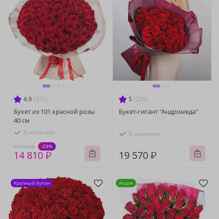
4.9
(335)
5
(226)
Букет из 101 красной розы
Букет-гигант "Андромеда"
40 см
В наличии
В наличии
-23%
19 150 ₽
14 810 ₽
19 570 ₽
Крупный бутон
Акция