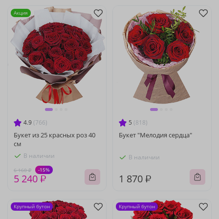
Акция
4.9
(766)
5
(818)
Букет из 25 красных роз 40
Букет "Мелодия сердца"
см
В наличии
В наличии
-15%
6 160 ₽
5 240 ₽
1 870 ₽
Крупный бутон
Крупный бутон