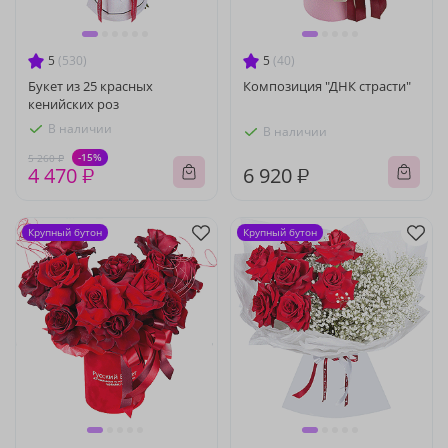
5
(530)
5
(40)
Букет из 25 красных
Композиция "ДНК страсти"
кенийских роз
В наличии
В наличии
-15%
5 260 ₽
4 470 ₽
6 920 ₽
Крупный бутон
Крупный бутон