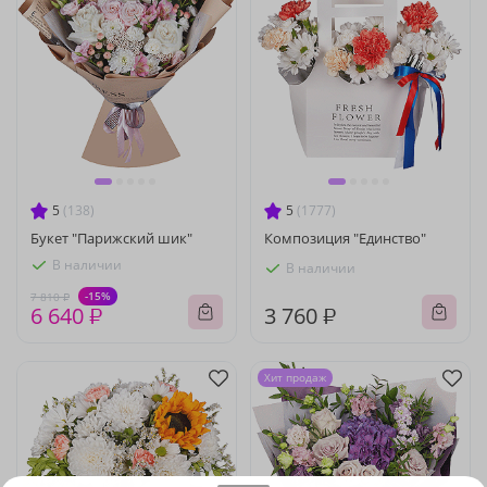
5
(138)
5
(1777)
Букет "Парижский шик"
Композиция "Единство"
В наличии
В наличии
-15%
7 810 ₽
6 640 ₽
3 760 ₽
Хит продаж