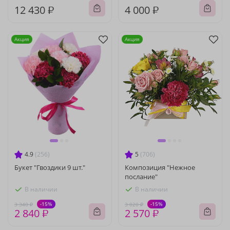
12 430 ₽
4 000 ₽
Акция
Акция
4.9
(256)
5
(706)
Букет "Гвоздики 9 шт."
Композиция "Нежное
послание"
В наличии
В наличии
-15%
-15%
3 340 ₽
3 020 ₽
2 840 ₽
2 570 ₽