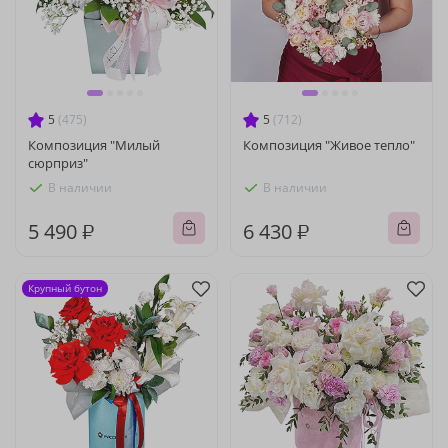
5
(475)
5
(712)
Композиция "Милый
Композиция "Живое тепло"
сюрприз"
В наличии
В наличии
5 490 ₽
6 430 ₽
Крупный бутон