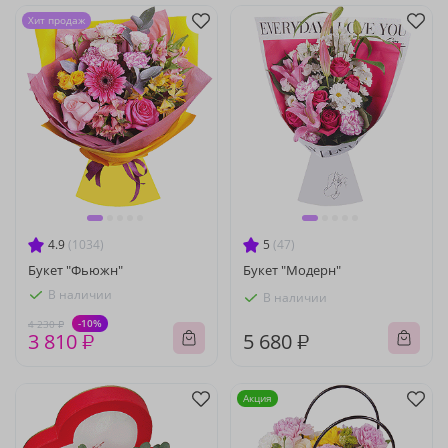
Хит продаж
4.9
(1034)
5
(47)
Букет "Фьюжн"
Букет "Модерн"
В наличии
В наличии
-10%
4 230 ₽
3 810 ₽
5 680 ₽
Акция