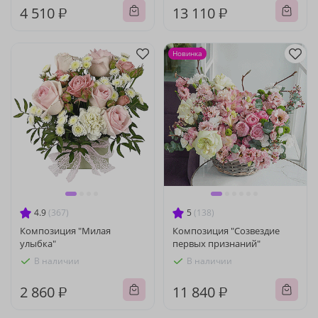
4 510 ₽
13 110 ₽
Новинка
4.9
(367)
5
(138)
Композиция "Милая
Композиция "Созвездие
улыбка"
первых признаний"
В наличии
В наличии
2 860 ₽
11 840 ₽