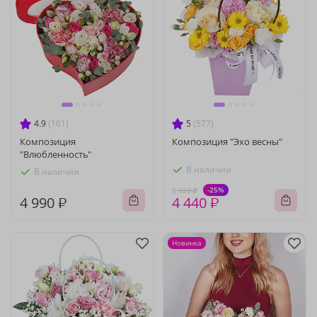
4.9
(161)
5
(577)
Композиция
Композиция "Эхо весны"
"Влюбленность"
В наличии
В наличии
-25%
5 920 ₽
4 990 ₽
4 440 ₽
Новинка