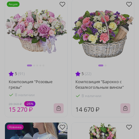
Акция
5
(91)
5
(22)
Композиция "Розовые
Композиция "Барокко с
грезы"
безалкогольным вином"
В наличии
В наличии
-25%
20 360 ₽
15 270 ₽
14 670 ₽
Новинка