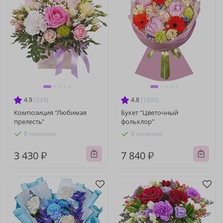
4.9
(324)
4.8
(1605)
Композиция "Любимая
Букет "Цветочный
прелесть"
фольклор"
В наличии
В наличии
3 430 ₽
7 840 ₽