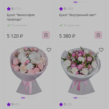
5
(157)
5
(180)
Букет "Философия
Букет "Внутренний свет"
природы"
В наличии
В наличии
5 120 ₽
5 380 ₽
5
(49)
5
(29)