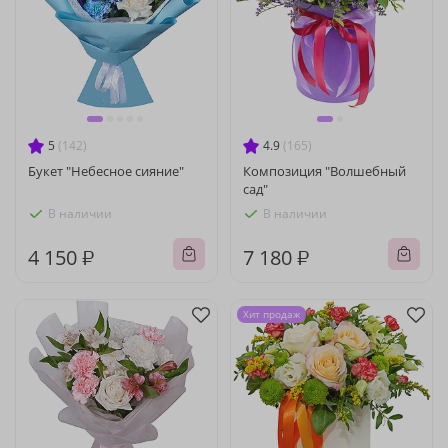
5
(142)
4.9
(165)
Букет "Небесное сияние"
Композиция "Волшебный
сад"
В наличии
В наличии
4 150 ₽
7 180 ₽
Хит продаж