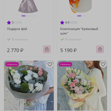
5
(165)
4.9
(858)
Подарок фей
Композиция "Кремовый
шик"
В наличии
В наличии
2 770 ₽
5 190 ₽
Новинка
Новинка