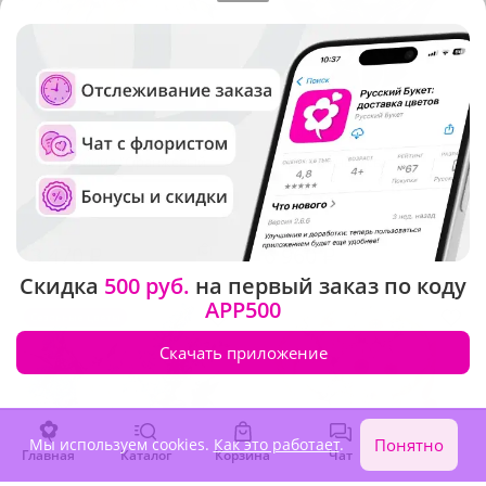
5
(58)
4.9
(191)
Композиция "Оранжевый
Букет "Лунный свет"
оазис"
В наличии
В наличии
3 470 ₽
6 960 ₽
Скидка
500 руб.
на первый заказ по коду
APP500
Сезонные цветы
Скачать приложение
Мы используем cookies.
Как это работает
.
Понятно
Главная
Каталог
Корзина
Чат
Войти