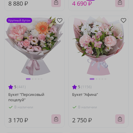
8 880 ₽
4 690 ₽
Крупный бутон
5
(441)
5
(1156)
Букет "Персиковый
Букет "Афина"
поцелуй"
В наличии
В наличии
3 170 ₽
2 750 ₽