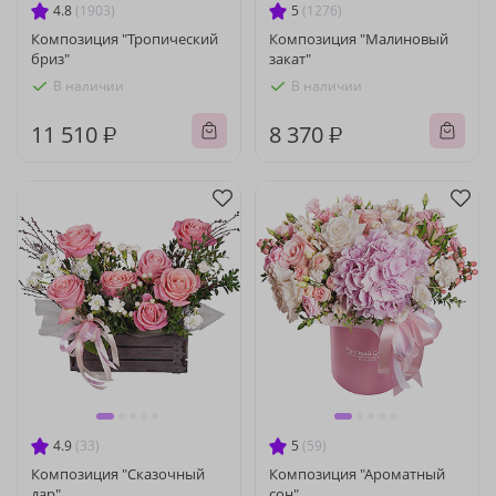
4.8
(1903)
5
(1276)
Композиция "Тропический
Композиция "Малиновый
бриз"
закат"
В наличии
В наличии
11 510 ₽
8 370 ₽
4.9
(33)
5
(59)
Композиция "Сказочный
Композиция "Ароматный
дар"
сон"