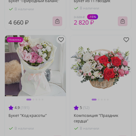
Букет "Природный баланс"
Букет из 11 гвоздик
В наличии
В наличии
-15%
3 320 ₽
4 660 ₽
2 820 ₽
Новинка
4.9
(191)
5
(52)
Букет "Код красоты"
Композиция "Праздник
сердца"
В наличии
В наличии