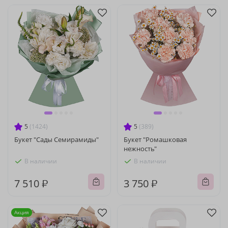
5
(1424)
5
(389)
Букет "Сады Семирамиды"
Букет "Ромашковая
нежность"
В наличии
В наличии
7 510 ₽
3 750 ₽
Акция