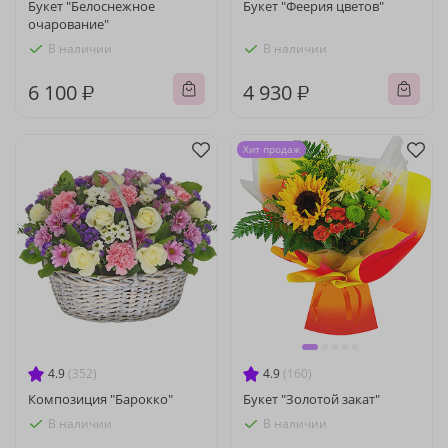
Букет "Белоснежное
Букет "Феерия цветов"
очарование"
В наличии
В наличии
6 100 ₽
4 930 ₽
Хит продаж
4.9
(352)
4.9
(160)
Композиция "Барокко"
Букет "Золотой закат"
В наличии
В наличии