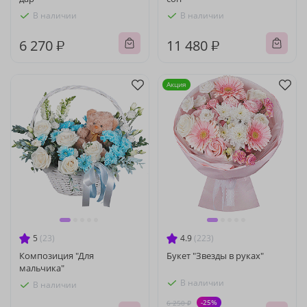
В наличии
В наличии
6 270 ₽
11 480 ₽
Акция
5
(23)
4.9
(223)
Композиция "Для
Букет "Звезды в руках"
мальчика"
В наличии
В наличии
-25%
6 250 ₽