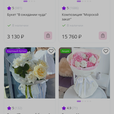
5
(981)
5
(1686)
Букет "В ожидании чуда"
Композиция "Морской
закат"
В наличии
В наличии
3 130 ₽
15 760 ₽
Крупный бутон
Акция
5
(132)
4.9
(71)