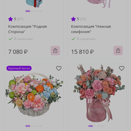
5
(81)
5
(20)
Композиция "Родная
Композиция "Нежная
Сторона"
симфония"
В наличии
В наличии
7 080 ₽
15 810 ₽
Крупный бутон