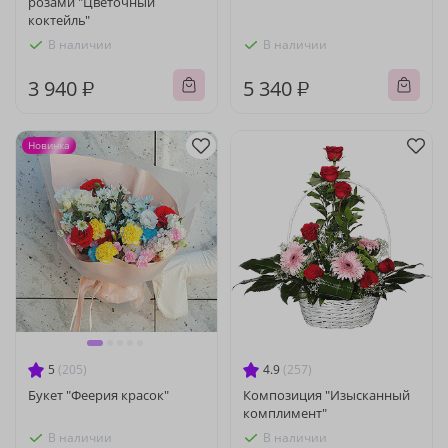
розами "Цветочный
коктейль"
В наличии
В наличии
3 940 ₽
5 340 ₽
Новинка
5
(205)
4.9
(257)
Букет "Феерия красок"
Композиция "Изысканный
комплимент"
В наличии
В наличии