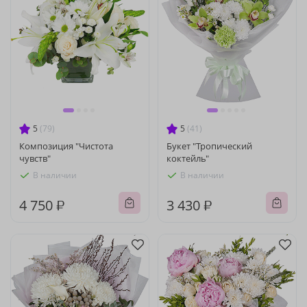
5
(79)
5
(41)
Композиция "Чистота
Букет "Тропический
чувств"
коктейль"
В наличии
В наличии
4 750 ₽
3 430 ₽