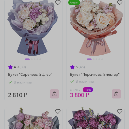
Акция
4.9
(39)
5
(46)
Букет "Сиреневый флер"
Букет "Персиковый нектар"
В наличии
В наличии
-10%
4 220 ₽
2 810 ₽
3 800 ₽