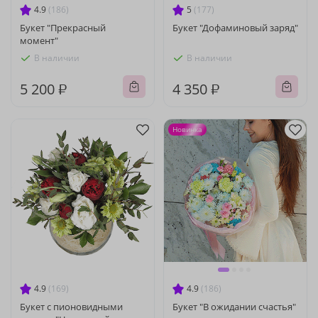
4.9
(186)
5
(177)
Букет "Прекрасный
Букет "Дофаминовый заряд"
момент"
В наличии
В наличии
5 200 ₽
4 350 ₽
Новинка
4.9
(169)
4.9
(186)
Букет с пионовидными
Букет "В ожидании счастья"