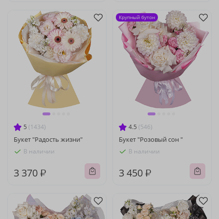
Крупный бутон
5
(1434)
4.5
(546)
Букет "Радость жизни"
Букет "Розовый сон "
В наличии
В наличии
3 370 ₽
3 450 ₽