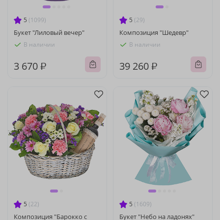
5
(1099)
5
(29)
Букет "Лиловый вечер"
Композиция "Шедевр"
В наличии
В наличии
3 670 ₽
39 260 ₽
5
(22)
5
(1609)
Композиция "Барокко с
Букет "Небо на ладонях"