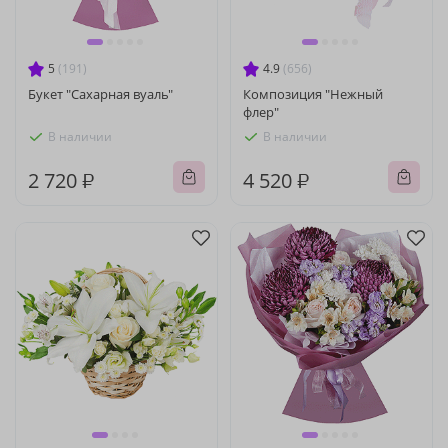
5
(191)
4.9
(656)
Букет "Сахарная вуаль"
Композиция "Нежный
флер"
В наличии
В наличии
2 720 ₽
4 520 ₽