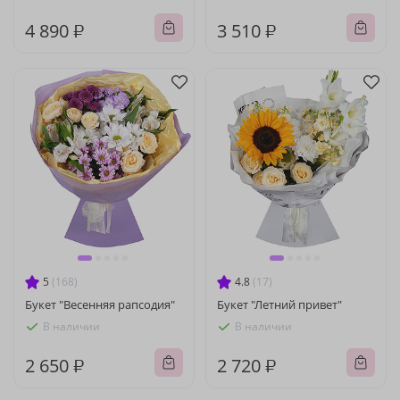
4 890 ₽
3 510 ₽
5
(168)
4.8
(17)
Букет "Весенняя рапсодия"
Букет "Летний привет"
В наличии
В наличии
2 650 ₽
2 720 ₽