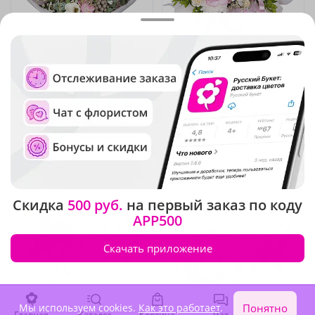
4.9
(1864)
5
(54)
Букет "Легкость летнего
Композиция "Шепот
ветерка"
сердца"
В наличии
В наличии
4 170 ₽
4 680 ₽
Скидка
500 руб.
на первый заказ по коду
APP500
Скачать приложение
Мы используем cookies.
Как это работает
.
Понятно
Главная
Каталог
Корзина
Чат
Войти