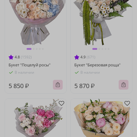
4.8
(1592)
4.9
(671)
Букет "Поцелуй росы"
Букет "Березовая роща"
В наличии
В наличии
5 850 ₽
5 870 ₽