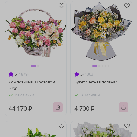
5
(1879)
5
(1363)
Композиция "В розовом
Букет "Летняя поляна"
саду"
В наличии
В наличии
44 170 ₽
4 700 ₽