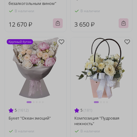
безалкогольным вином"
В наличии
В наличии
12 670 ₽
3 650 ₽
Крупный бутон
5
(1612)
5
(181)
Букет "Океан эмоций"
Композиция "Пудровая
нежность"
В наличии
В наличии