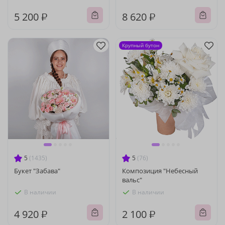
5 200 ₽
8 620 ₽
Крупный бутон
5
(1435)
5
(76)
Букет "Забава"
Композиция "Небесный
вальс"
В наличии
В наличии
4 920 ₽
2 100 ₽