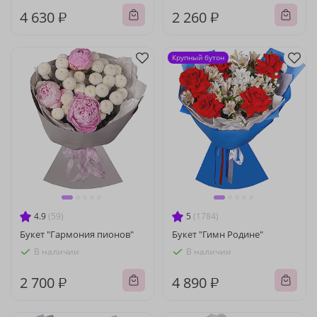
4 630 ₽
2 260 ₽
Крупный бутон
4.9
(59)
5
(1784)
Букет "Гармония пионов"
Букет "Гимн Родине"
В наличии
В наличии
2 700 ₽
4 890 ₽