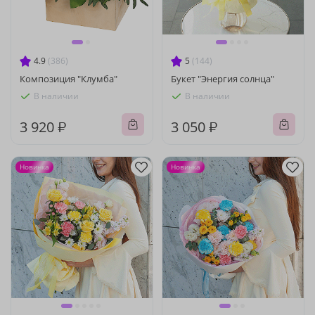
4.9
(386)
5
(144)
Композиция "Клумба"
Букет "Энергия солнца"
В наличии
В наличии
3 920 ₽
3 050 ₽
Новинка
Новинка